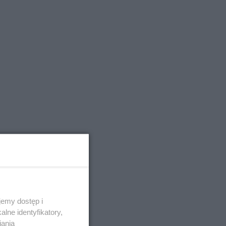
emy dostęp i
lne identyfikatory,
iania