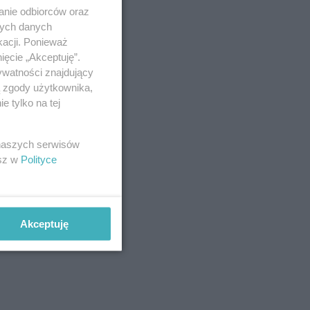
anie odbiorców oraz
nych danych
kacji. Ponieważ
ięcie „Akceptuję”.
ywatności znajdujący
ą zgody użytkownika,
 tylko na tej
 naszych serwisów
esz w
Polityce
Akceptuję