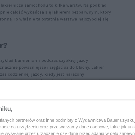
lakiernicza samochodu to kilka warstw. Na podkład
stępnie całość wykańcza się lakierem bezbarwnym, który
ronną. To właśnie ta ostatnia warstwa najszybciej się
r?
rzykład kamieniami podczas szybkiej jazdy
nacznie poważniejsze i sięgać aż do blachy. Lakier
as codziennej jazdy, kiedy jest narażony
czne czy chemię, której używa się do posypywania
ch. Stopniowo traci blask, pojawiają się na nim rysy
re z czasem mogą przerodzić się w ogniska korozji.
niku,
ronnych
fanych partnerów oraz inne podmioty z Wydawnictwa Bauer uzyskuj
cje na urządzeniu oraz przetwarzamy dane osobowe, takie jak unika
sposobów przez lata było nakładanie twardego wosku.
je wysyłane przez urządzenie czy dane przeglądania w celu zapewn