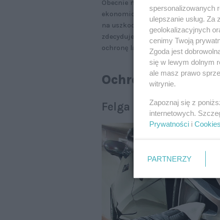
Obecnie numerem jeden są jednak f
spersonalizowanych re
ekonomiczna to ochrona pojedyncz
ulepszanie usług. Za
na uszkodzenia. Ceny takich usług z
geolokalizacyjnych or
zdecydujemy się zabezpieczyć. Wyso
cenimy Twoją prywatno
ochronę lakieru przez około 100 tys
Zgoda jest dobrowoln
się w lewym dolnym r
ale masz prawo sprzec
Ochrona przed ud
witrynie.
Zapoznaj się z poniż
Felga
internetowych. Szcze
Prywatności
i
Cookie
PARTNERZY