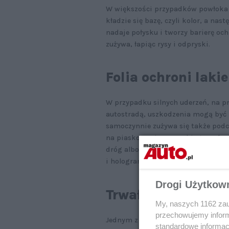
W większości przypadków powłoka 
kładzie się bazę, czyli kolor, a na
nadaje połysku i tworzy barierę och
zużywa, łapiąc rysy i odpryski.
Folia ochroni lakie
W przypadku silnych uderzeń, na p
autostradą, uszkodzenia mogą być z
samoczynnie zużywa się także podcz
na piaskowanie, warunki atmosfery
dróg albo na myjniach samochodowy
i hologramy, a także odpryski, któ
Drogi Użytkow
Trwałość folii och
My, naszych 1162 zau
przechowujemy informa
Jednym z najbardziej popularnych 
standardowe informac