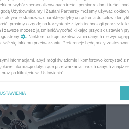
olie ppf, którymi można pokryć cały pojazd. Wersja
klam, wybór spersonalizowanych treści, pomiar reklam i treści, bad
ych elementów, najbardziej narażonych
 zgodą Użytkownika my i Zaufani Partnerzy możemy używać dokład
ależą od rodzaju folii oraz powierzchni, którą
az aktywnie skanować charakterystykę urządzenia do celów identyfi
kiej jakości produkt i fachowa usługa gwarantują
ść, prosimy o zgodę na korzystanie z tych technologii poprzez klikn
ięcy kilometrów.
a i zawsze możesz ją zmienić/wycofać klikając przycisk ustawień pr
ogu strony
. Niektóre rodzaje przetwarzania danych nie wymagaj
iwić się takiemu przetwarzaniu. Preferencje będą miały zastosowanie
erzeniami kamieni
szymi informacjami, abyś mógł świadomie i komfortowo korzystać z
gółowe informacje dotyczące przetwarzania Twoich danych znajdzi
s
oraz po kliknięciu w „Ustawienia”.
USTAWIENIA