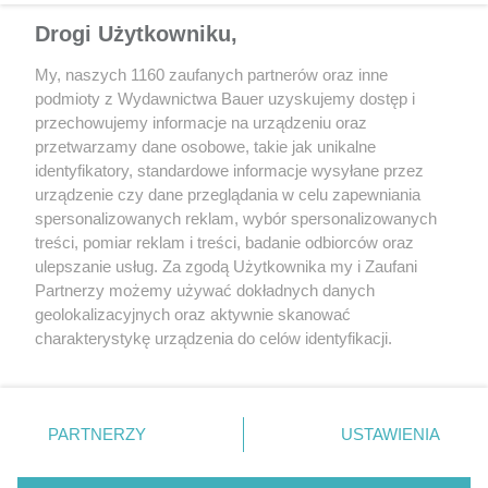
Alternatywą dla naklejenia folii zabezpieczającej jest
Drogi Użytkowniku,
polerowanie wnęk klamek. Należy jednak pamiętać, że lakier pod
klamkami rysuje się bardzo szybko, a zbyt częste polerowanie
My, naszych 1160 zaufanych partnerów oraz inne
może doprowadzić do jego uszkodzenia. Co ciekawe, producenci
podmioty z Wydawnictwa Bauer uzyskujemy dostęp i
laminatów ochronnych zapewniają, że przed ich aplikacją nie
przechowujemy informacje na urządzeniu oraz
trzeba polerować rys – ma je wypełnić klej.
przetwarzamy dane osobowe, takie jak unikalne
identyfikatory, standardowe informacje wysyłane przez
Czy folię da się usunąć?
urządzenie czy dane przeglądania w celu zapewniania
spersonalizowanych reklam, wybór spersonalizowanych
treści, pomiar reklam i treści, badanie odbiorców oraz
ulepszanie usług. Za zgodą Użytkownika my i Zaufani
Partnerzy możemy używać dokładnych danych
geolokalizacyjnych oraz aktywnie skanować
charakterystykę urządzenia do celów identyfikacji.
Ponieważ cenimy Twoją prywatność, prosimy o zgodę na
korzystanie z tych technologii poprzez kliknięcie
„Akceptuję”. Zgoda jest dobrowolna i zawsze możesz ją
zmienić/wycofać klikając przycisk ustawień prywatności
PARTNERZY
USTAWIENIA
znajdujący się w lewym dolnym rogu strony
. Niektóre
rodzaje przetwarzania danych nie wymagają zgody