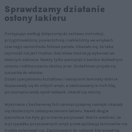
Sprawdzamy działanie
osłony lakieru
Postępując według dołączonej do zestawu instrukcji,
przygotowaliśmy powierzchnię i nakleiliśmy we wnękach
czarnego samochodu foliowe panele. Okazało się, że taka
czynność nie jest trudna i bez obaw można ją wykonać we
własnym zakresie. Należy tylko pamiętać o bardzo dokładnym
umyciu i odtłuszczeniu okolicy prac. Dodatkowo przyda się
suszarka do włosów.
Dzięki specjalnemu kształtowi i nacięciom laminaty dobrze
dopasowały się do obłych wnęk, a zastosowany w nich klej,
po usunięciu wody spod nalepek, okazał się mocny.
Wykonane z bezbarwnej folii samoprzylepnej naklejki okazały
się skutecznym zabezpieczeniem lakieru. Nawet długie
paznokcie nie były go w stanie porysować. Warto wiedzieć, że
w przypadku porysowanych wnęk przed aplikacją laminatów nie
trzeba polerować rys. Zastosowany do nalepek klej wypełnia