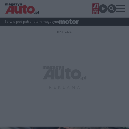
Serwis pod patronatem magazynu