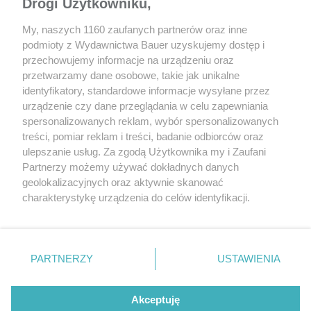
Drogi Użytkowniku,
My, naszych 1160 zaufanych partnerów oraz inne
podmioty z Wydawnictwa Bauer uzyskujemy dostęp i
przechowujemy informacje na urządzeniu oraz
przetwarzamy dane osobowe, takie jak unikalne
identyfikatory, standardowe informacje wysyłane przez
urządzenie czy dane przeglądania w celu zapewniania
spersonalizowanych reklam, wybór spersonalizowanych
Nakładając wosk na nadwozie samochodu, nie trzeba
treści, pomiar reklam i treści, badanie odbiorców oraz
ograniczać się jedynie do zabezpieczenia elementów
ulepszanie usług. Za zgodą Użytkownika my i Zaufani
lakierowanych. Preparat można stosować także na elementy
Partnerzy możemy używać dokładnych danych
wykonane z tworzyw sztucznych czy gumy. Nawet gdy są czarne,
geolokalizacyjnych oraz aktywnie skanować
wosk nie powoduje ich odbarwiania ani nie zostawia smug.
charakterystykę urządzenia do celów identyfikacji.
Ponieważ cenimy Twoją prywatność, prosimy o zgodę na
korzystanie z tych technologii poprzez kliknięcie
PODSUMOWANIE
„Akceptuję”. Zgoda jest dobrowolna i zawsze możesz ją
zmienić/wycofać klikając przycisk ustawień prywatności
PARTNERZY
USTAWIENIA
znajdujący się w lewym dolnym rogu strony
. Niektóre
Przeprowadzony przez nas test potwierdził skuteczność
rodzaje przetwarzania danych nie wymagają zgody
preparatu Ultra Wosk firmy Autoland. Co prawda aplikacja tego
Akceptuję
użytkownika, ale masz prawo sprzeciwić się takiemu
rodzaju tradycyjnego wosku wymaga większej wprawy niż