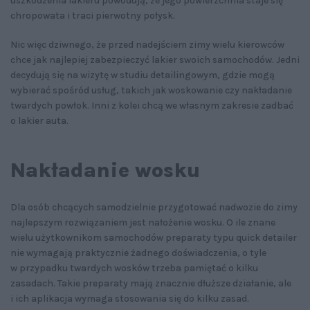
uszkodzenia lakieru powodują, że jego powierzchnia staje się
chropowata i traci pierwotny połysk.
Nic więc dziwnego, że przed nadejściem zimy wielu kierowców
chce jak najlepiej zabezpieczyć lakier swoich samochodów. Jedni
decydują się na wizytę w studiu detailingowym, gdzie mogą
wybierać spośród usług, takich jak woskowanie czy nakładanie
twardych powłok. Inni z kolei chcą we własnym zakresie zadbać
o lakier auta.
Nakładanie wosku
Dla osób chcących samodzielnie przygotować nadwozie do zimy
najlepszym rozwiązaniem jest nałożenie wosku. O ile znane
wielu użytkownikom samochodów preparaty typu quick detailer
nie wymagają praktycznie żadnego doświadczenia, o tyle
w przypadku twardych wosków trzeba pamiętać o kilku
zasadach. Takie preparaty mają znacznie dłuższe działanie, ale
i ich aplikacja wymaga stosowania się do kilku zasad.