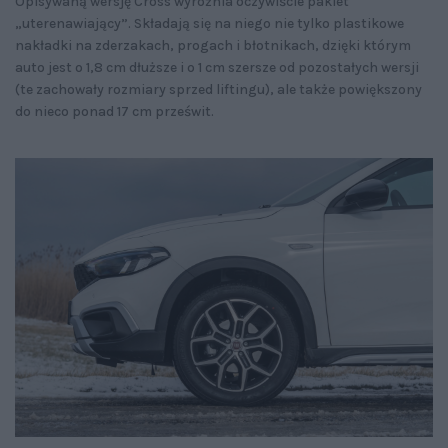
Opisywaną wersję Cross wyróżnia oczywiście pakiet
„uterenawiający”. Składają się na niego nie tylko plastikowe
nakładki na zderzakach, progach i błotnikach, dzięki którym
auto jest o 1,8 cm dłuższe i o 1 cm szersze od pozostałych wersji
(te zachowały rozmiary sprzed liftingu), ale także powiększony
do nieco ponad 17 cm prześwit.