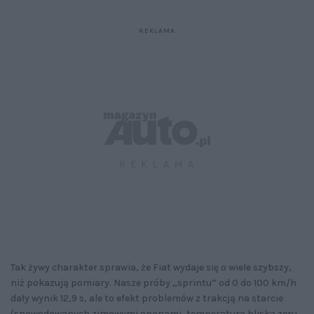
Tak żywy charakter sprawia, że Fiat wydaje się o wiele szybszy,
niż pokazują pomiary. Nasze próby „sprintu” od 0 do 100 km/h
dały wynik 12,9 s, ale to efekt problemów z trakcją na starcie
(spowodowanych zimowymi oponami, temperaturą bliską zeru