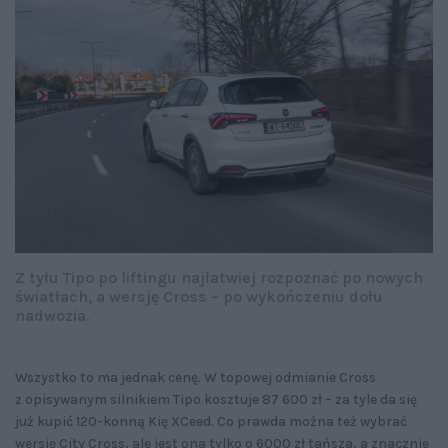
Z tyłu Tipo po liftingu najłatwiej rozpoznać po nowych
światłach, a wersję Cross – po wykończeniu dołu
nadwozia.
Wszystko to ma jednak cenę. W topowej odmianie Cross
z opisywanym silnikiem Tipo kosztuje 87 600 zł – za tyle da się
już kupić 120-konną Kię XCeed. Co prawda można też wybrać
wersję City Cross, ale jest ona tylko o 6000 zł tańsza, a znacznie