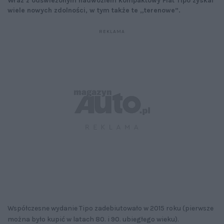
Wraz z odświeżonym nadwoziem kompaktowy Fiat Tipo zyskał
wiele nowych zdolności, w tym także te „terenowe”.
Współczesne wydanie Tipo zadebiutowało w 2015 roku (pierwsze
można było kupić w latach 80. i 90. ubiegłego wieku).