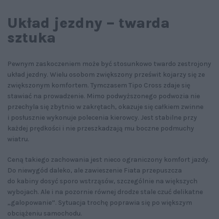
Układ jezdny – twarda
sztuka
Pewnym zaskoczeniem może być stosunkowo twardo zestrojony
układ jezdny. Wielu osobom zwiększony prześwit kojarzy się ze
zwiększonym komfortem. Tymczasem Tipo Cross zdaje się
stawiać na prowadzenie. Mimo podwyższonego podwozia nie
przechyla się zbytnio w zakrętach, okazuje się całkiem zwinne
i posłusznie wykonuje polecenia kierowcy. Jest stabilne przy
każdej prędkości i nie przeszkadzają mu boczne podmuchy
wiatru.
Ceną takiego zachowania jest nieco ograniczony komfort jazdy.
Do niewygód daleko, ale zawieszenie Fiata przepuszcza
do kabiny dosyć sporo wstrząsów, szczególnie na większych
wybojach. Ale i na pozornie równej drodze stale czuć delikatne
„galopowanie”. Sytuacja trochę poprawia się po większym
obciążeniu samochodu.