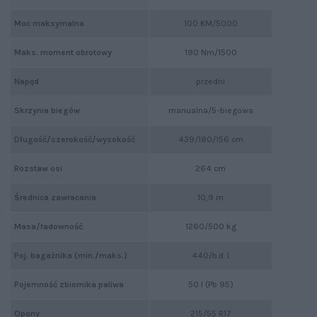
Moc maksymalna
100 KM/5000
Maks. moment obrotowy
190 Nm/1500
Napęd
przedni
Skrzynia biegów
manualna/5-biegowa
Długość/szerokość/wysokość
439/180/156 cm
Rozstaw osi
264 cm
Średnica zawracania
10,9 m
Masa/ładowność
1260/500 kg
Poj. bagażnika (min./maks.)
440/b.d. l
Pojemność zbiornika paliwa
50 l (Pb 95)
Opony
215/55 R17