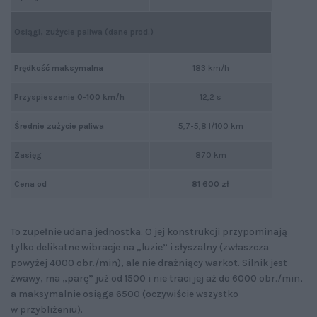
Osiągi, zużycie paliwa (dane prod.)
Prędkość maksymalna
183 km/h
Przyspieszenie 0-100 km/h
12,2 s
Średnie zużycie paliwa
5,7-5,8 l/100 km
Zasięg
870 km
Cena od
81 600 zł
To zupełnie udana jednostka. O jej konstrukcji przypominają
tylko delikatne wibracje na „luzie” i słyszalny (zwłaszcza
powyżej 4000 obr./min), ale nie drażniący warkot. Silnik jest
żwawy, ma „parę” już od 1500 i nie traci jej aż do 6000 obr./min,
a maksymalnie osiąga 6500 (oczywiście wszystko
w przybliżeniu).