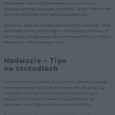
Początkowo miało trzybryłowe nadwozie. Po około roku
dołączyły odmiany 5-drzwiowe: hatchback i kombi. Potem model
ten zyskiwał już tylko nowe wersje wyposażeniowe.
Aż do teraz, kiedy do salonów Fiata trafiło Tipo po liftingu, który
wprowadził je w erę downsizingu i... zwiększonego prześwitu. To
ostatnie jest zasługą nowej, uterenowionej wersji Cross. Właśnie
taki wariant trafił do naszego testu.
Nadwozie – Tipo
na szczudłach
Zewnętrzne zmiany skupiły się na przodzie. Reflektory zyskały
nowe wypełnienie, inaczej ukształtowano zderzak, ale w oczy
najbardziej rzuca się niższy i szerszy niż dotychczas grill
z dużym, chromowanym napisem Fiat pośrodku (z tyłu
pozostało „stare” logo, a światła zyskały paski LED).