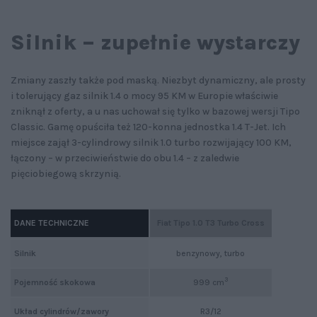
Silnik – zupełnie wystarczy
Zmiany zaszły także pod maską. Niezbyt dynamiczny, ale prosty
i tolerujący gaz silnik 1.4 o mocy 95 KM w Europie właściwie
zniknął z oferty, a u nas uchował się tylko w bazowej wersji Tipo
Classic. Gamę opuściła też 120-konna jednostka 1.4 T-Jet. Ich
miejsce zajął 3-cylindrowy silnik 1.0 turbo rozwijający 100 KM,
łączony – w przeciwieństwie do obu 1.4 – z zaledwie
pięciobiegową skrzynią.
DANE TECHNICZNE
Fiat Tipo 1.0 T3 Turbo Cross
Silnik
benzynowy, turbo
3
Pojemność skokowa
999 cm
Układ cylindrów/zawory
R3/12