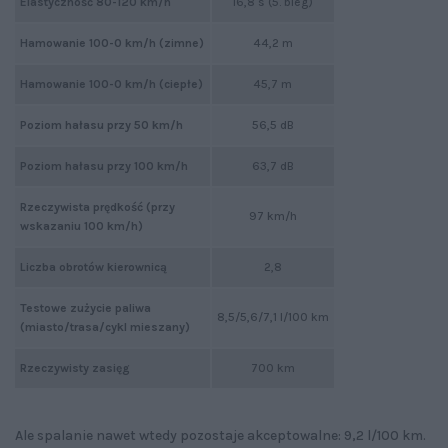
Elastyczność 80-120 km/h
16,8 s (5. bieg)
Hamowanie 100-0 km/h (zimne)
44,2 m
Hamowanie 100-0 km/h (ciepłe)
45,7 m
Poziom hałasu przy 50 km/h
56,5 dB
Poziom hałasu przy 100 km/h
63,7 dB
Rzeczywista prędkość (przy
97 km/h
wskazaniu 100 km/h)
Liczba obrotów kierownicą
2,8
Testowe zużycie paliwa
8,5/5,6/7,1 l/100 km
(miasto/trasa/cykl mieszany)
Rzeczywisty zasięg
700 km
Ale spalanie nawet wtedy pozostaje akceptowalne: 9,2 l/100 km.