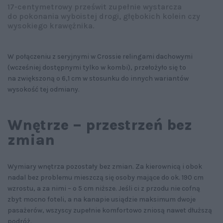
17-centymetrowy prześwit zupełnie wystarcza
do pokonania wyboistej drogi, głębokich kolein czy
wysokiego krawężnika.
W połączeniu z seryjnymi w Crossie relingami dachowymi
(wcześniej dostępnymi tylko w kombi), przełożyło się to
na zwiększoną o 6,1 cm w stosunku do innych wariantów
wysokość tej odmiany.
Wnętrze – przestrzeń bez
zmian
Wymiary wnętrza pozostały bez zmian. Za kierownicą i obok
nadal bez problemu mieszczą się osoby mające do ok. 190 cm
wzrostu, a za nimi – o 5 cm niższe. Jeśli ci z przodu nie cofną
zbyt mocno foteli, a na kanapie usiądzie maksimum dwoje
pasażerów, wszyscy zupełnie komfortowo zniosą nawet dłuższą
podróż.