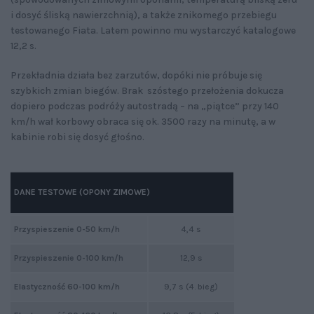
i dosyć śliską nawierzchnią), a także znikomego przebiegu
testowanego Fiata. Latem powinno mu wystarczyć katalogowe
12,2 s.
Przekładnia działa bez zarzutów, dopóki nie próbuje się
szybkich zmian biegów. Brak szóstego przełożenia dokucza
dopiero podczas podróży autostradą – na „piątce” przy 140
km/h wał korbowy obraca się ok. 3500 razy na minutę, a w
kabinie robi się dosyć głośno.
DANE TESTOWE (OPONY ZIMOWE)
Przyspieszenie 0-50 km/h
4,4 s
Przyspieszenie 0-100 km/h
12,9 s
Elastyczność 60-100 km/h
9,7 s (4. bieg)