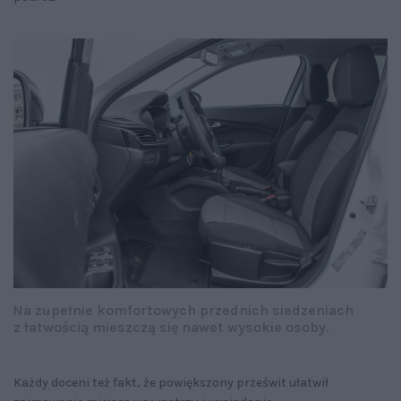
Na zupełnie komfortowych przednich siedzeniach
z łatwością mieszczą się nawet wysokie osoby.
Każdy doceni też fakt, że powiększony prześwit ułatwił