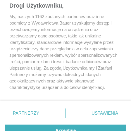
Drogi Użytkowniku,
My, naszych 1162 zaufanych partnerów oraz inne
podmioty z Wydawnictwa Bauer uzyskujemy dostęp i
przechowujemy informacje na urządzeniu oraz
przetwarzamy dane osobowe, takie jak unikalne
identyfikatory, standardowe informacje wysyłane przez
PORÓWNANIE
PORÓWNANIE
urządzenie czy dane przeglądania w celu zapewniania
Porównanie 5 miejskich
5 elektrycznych cro
spersonalizowanych reklam, wybór spersonalizowanych
crossoverów
– porównanie
treści, pomiar reklam i treści, badanie odbiorców oraz
ulepszanie usług. Za zgodą Użytkownika my i Zaufani
Partnerzy możemy używać dokładnych danych
geolokalizacyjnych oraz aktywnie skanować
charakterystykę urządzenia do celów identyfikacji.
Ponieważ cenimy Twoją prywatność, prosimy o zgodę na
korzystanie z tych technologii poprzez kliknięcie
„Akceptuję”. Zgoda jest dobrowolna i zawsze możesz ją
zmienić/wycofać klikając przycisk ustawień prywatności
PARTNERZY
USTAWIENIA
znajdujący się w lewym dolnym rogu strony
. Niektóre
rodzaje przetwarzania danych nie wymagają zgody
REKLAMA
REDAKCJA
REGULAMIN SERWISU
POLITYKA PRYWATNOŚCI
Akceptuję