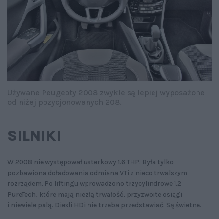
Używane Peugeoty 2008 zwykle są lepiej wyposażone
od niżej pozycjonowanych 208.
SILNIKI
W 2008 nie występował usterkowy 1.6 THP. Była tylko
pozbawiona doładowania odmiana VTi z nieco trwalszym
rozrządem. Po liftingu wprowadzono trzycylindrowe 1.2
PureTech, które mają niezłą trwałość, przyzwoite osiągi
i niewiele palą. Diesli HDi nie trzeba przedstawiać. Są świetne.