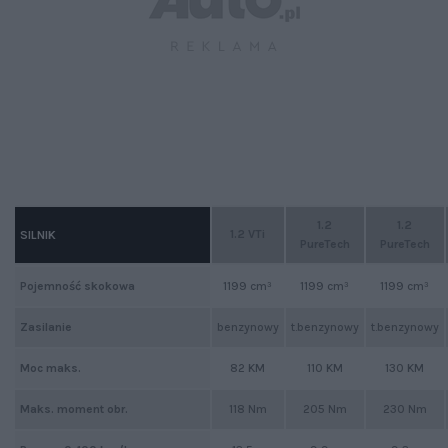
1.2
1.2
1.2 VTi
SILNIK
PureTech
PureTech
Pojemność skokowa
1199 cm³
1199 cm³
1199 cm³
Zasilanie
benzynowy
t.benzynowy
t.benzynowy
Moc maks.
82 KM
110 KM
130 KM
Maks. moment obr.
118 Nm
205 Nm
230 Nm