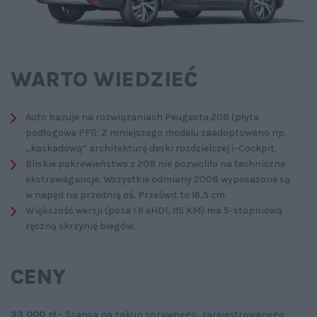
WARTO WIEDZIEĆ
Auto bazuje na rozwiązaniach Peugeota 208 (płyta
podłogowa PF1). Z mniejszego modelu zaadoptowano np.
„kaskadową” architekturę deski rozdzielczej i-Cockpit.
Bliskie pokrewieństwo z 208 nie pozwoliło na techniczne
ekstrawagancje. Wszystkie odmiany 2008 wyposażone są
w napęd na przednią oś. Prześwit to 16,5 cm.
Większość wersji (poza 1.6 eHDI, 115 KM) ma 5-stopniową
ręczną skrzynię biegów.
CENY
33 000 zł
– Szansa na zakup sprawnego, zarejestrowanego