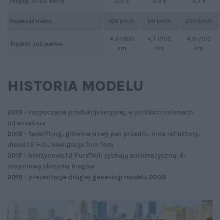
Przysp. 0-100 km/h
13,5 s
9,9 s
9,3 s
Prędkość maks.
169 km/h
191 km/h
200 km/h
4,9 l/100
4,7 l/100
4,8 l/100
Średnie zuż. paliwa
km
km
km
HISTORIA MODELU
2013
- rozpoczęcie produkcji seryjnej, w polskich salonach
od września
2016
- facelifting, głównie nowy pas przedni, inne reflektory,
diesel 1.5 HDi, nawigacja Tom Tom
2017
- benzynowe 1.2 PureTech zyskują automatyczną, 6-
stopniową skrzynię biegów
2019
- prezentacja drugiej generacji modelu 2008