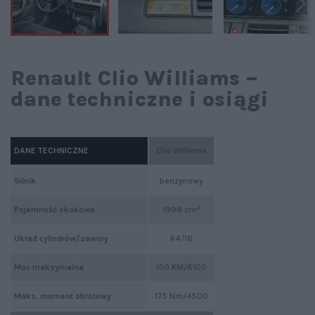
Renault Clio Williams –
dane techniczne i osiągi
DANE TECHNICZNE
Clio Williams
Silnik
benzynowy
3
Pojemność skokowa
1998 cm
Układ cylindrów/zawory
R4/16
Moc maksymalna
150 KM/6100
Maks. moment obrotowy
175 Nm/4500