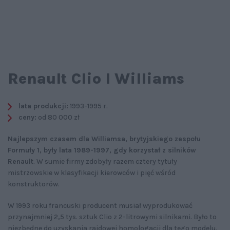
Renault Clio I Williams
lata produkcji:
1993-1995 r.
ceny:
od 80 000 zł
Najlepszym czasem dla Williamsa, brytyjskiego zespołu
Formuły 1, były lata 1989-1997, gdy korzystał z silników
Renault
. W sumie firmy zdobyły razem cztery tytuły
mistrzowskie w klasyfikacji kierowców i pięć wśród
konstruktorów.
W 1993 roku francuski producent musiał wyprodukować
przynajmniej 2,5 tys. sztuk Clio z 2-litrowymi silnikami. Było to
niezbędne do uzyskania rajdowej homologacji dla tego modelu.