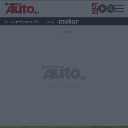
Serwis pod patronatem magazynu