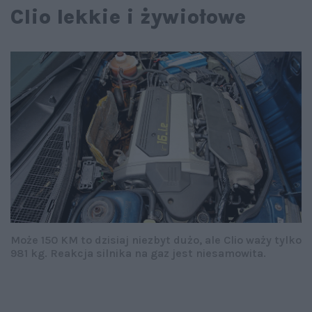
Clio lekkie i żywiołowe
Może 150 KM to dzisiaj niezbyt dużo, ale Clio waży tylko
981 kg. Reakcja silnika na gaz jest niesamowita.