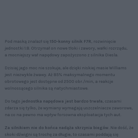
Pod maską znalazł się
150-konny silnik F7R
, rozwinięcie
jednostki 1.8. Otrzymał on nowe tłoki i zawory, wałki rozrządu,
a mocniejszy wał napędowy zapożyczono z silnika Diesla.
Dzisiaj jego moc nie szokuje, ale dzięki niskiej masie Williams
jest niezwykle żwawy. Aż 85% maksymalnego momentu
obrotowego jest dostępne od 2500 obr./min, a reakcje
wolnossącego silnika są natychmiastowe.
Do tego
jednostka napędowa jest bardzo trwała
, czasami
zdarza się tylko, że wymiany wymagają uszczelniacze zaworowe,
na co na pewno ma wpływ forsowna eksploatacja tych aut.
Za silnikiem nie do końca nadąża skrzynia biegów
. Nie dość, że
skoki dźwigni są trochę za długie, to czasami poddają się