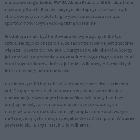
mistrzowskiego bolidu FW15C Alaina Prosta z 1993 roku
. Kolor
nazywany Sports Blue był jedynym dostępnym, tak samo jak
charakterystyczne złote felgi wytwarzane przez znaną ze
sportów motorowych włoską firmę Speedline.
Produkcja miała być limitowana do wymaganych 2,5 tys.
sztuk, ale szybko okazało się, że zapotrzebowanie jest znacznie
większe i powstało 5400 aut. Oburzyło to wielu klientów, którzy
już zamówili samochody. Ale Renault z dwojga złego wolało mieć
obrażonych klientów, którzy już mieli Williamsy niż wściekłych,
którzy nie mogą ich kupić wcale.
Po pierwszym liftingu Clio zbudowano jeszcze dwie serie tych
aut. Drugą z nich z nich oferowano w jaśniejszym odcieniu
niebieskiego nazywanym Monaco Blue. Williamsy tzw. fazy
drugiej nie były już numerowane, poza przeznaczonymi
na rynek włoski oraz ostatnimi egzemplarzami zbudowanym
na Szwajcarię (jako wersja specjalna Swiss Champion).
W sumie
powstało ok. 12,1 tys. sztuk Clio Williams.