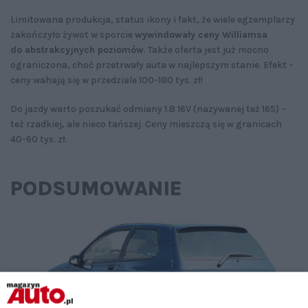
Limitowana produkcja, status ikony i fakt, że wiele egzemplarzy
zakończyło żywot w sporcie
wywindowały ceny Williamsa
do abstrakcyjnych poziomów
. Także oferta jest już mocno
ograniczona, choć przetrwały auta w najlepszym stanie. Efekt –
ceny wahają się w przedziale 100-180 tys. zł!
Do jazdy warto poszukać odmiany 1.8 16V (nazywanej też 16S) –
też rzadkiej, ale nieco tańszej. Ceny mieszczą się w granicach
40-60 tys. zł.
PODSUMOWANIE