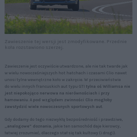
Zawieszenie tej wersji jest zmodyfikowane. Przednie
koła rozstawiono szerzej.
Zawieszenie jest oczywiście utwardzone, ale nie tak twarde jak
w wielu nowocześniejszych hot hatchach i czasami Clio nawet
unosi tylne wewnętrzne koło w zakręcie. W przeciwieństwie
do wielu innych francuskich aut typu GTI
tylna oś Williamsa nie
jest niepokojąco nerwowa na nierównościach i przy
hamowaniu
. A
pod względem zwinności Clio mogłoby
zawstydzić wiele nowoczesnych sportowych aut
.
Gdy dodamy do tego niezwykłą bezpośredniość i prawdziwe,
„analogowe” doznania
, jakie ten samochód daje kierowcy,
łatwiej zrozumieć, dlaczego stał się tak kultowy (i drogi).