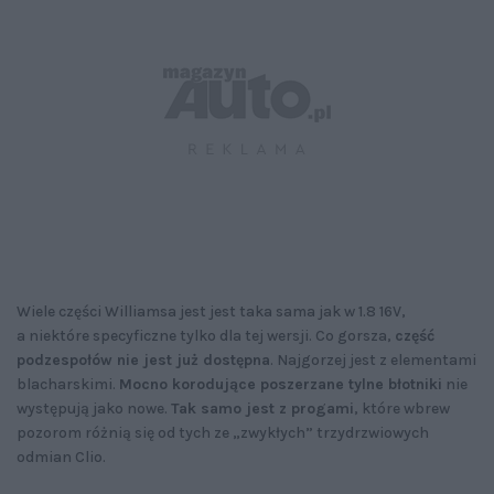
Wiele części Williamsa jest jest taka sama jak w 1.8 16V,
a niektóre specyficzne tylko dla tej wersji. Co gorsza,
część
podzespołów nie jest już dostępna
. Najgorzej jest z elementami
blacharskimi.
Mocno korodujące poszerzane tylne błotniki
nie
występują jako nowe.
Tak samo jest z progami
, które wbrew
pozorom różnią się od tych ze „zwykłych” trzydrzwiowych
odmian Clio.