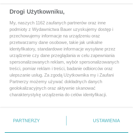
Drogi Użytkowniku,
My, naszych 1162 zaufanych partnerów oraz inne
podmioty z Wydawnictwa Bauer uzyskujemy dostęp i
przechowujemy informacje na urządzeniu oraz
przetwarzamy dane osobowe, takie jak unikalne
identyfikatory, standardowe informacje wysyłane przez
urządzenie czy dane przeglądania w celu zapewniania
spersonalizowanych reklam, wybór spersonalizowanych
treści, pomiar reklam i treści, badanie odbiorców oraz
ulepszanie usług. Za zgodą Użytkownika my i Zaufani
Partnerzy możemy używać dokładnych danych
geolokalizacyjnych oraz aktywnie skanować
charakterystykę urządzenia do celów identyfikacji.
Ponieważ cenimy Twoją prywatność, prosimy o zgodę na
korzystanie z tych technologii poprzez kliknięcie
„Akceptuję”. Zgoda jest dobrowolna i zawsze możesz ją
To być może
najbardziej charakterny i kompletny hot hatch
zmienić/wycofać klikając przycisk ustawień prywatności
PARTNERZY
USTAWIENIA
w historii
. Powstał po to, aby celebrować każdy pokonany
znajdujący się w lewym dolnym rogu strony
. Niektóre
zakręt. Ale stał się też stuprocentowo kolekcjonerskim autem,