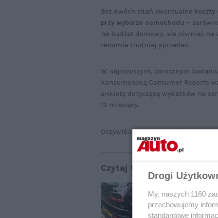
Bez dwóch zdań ewentualne
koszty
przy wyborze samochodu
– zarówno
na budżet domowy, ale również na 
renomie trudniej sprzedać.
W najnowszym, corocznym badaniu
konsumencką Consumer Reports wzięł
ankietę dotyczącą wydatków na se
12 miesięcy.
Oczywiście, z wyłączeniem napraw
Czytaj także:
Drogi Użytkow
Us
My, naszych 1160 zau
do
przechowujemy informa
standardowe informac