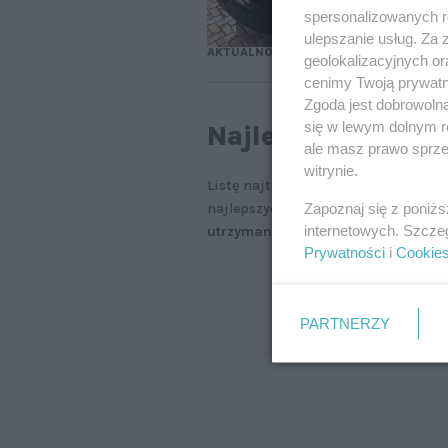
spersonalizowanych re
ulepszanie usług. Za
AKTUALNOŚCI
geolokalizacyjnych or
cenimy Twoją prywatno
Zgoda jest dobrowoln
się w lewym dolnym r
Najlepsza Tesla
ale masz prawo sprzec
witrynie.
Listę najtańszych marek zdominowa
Zapoznaj się z poniż
najlepszych lokat.
Bezkonkurencyjna
internetowych. Szcze
utrzymania w ciągu 10 lat eksploat
Prywatności
i
Cookie
PARTNERZY