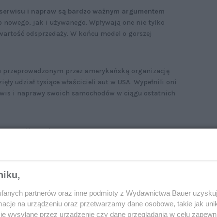
 serwisu i napraw są bardzo ważnym argumentem
 nowego, jak i używanego. Wpływają one nie tylko
wartość odsprzedaży. W końcu model o gorszej
 przeprowadzonym przez amerykańską organizację
y udział tysiące właścicieli aut w USA. Wypełnili oni
rwis i naprawy swoich samochodów w ciągu ostatnich
 powypadkowych.
niku,
zkodzone auta elektryczne zamiast
fanych partnerów oraz inne podmioty z Wydawnictwa Bauer uzyskuj
 warsztatów nadal często trafiają na złom
cje na urządzeniu oraz przetwarzamy dane osobowe, takie jak unika
je wysyłane przez urządzenie czy dane przeglądania w celu zapewn