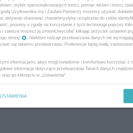
klam, wybór spersonalizowanych treści, pomiar reklam i treści, bad
 zgodą Użytkownika my i Zaufani Partnerzy możemy używać dokład
az aktywnie skanować charakterystykę urządzenia do celów identyfi
ść, prosimy o zgodę na korzystanie z tych technologii poprzez klikn
a i zawsze możesz ją zmienić/wycofać klikając przycisk ustawień pr
ogu strony
. Niektóre rodzaje przetwarzania danych nie wymagaj
iwić się takiemu przetwarzaniu. Preferencje będą miały zastosowanie
li producenci amerykańscy, zajmując 4 z 5
szymi informacjami, abyś mógł świadomie i komfortowo korzystać z
 okazała się Tesla, w przypadku której średni koszt
gółowe informacje dotyczące przetwarzania Twoich danych znajdzi
acji wynosi 4035 dolarów (ok. 16 200 zł).
s
oraz po kliknięciu w „Ustawienia”.
USTAWIENIA