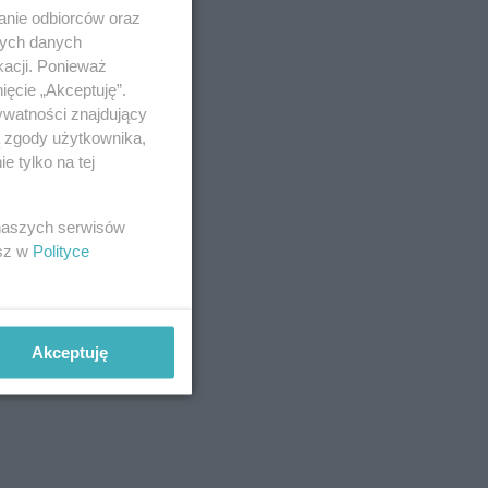
anie odbiorców oraz
nych danych
kacji. Ponieważ
ięcie „Akceptuję”.
ywatności znajdujący
ą zgody użytkownika,
 tylko na tej
 naszych serwisów
esz w
Polityce
Akceptuję