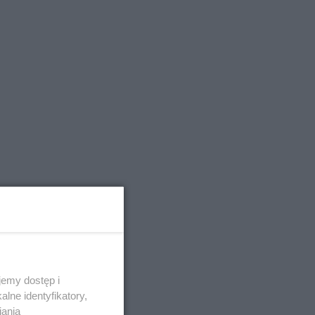
emy dostęp i
lne identyfikatory,
iania