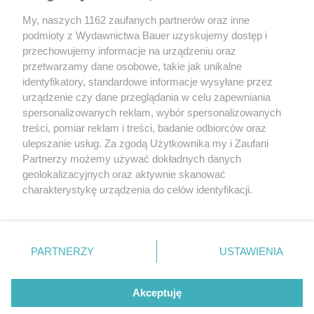
Euro NCAP
My, naszych 1162 zaufanych partnerów oraz inne
podmioty z Wydawnictwa Bauer uzyskujemy dostęp i
przechowujemy informacje na urządzeniu oraz
przetwarzamy dane osobowe, takie jak unikalne
identyfikatory, standardowe informacje wysyłane przez
urządzenie czy dane przeglądania w celu zapewniania
spersonalizowanych reklam, wybór spersonalizowanych
treści, pomiar reklam i treści, badanie odbiorców oraz
ulepszanie usług. Za zgodą Użytkownika my i Zaufani
Partnerzy możemy używać dokładnych danych
geolokalizacyjnych oraz aktywnie skanować
charakterystykę urządzenia do celów identyfikacji.
Ponieważ cenimy Twoją prywatność, prosimy o zgodę na
korzystanie z tych technologii poprzez kliknięcie
„Akceptuję”. Zgoda jest dobrowolna i zawsze możesz ją
zmienić/wycofać klikając przycisk ustawień prywatności
PARTNERZY
USTAWIENIA
znajdujący się w lewym dolnym rogu strony
. Niektóre
Euro NCAP
rodzaje przetwarzania danych nie wymagają zgody
Akceptuję
użytkownika, ale masz prawo sprzeciwić się takiemu
przetwarzaniu. Preferencje będą miały zastosowanie tylko