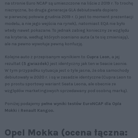
na stronie Euro NCAP są umieszczone na liście z 2019 r. To trochę
niezręczne, bo druga generacja GLA debiutowała dopiero
w pierwszej połowie grudnia 2019 r. (i jest to moment prezentacji
modelu, a nie jego wejścia na rynek), natomiast EQA nie było
wtedy nawet pokazane. To jednak zabieg konieczny ze względu
na kryteria, według których oceniano auta (a te się zmieniają),
ale na pewno wywołuje pewną konfuzję.
Kolejne auto z przepisanym wynikiem to
Cupra Leon
, a jej
rezultat
(5 gwiazdek)
jest identyczny jak ten w Seacie Leonie.
W tym przypadku sytuacja jest o tyle jasna, że oba samochody
debiutowały w 2020 r. i są w zasadzie identyczne (Cupra Leon to
po prostu sportowy wariant Seata Leona, ale obecnie ze
względów marketingowych sprzedawany pod osobną marką).
Poniżej podajemy
pełne wyniki testów EuroNCAP dla Opla
Mokki i Renault Kangoo.
Opel Mokka (ocena łączna: