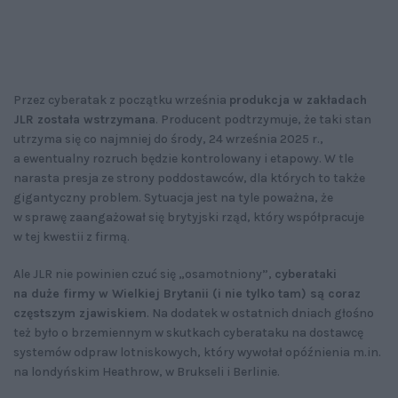
Przez cyberatak z początku września
produkcja w zakładach
JLR została wstrzymana
. Producent podtrzymuje, że taki stan
utrzyma się co najmniej do środy, 24 września 2025 r.,
a ewentualny rozruch będzie kontrolowany i etapowy. W tle
narasta presja ze strony poddostawców, dla których to także
gigantyczny problem. Sytuacja jest na tyle poważna, że
w sprawę zaangażował się brytyjski rząd, który współpracuje
w tej kwestii z firmą.
Ale JLR nie powinien czuć się „osamotniony”,
cyberataki
na duże firmy w Wielkiej Brytanii (i nie tylko tam) są coraz
częstszym zjawiskiem
. Na dodatek w ostatnich dniach głośno
też było o brzemiennym w skutkach cyberataku na dostawcę
systemów odpraw lotniskowych, który wywołał opóźnienia m.in.
na londyńskim Heathrow, w Brukseli i Berlinie.