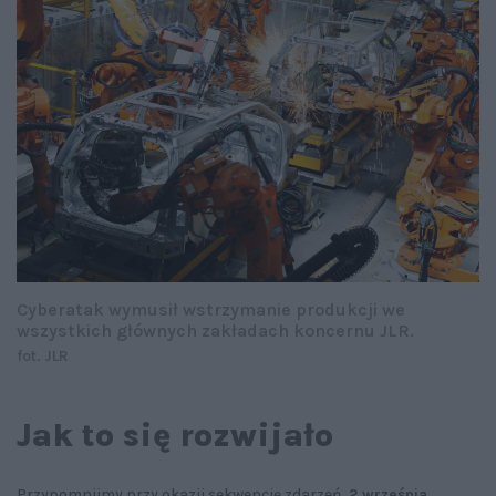
Cyberatak wymusił wstrzymanie produkcji we
wszystkich głównych zakładach koncernu JLR.
fot. JLR
Jak to się rozwijało
Przypomnijmy przy okazji sekwencję zdarzeń.
2 września