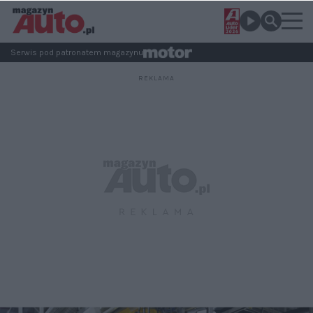
Serwis pod patronatem magazynu