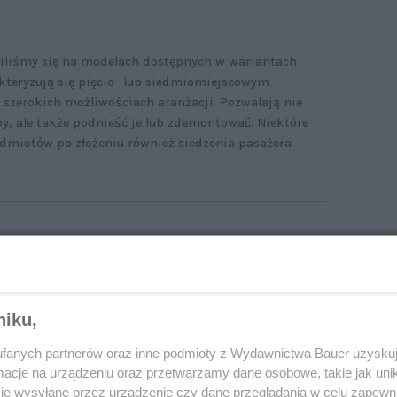
piliśmy się na modelach dostępnych w wariantach
teryzują się pięcio- lub siedmiomiejscowym
 szerokich możliwościach aranżacji. Pozwalają nie
apy, ale także podnieść je lub zdemontować. Niektóre
edmiotów po złożeniu również siedzenia pasażera
ywane kombivany. Dlaczego warto kupić takie
to?
niku,
fanych partnerów oraz inne podmioty z Wydawnictwa Bauer uzyskuj
cje na urządzeniu oraz przetwarzamy dane osobowe, takie jak unika
je wysyłane przez urządzenie czy dane przeglądania w celu zapewn