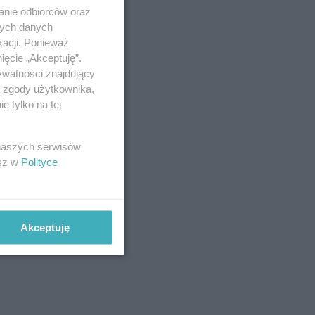
anie odbiorców oraz
nych danych
kacji. Ponieważ
ięcie „Akceptuję”.
ywatności znajdujący
ą zgody użytkownika,
 tylko na tej
 naszych serwisów
esz w
Polityce
Akceptuję