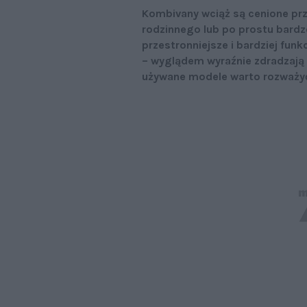
Kombivany wciąż są cenione pr
rodzinnego lub po prostu bard
przestronniejsze i bardziej fun
– wyglądem wyraźnie zdradzają
używane modele warto rozważyć i