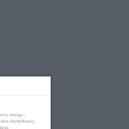
emy dostęp i
lne identyfikatory,
iania