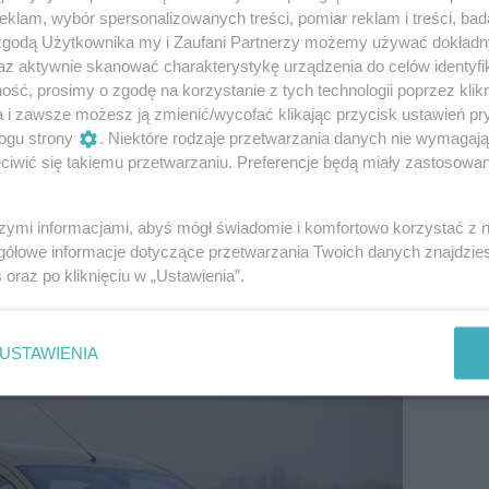
klam, wybór spersonalizowanych treści, pomiar reklam i treści, bad
 zgodą Użytkownika my i Zaufani Partnerzy możemy używać dokład
ny – co warto kupić?
az aktywnie skanować charakterystykę urządzenia do celów identyfi
ść, prosimy o zgodę na korzystanie z tych technologii poprzez klikn
rzez nas modele kombivanów wraz z ich
a i zawsze możesz ją zmienić/wycofać klikając przycisk ustawień pr
ndowanymi silnikami. Sprawdziliśmy też aktualne
ogu strony
. Niektóre rodzaje przetwarzania danych nie wymagaj
iwić się takiemu przetwarzaniu. Preferencje będą miały zastosowanie
II (2008–2018)
szymi informacjami, abyś mógł świadomie i komfortowo korzystać z
gółowe informacje dotyczące przetwarzania Twoich danych znajdzi
s
oraz po kliknięciu w „Ustawienia”.
USTAWIENIA