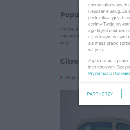
spersonalizowanych re
ulepszanie usług. Za
Popularne kombiva
geolokalizacyjnych or
cenimy Twoją prywatno
Poniżej przedstawiamy polecane p
Zgoda jest dobrowoln
najważniejszymi atutami i rekome
się w lewym dolnym r
ceny.
ale masz prawo sprzec
witrynie.
Citroen Berlingo 
Zapoznaj się z poniż
internetowych. Szcze
Prywatności
i
Cookie
Ceny ofertowe: 10-40 tys. zł
PARTNERZY