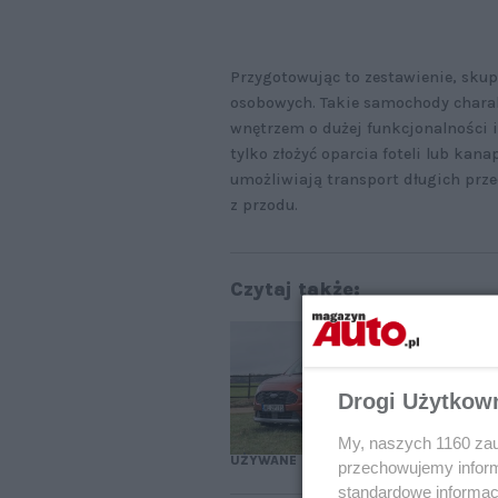
Przygotowując to zestawienie, sku
osobowych. Takie samochody charak
wnętrzem o dużej funkcjonalności i
tylko złożyć oparcia foteli lub kan
umożliwiają transport długich prz
z przodu.
Czytaj także:
Uż
au
Drogi Użytkow
My, naszych 1160 zau
UŻYWANE
przechowujemy informa
standardowe informac