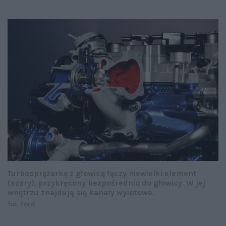
Turbosprężarkę z głowicą łączy niewielki element
(szary), przykręcony bezpośrednio do głowicy. W jej
wnętrzu znajdują się kanały wylotowe.
fot. Ford