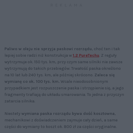
Paliwo w oleju nie sprzyja paskowi rozrządu
, choć ten i tak
lepiej sobie radzi niż konstrukcja w
1.2 PureTechu
. Z reguły
wytrzymuje ok. 150 tys. km, przy czym same silniki nie zawsze
wytrzymują do takich przebiegów. Trwałość paska określono
na 10 lat lub 240 tys. km, ale później skrócono.
Zaleca się
wymianę co ok. 100 tys. km.
Wcale nieodosobnionym
przypadkiem jest rozpuszczenie paska i strzępienie się, a jego
fragmenty trafiają do układu smarowania. To jedna z przyczyn
zatarcia silnika.
Niestety
wymiana paska rozrządu bywa dość kosztowna
,
mechanikowi z doświadczeniem zajmuje cały dzień, a same
części do wymiany to koszt ok. 800 zł za części oryginalne.