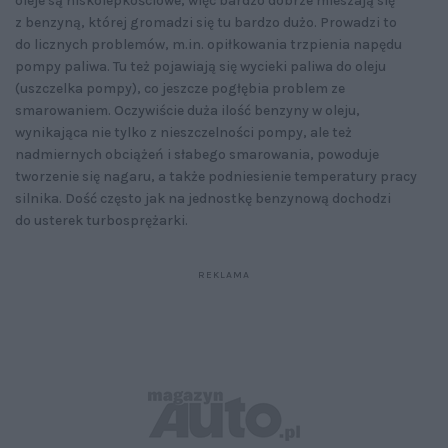
oleje są niskolepkościowe, więc bardzo dobrze mieszają się
z benzyną, której gromadzi się tu bardzo dużo. Prowadzi to
do licznych problemów, m.in. opiłkowania trzpienia napędu
pompy paliwa. Tu też pojawiają się wycieki paliwa do oleju
(uszczelka pompy), co jeszcze pogłębia problem ze
smarowaniem. Oczywiście duża ilość benzyny w oleju,
wynikająca nie tylko z nieszczelności pompy, ale też
nadmiernych obciążeń i słabego smarowania, powoduje
tworzenie się nagaru, a także podniesienie temperatury pracy
silnika. Dość często jak na jednostkę benzynową dochodzi
do usterek turbosprężarki.