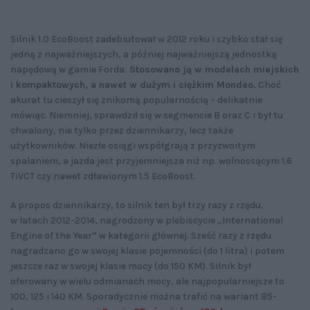
Silnik 1.0 EcoBoost zadebiutował w 2012 roku i szybko stał się
jedną z najważniejszych, a później najważniejszą jednostką
napędową w gamie Forda.
Stosowano ją w modelach miejskich
i kompaktowych, a nawet w dużym i ciężkim Mondeo.
Choć
akurat tu cieszył się znikomą popularnością – delikatnie
mówiąc. Niemniej, sprawdził się w segmencie B oraz C i był tu
chwalony, nie tylko przez dziennikarzy, lecz także
użytkowników. Niezłe osiągi współgrają z przyzwoitym
spalaniem, a jazda jest przyjemniejsza niż np. wolnossącym 1.6
TiVCT czy nawet zdławionym 1.5 EcoBoost.
A propos dziennikarzy, to silnik ten był trzy razy z rzędu,
w latach 2012-2014, nagrodzony w plebiscycie „International
Engine of the Year” w kategorii głównej. Sześć razy z rzędu
nagradzano go w swojej klasie pojemności (do 1 litra) i potem
jeszcze raz w swojej klasie mocy (do 150 KM). Silnik był
oferowany w wielu odmianach mocy, ale najpopularniejsze to
100, 125 i 140 KM. Sporadycznie można trafić na wariant 85-