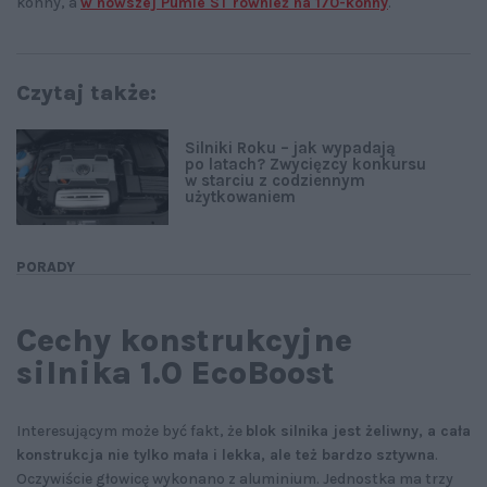
konny, a
w nowszej Pumie ST również na 170-konny
.
Czytaj także:
Silniki Roku – jak wypadają
po latach? Zwycięzcy konkursu
w starciu z codziennym
użytkowaniem
PORADY
Cechy konstrukcyjne
silnika 1.0 EcoBoost
Interesującym może być fakt, że
blok silnika jest żeliwny, a cała
konstrukcja nie tylko mała i lekka, ale też bardzo sztywna
.
Oczywiście głowicę wykonano z aluminium. Jednostka ma trzy