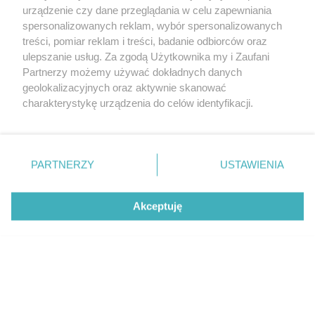
CZYTAJ TAKŻE
urządzenie czy dane przeglądania w celu zapewniania
spersonalizowanych reklam, wybór spersonalizowanych
treści, pomiar reklam i treści, badanie odbiorców oraz
ulepszanie usług. Za zgodą Użytkownika my i Zaufani
Partnerzy możemy używać dokładnych danych
geolokalizacyjnych oraz aktywnie skanować
charakterystykę urządzenia do celów identyfikacji.
Ponieważ cenimy Twoją prywatność, prosimy o zgodę na
korzystanie z tych technologii poprzez kliknięcie
„Akceptuję”. Zgoda jest dobrowolna i zawsze możesz ją
zmienić/wycofać klikając przycisk ustawień prywatności
PARTNERZY
USTAWIENIA
TEST
PORÓWNANIE
znajdujący się w lewym dolnym rogu strony
. Niektóre
rodzaje przetwarzania danych nie wymagają zgody
Ford Puma 1.0 mHEV 155 – test
Cztery kompaktowe 
Akceptuję
użytkownika, ale masz prawo sprzeciwić się takiemu
porównanie
przetwarzaniu. Preferencje będą miały zastosowanie tylko
na tej witrynie.
Zapoznaj się z poniższymi informacjami, abyś mógł
świadomie i komfortowo korzystać z naszych serwisów
internetowych. Szczegółowe informacje dotyczące
przetwarzania Twoich danych znajdziesz w
Polityce