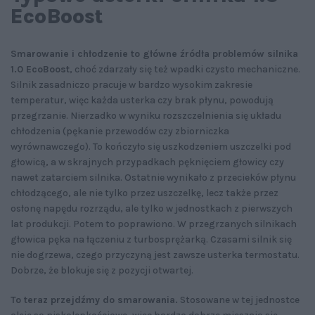
EcoBoost
Smarowanie i chłodzenie to główne źródła problemów silnika
1.0 EcoBoost
, choć zdarzały się też wpadki czysto mechaniczne.
Silnik zasadniczo pracuje w bardzo wysokim zakresie
temperatur, więc każda usterka czy brak płynu, powodują
przegrzanie. Nierzadko w wyniku rozszczelnienia się układu
chłodzenia (pękanie przewodów czy zbiorniczka
wyrównawczego). To kończyło się uszkodzeniem uszczelki pod
głowicą, a w skrajnych przypadkach pęknięciem głowicy czy
nawet zatarciem silnika. Ostatnie wynikało z przecieków płynu
chłodzącego, ale nie tylko przez uszczelkę, lecz także przez
osłonę napędu rozrządu, ale tylko w jednostkach z pierwszych
lat produkcji. Potem to poprawiono. W przegrzanych silnikach
głowica pęka na łączeniu z turbosprężarką. Czasami silnik się
nie dogrzewa, czego przyczyną jest zawsze usterka termostatu.
Dobrze, że blokuje się z pozycji otwartej.
To teraz przejdźmy do smarowania.
Stosowane w tej jednostce