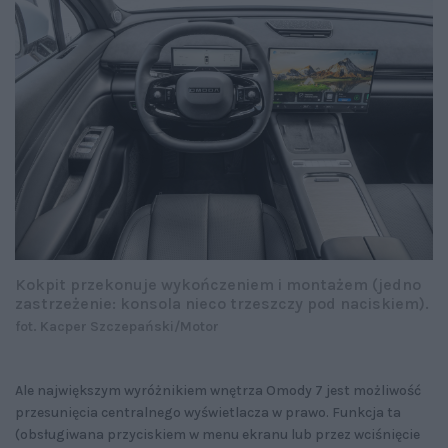
Kokpit przekonuje wykończeniem i montażem (jedno
zastrzeżenie: konsola nieco trzeszczy pod naciskiem).
fot. Kacper Szczepański/Motor
Ale największym wyróżnikiem wnętrza Omody 7 jest możliwość
przesunięcia centralnego wyświetlacza w prawo. Funkcja ta
(obsługiwana przyciskiem w menu ekranu lub przez wciśnięcie