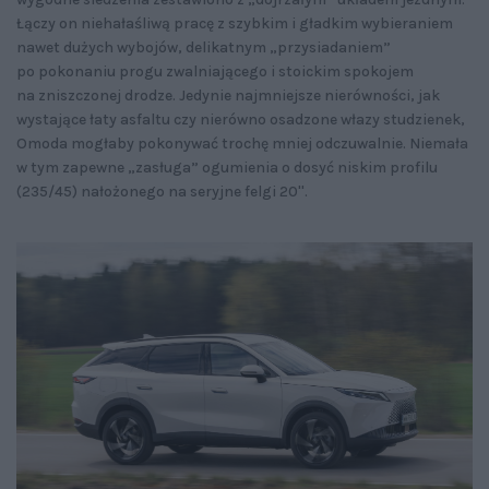
Łączy on niehałaśliwą pracę z szybkim i gładkim wybieraniem
nawet dużych wybojów, delikatnym „przysiadaniem”
po pokonaniu progu zwalniającego i stoickim spokojem
na zniszczonej drodze. Jedynie najmniejsze nierówności, jak
wystające łaty asfaltu czy nierówno osadzone włazy studzienek,
Omoda mogłaby pokonywać trochę mniej odczuwalnie. Niemała
w tym zapewne „zasługa” ogumienia o dosyć niskim profilu
(235/45) nałożonego na seryjne felgi 20''.