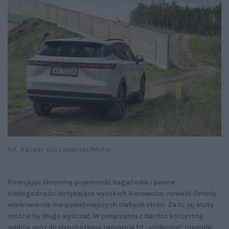
fot. Kacper Szczepański/Motor
Pomijając skromną pojemność bagażnika i pewne
niedogodności dotykające wysokich kierowców, nowość Omody
właściwie nie ma poważniejszych słabych stron. Za to jej atuty
można by długo wyliczać. W połączeniu z bardzo korzystną
relacją ceny do wyposażenia zapewnia to „siódemce” niemałe