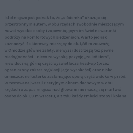
Istotniejsze jest jednak to, że „siódemka” okazuje się
przestronnym autem, w obu rzędach swobodnie mieszczącym
nawet wysokie osoby i zapewniającym im świetne warunki
podróży na komfortowych siedzeniach. Warto jednak
zaznaczyć, że kierowcy mierzący do ok. 1,85 m zauważą
w Omodzie głównie zalety, ale wyżsi dostrzegą też pewne
niedogodności – nieco za wysoką pozycję „za kółkiem”,
niewidoczną górną część wyświetlacza head-up (przez
ograniczony zakres regulacji jego wysokości) oraz nisko
umieszczone lusterko zasłaniające sporą część widoku w przód.
W testowanej wersji z seryjnym oknem dachowym w obu
rzędach o zapas miejsca nad głowami nie muszą się martwić
osoby do ok. 1,9 m wzrostu, a z tyłu każdy zmieści stopy i kolana.