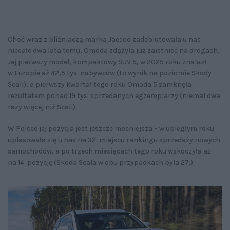
Choć wraz z bliźniaczą marką Jaecoo zadebiutowała u nas
niecałe dwa lata temu, Omoda zdążyła już zaistnieć na drogach.
Jej pierwszy model, kompaktowy SUV 5, w 2025 roku znalazł
w Europie aż 42,5 tys. nabywców (to wynik na poziomie Skody
Scali), a pierwszy kwartał tego roku Omoda 5 zamknęła
rezultatem ponad 19 tys. sprzedanych egzemplarzy (niemal dwa
razy więcej niż Scali).
W Polsce jej pozycja jest jeszcze mocniejsza – w ubiegłym roku
uplasowała się u nas na 32. miejscu rankingu sprzedaży nowych
samochodów, a po trzech miesiącach tego roku wskoczyła aż
na 14. pozycję (Skoda Scala w obu przypadkach była 27.).