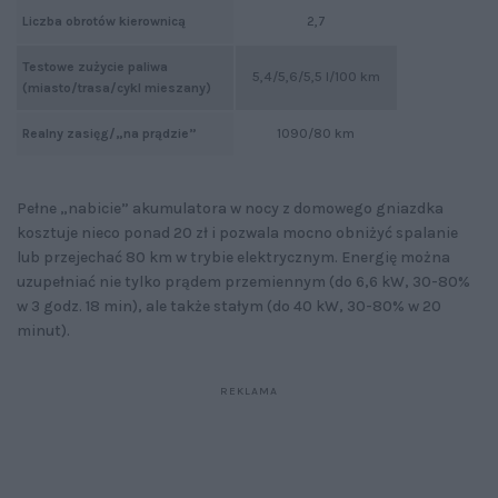
Liczba obrotów kierownicą
2,7
Testowe zużycie paliwa
5,4/5,6/5,5 l/100 km
(miasto/trasa/cykl mieszany)
Realny zasięg/„na prądzie”
1090/80 km
Pełne „nabicie” akumulatora w nocy z domowego gniazdka
kosztuje nieco ponad 20 zł i pozwala mocno obniżyć spalanie
lub przejechać 80 km w trybie elektrycznym. Energię można
uzupełniać nie tylko prądem przemiennym (do 6,6 kW, 30-80%
w 3 godz. 18 min), ale także stałym (do 40 kW, 30-80% w 20
minut).