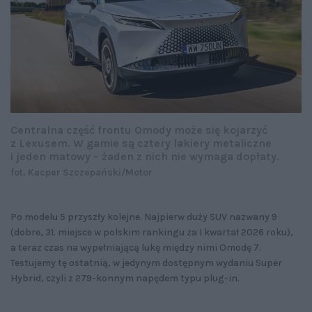
Centralna część frontu Omody może się kojarzyć
z Lexusem. W gamie są cztery lakiery metaliczne
i jeden matowy – żaden z nich nie wymaga dopłaty.
fot. Kacper Szczepański/Motor
Po modelu 5 przyszły kolejne. Najpierw duży SUV nazwany 9
(dobre, 31. miejsce w polskim rankingu za I kwartał 2026 roku),
a teraz czas na wypełniającą lukę między nimi Omodę 7.
Testujemy tę ostatnią, w jedynym dostępnym wydaniu Super
Hybrid, czyli z 279-konnym napędem typu plug-in.