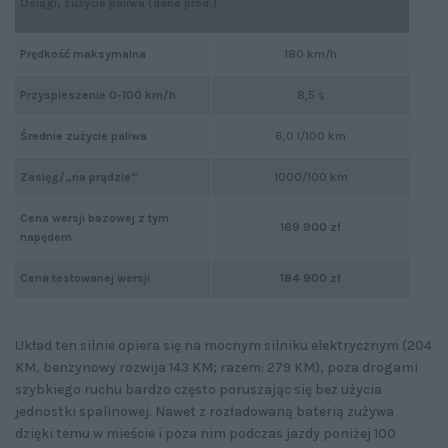
Osiągi, zużycie paliwa (dane prod.)
Prędkość maksymalna
180 km/h
Przyspieszenie 0-100 km/h
8,5 s
Średnie zużycie paliwa
6,0 l/100 km
Zasięg/„na prądzie”
1000/100 km
Cena wersji bazowej z tym
169 900 zł
napędem
Cena testowanej wersji
184 900 zł
Układ ten silnie opiera się na mocnym silniku elektrycznym (204
KM, benzynowy rozwija 143 KM; razem: 279 KM), poza drogami
szybkiego ruchu bardzo często poruszając się bez użycia
jednostki spalinowej. Nawet z rozładowaną baterią zużywa
dzięki temu w mieście i poza nim podczas jazdy poniżej 100