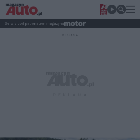
Serwis pod patronatem magazynu