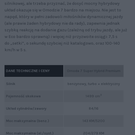
silnikowej, ale trzeba przyznać, że dosyć mocny hybrydowy
układ okazuje się w Omodzie 7 bardzo na miejscu. Nie jest to
napęd, który w pełni zadowoli miłośników dynamicznej jazdy
(ale prawie żaden hybrydowy nie da rady), zapewnia jednak
szybką reakcję na dodanie gazu (zależną od trybu jazdy, ale już
w Eco bardzo sprawną) i więcej niż przyzwoite osiągi: 7,5 s
do „setki”, o sekundę szybciej niż katalogowo, oraz 100-140
km/h w 5 s.
DANE TECHNICZNE I CENY
Omoda 7 Super Hybrid Premium
Silnik
benzynowy, turbo + elektryczny
3
Pojemność skokowa
1499 cm
Układ cylindrów/zawory
R4/16
Moc maksymalna (benz.)
143 KM/5200
Moc maksymalna (el./syst.)
204/279 KM