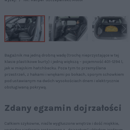
Bagażnik ma jedną drobną wadę (trochę nieprzystające w tej
klasie plastikowe burty) i jedną większą – pojemność 401-1294 l,
jak w miejskim hatchbacku. Poza tym to przemyślana
przestrzeń, z hakami i wnękami po bokach, sporym schowkiem
pod ustawianym na dwóch wysokościach dnem i elektrycznie
obsługiwaną pokrywą.
Zdany egzamin dojrzałości
Całkiem szykowne, nieźle wygłuszone wnętrze i dość miękkie,
wygodne siedzenia zestawiono z „dojrzałym” układem jezdnym.