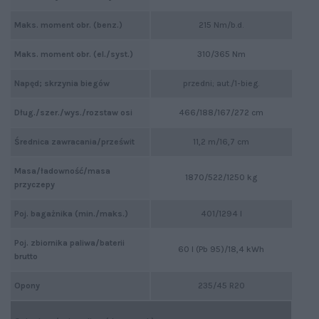
Maks. moment obr. (benz.)
215 Nm/b.d.
Maks. moment obr. (el./syst.)
310/365 Nm
Napęd; skrzynia biegów
przedni; aut./1-bieg.
Dług./szer./wys./rozstaw osi
466/188/167/272 cm
Średnica zawracania/prześwit
11,2 m/16,7 cm
Masa/ładowność/masa
1870/522/1250 kg
przyczepy
Poj. bagażnika (min./maks.)
401/1294 l
Poj. zbiornika paliwa/baterii
60 l (Pb 95)/18,4 kWh
brutto
Opony
235/45 R20