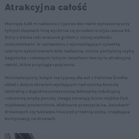
Atrakcyjna całość
Mierzące 4,66 m nadwozie z typowo dla marki wyniesioną przy
tylnych słupkach linią wyróżnia się przodem w stylu Lexusa RX,
który z bliska robi wrażenie grillem z różnej wielkości
sześciobokami. W zestawieniu z wysmuklającym sylwetkę
czarnym wykończeniem dołu nadwozia, mocno pochyloną szybą
bagażnika i ciekawymi tylnymi światłami tworzy to atrakcyjną
całość, która przyciąga spojrzenia.
Minimalistyczny kokpit ma typowy dla aut z Państwa Środka
układ z dużym ekranem wystającym nad wysoką konsolą
centralną z dogodnie umieszczoną ładowarką indukcyjną
i obszerną wnęką poniżej. Uwagę zwracają liczne miękkie (lub
miękkawe) powierzchnie, efektowne przeszycia na „boczkach”
drzwiowych czy łukowata linia pod przednią szybą, znajdująca
kontynuację na drzwiach.