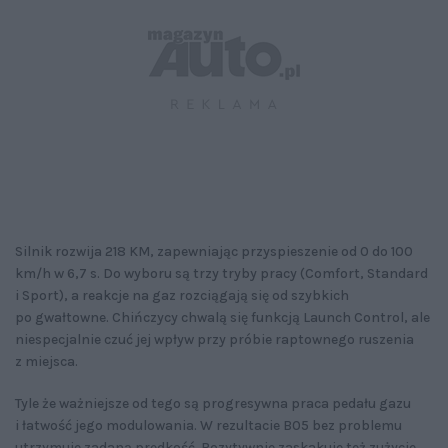
Silnik rozwija 218 KM, zapewniając przyspieszenie od 0 do 100
km/h w 6,7 s. Do wyboru są trzy tryby pracy (Comfort, Standard
i Sport), a reakcje na gaz rozciągają się od szybkich
po gwałtowne. Chińczycy chwalą się funkcją Launch Control, ale
niespecjalnie czuć jej wpływ przy próbie raptownego ruszenia
z miejsca.
Tyle że ważniejsze od tego są progresywna praca pedału gazu
i łatwość jego modulowania. W rezultacie B05 bez problemu
utrzymuje zadaną prędkość. Pozytywnie zaskakuje też zużycie