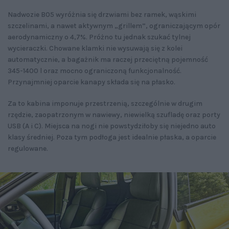
Nadwozie B05 wyróżnia się drzwiami bez ramek, wąskimi
szczelinami, a nawet aktywnym „grillem”, ograniczającym opór
aerodynamiczny o 4,7%. Próżno tu jednak szukać tylnej
wycieraczki. Chowane klamki nie wysuwają się z kolei
automatycznie, a bagażnik ma raczej przeciętną pojemność
345-1400 l oraz mocno ograniczoną funkcjonalność.
Przynajmniej oparcie kanapy składa się na płasko.
Za to kabina imponuje przestrzenią, szczególnie w drugim
rzędzie, zaopatrzonym w nawiewy, niewielką szufladę oraz porty
USB (A i C). Miejsca na nogi nie powstydziłoby się niejedno auto
klasy średniej. Poza tym podłoga jest idealnie płaska, a oparcie
regulowane.