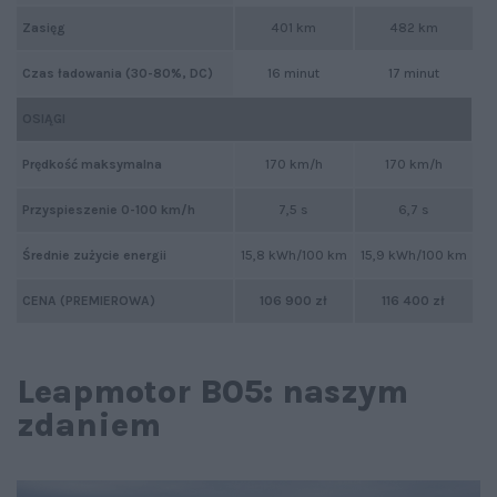
Zasięg
401 km
482 km
Czas ładowania (30-80%, DC)
16 minut
17 minut
OSIĄGI
Prędkość maksymalna
170 km/h
170 km/h
Przyspieszenie 0-100 km/h
7,5 s
6,7 s
Średnie zużycie energii
15,8 kWh/100 km
15,9 kWh/100 km
CENA (PREMIEROWA)
106 900 zł
116 400 zł
Leapmotor B05: naszym
zdaniem