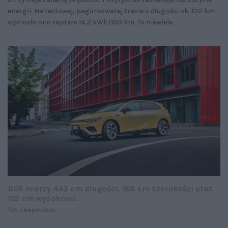
energii. Na testowej, pagórkowatej trasie o długości ok. 100 km
wyniosło ono raptem 14,2 kWh/100 km. To niewiele.
B05 mierzy 443 cm długości, 188 cm szerokości oraz
152 cm wysokości.
fot. Leapmotor