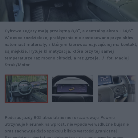
Cyfrowe zegary mają przekątną 8,8'', a centralny ekran – 14,6''.
W desce rozdzielczej praktycznie nie zastosowano przycisków,
natomiast materiały, z którymi kierowca najczęściej ma kontakt,
są miękkie. Irytuje klimatyzacja, która przy tej samej
temperaturze raz mocno chłodzi, a raz grzeje.
/
fot. Maciej
Struk/Motor
Podczas jazdy B05 absolutnie nie rozczarowuje. Pewnie
utrzymuje kierunek na wprost, nie wpada we wzdłużne bujanie
oraz zachowuje dużo spokoju blisko wartości granicznej.
Prowadzi się więc łatwo i dobrze tuszuje swoją wysoką masę