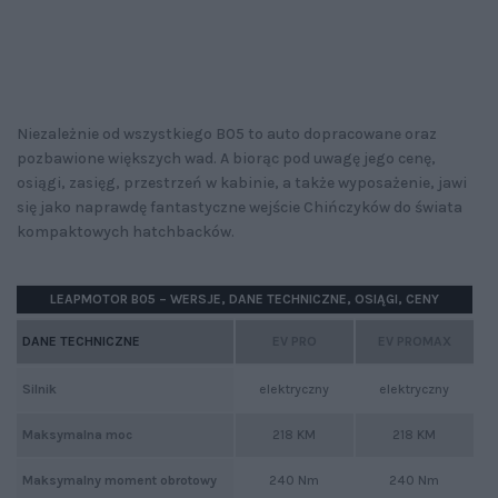
Niezależnie od wszystkiego B05 to auto dopracowane oraz
pozbawione większych wad. A biorąc pod uwagę jego cenę,
osiągi, zasięg, przestrzeń w kabinie, a także wyposażenie, jawi
się jako naprawdę fantastyczne wejście Chińczyków do świata
kompaktowych hatchbacków.
LEAPMOTOR B05 – WERSJE, DANE TECHNICZNE, OSIĄGI, CENY
DANE TECHNICZNE
EV PRO
EV PROMAX
Silnik
elektryczny
elektryczny
Maksymalna moc
218 KM
218 KM
Maksymalny moment obrotowy
240 Nm
240 Nm