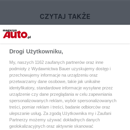
CZYTAJ TAKŻE
Drogi Użytkowniku,
My, naszych 1162 zaufanych partnerów oraz inne
podmioty z Wydawnictwa Bauer uzyskujemy dostęp i
przechowujemy informacje na urządzeniu oraz
przetwarzamy dane osobowe, takie jak unikalne
identyfikatory, standardowe informacje wysyłane przez
NOWOŚCI
AKTUALNOŚCI
urządzenie czy dane przeglądania w celu zapewniania
Stellantis szykuje w Polsce
Tychy wypadły z gry
spersonalizowanych reklam, wybór spersonalizowanych
rewolucję. W 2026 r. pojawią się 3
zadomowi się w Sar
treści, pomiar reklam i treści, badanie odbiorców oraz
nowe modele Leapmotor
ulepszanie usług. Za zgodą Użytkownika my i Zaufani
w zaskakujących cenach
Partnerzy możemy używać dokładnych danych
geolokalizacyjnych oraz aktywnie skanować