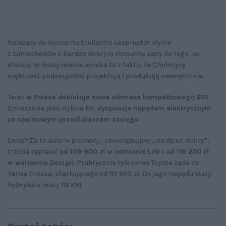
Należący do koncernu Stellantis Leapmotor słynie
z samochodów o bardzo dobrym stosunku ceny do tego, co
oferują. W dużej mierze wynika to z faktu, że Chińczycy
większość podzespołów projektują i produkują wewnętrznie.
Teraz
w Polsce debiutuje nowa odmiana kompaktowego B10
.
Oznaczona jako Hybrid EV,
dysponuje napędem elektrycznym
ze spalinowym przedłużaczem zasięgu
.
Cena? Za to auto w promocji, obowiązującej „na dzień dobry”,
trzeba zapłacić
od 109 900 zł w odmianie Life i od 116 200 zł
w wariancie Design
. Praktycznie tyle samo Toyota żąda za
Yarisa Crossa, startującego od 110 900 zł. Do jego napędu służy
hybryda o mocy 116 KM.