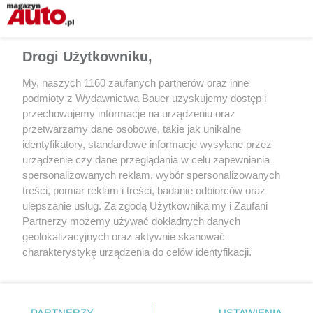
Drogi Użytkowniku,
fot. Leapmotor
My, naszych 1160 zaufanych partnerów oraz inne
podmioty z Wydawnictwa Bauer uzyskujemy dostęp i
przechowujemy informacje na urządzeniu oraz
przetwarzamy dane osobowe, takie jak unikalne
identyfikatory, standardowe informacje wysyłane przez
urządzenie czy dane przeglądania w celu zapewniania
spersonalizowanych reklam, wybór spersonalizowanych
treści, pomiar reklam i treści, badanie odbiorców oraz
Udostępnij
ulepszanie usług. Za zgodą Użytkownika my i Zaufani
Partnerzy możemy używać dokładnych danych
geolokalizacyjnych oraz aktywnie skanować
charakterystykę urządzenia do celów identyfikacji.
Ponieważ cenimy Twoją prywatność, prosimy o zgodę na
korzystanie z tych technologii poprzez kliknięcie
„Akceptuję”. Zgoda jest dobrowolna i zawsze możesz ją
zmienić/wycofać klikając przycisk ustawień prywatności
PARTNERZY
USTAWIENIA