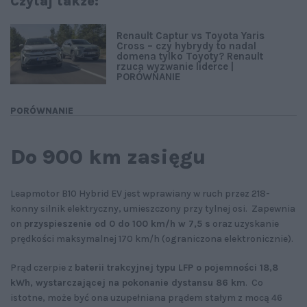
Czytaj także:
Renault Captur vs Toyota Yaris
Cross – czy hybrydy to nadal
domena tylko Toyoty? Renault
rzuca wyzwanie liderce |
PORÓWNANIE
PORÓWNANIE
Do 900 km zasięgu
Leapmotor B10 Hybrid EV jest wprawiany w ruch przez 218-
konny silnik elektryczny, umieszczony przy tylnej osi. Zapewnia
on
przyspieszenie od 0 do 100 km/h w 7,5 s
oraz uzyskanie
prędkości maksymalnej 170 km/h (ograniczona elektronicznie).
Prąd czerpie z
baterii trakcyjnej typu LFP o pojemności 18,8
kWh, wystarczającej na pokonanie dystansu 86 km
. Co
istotne, może być ona uzupełniana prądem stałym z mocą 46