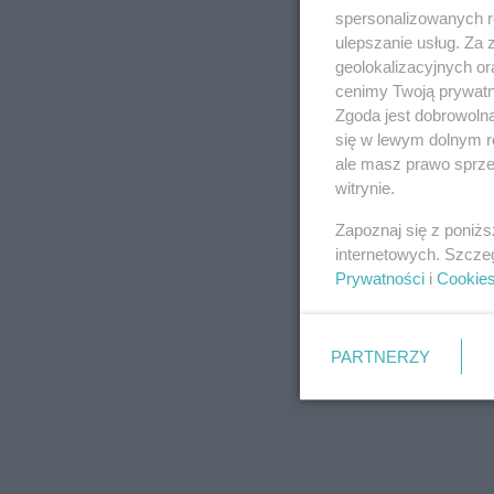
spersonalizowanych re
ulepszanie usług. Za
geolokalizacyjnych or
cenimy Twoją prywatno
Zgoda jest dobrowoln
się w lewym dolnym r
ale masz prawo sprzec
witrynie.
Zapoznaj się z poniż
internetowych. Szcze
Prywatności
i
Cookie
PARTNERZY