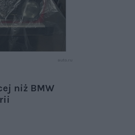
auto.ru
ęcej niż BMW
rii