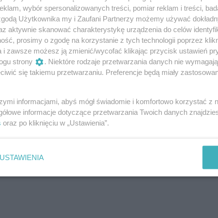
klam, wybór spersonalizowanych treści, pomiar reklam i treści, bad
 zgodą Użytkownika my i Zaufani Partnerzy możemy używać dokład
az aktywnie skanować charakterystykę urządzenia do celów identyfi
ść, prosimy o zgodę na korzystanie z tych technologii poprzez klikn
a i zawsze możesz ją zmienić/wycofać klikając przycisk ustawień pr
ogu strony
. Niektóre rodzaje przetwarzania danych nie wymagaj
iwić się takiemu przetwarzaniu. Preferencje będą miały zastosowanie
szymi informacjami, abyś mógł świadomie i komfortowo korzystać z
gółowe informacje dotyczące przetwarzania Twoich danych znajdzi
s
oraz po kliknięciu w „Ustawienia”.
USTAWIENIA