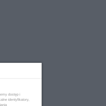
emy dostęp i
lne identyfikatory,
iania