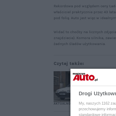
Rekordowa pod względem ceny Łada
właściciel praktycznie przez 43 lat
pod folią. Auto jest więc w idealny
Widać to choćby na licznych zdjęci
znajdziecie). Komora silnika, zawi
żadnych śladów użytkowania.
Czytaj także:
Ta
Na
Drogi Użytkow
My, naszych 1162 zau
AKTUALNOŚCI
przechowujemy informa
standardowe informac