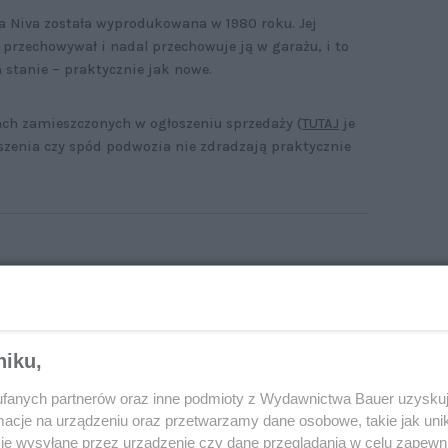
 Niva została wyprodukowana w 1980 roku. Jej
a przechowywał i nadal przechowuje ją w garażu, i to
m stanie – praktycznie jak nowe.
ach zamieszczonych w ogłoszeniu sprzedaży (
TUTAJ
je
eszenia czy spód podwozia nie zdradzają praktycznie
k wygląda najlepiej zachowana Skoda Favorit.
 jej liczniku widnieje 37 km
niku,
fanych partnerów oraz inne podmioty z Wydawnictwa Bauer uzyskuj
cje na urządzeniu oraz przetwarzamy dane osobowe, takie jak unika
je wysyłane przez urządzenie czy dane przeglądania w celu zapewn