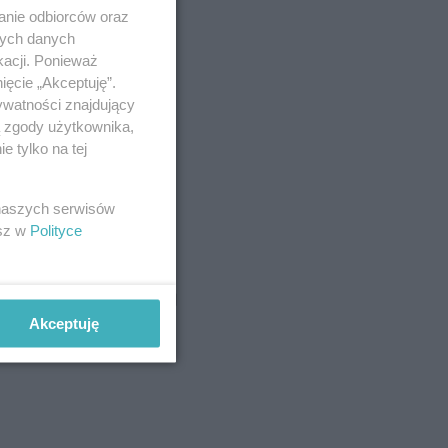
anie odbiorców oraz
nych danych
kacji. Ponieważ
ięcie „Akceptuję”.
ywatności znajdujący
ą zgody użytkownika,
 tylko na tej
 naszych serwisów
esz w
Polityce
Akceptuję