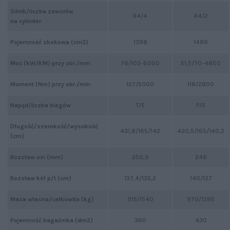
Silnik/liczba zaworów
R4/4
R4/2
na cylinder
Pojemność skokowa (cm3)
1398
1499
Moc (kW/KM) przy obr./min
76/103-6000
51,5/70-4800
Moment (Nm) przy obr./min
127/5000
118/2800
Napęd/liczba biegów
T/5
P/5
Długość/szerokość/wysokość
431,8/165/142
420,5/165/140,2
(cm)
Rozstaw osi (mm)
250,9
246
Rozstaw kół p/t (cm)
137,4/135,2
140/137
Masa własna/całkowita (kg)
1115/1540
970/1395
Pojemność bagażnika (dm3)
360
430