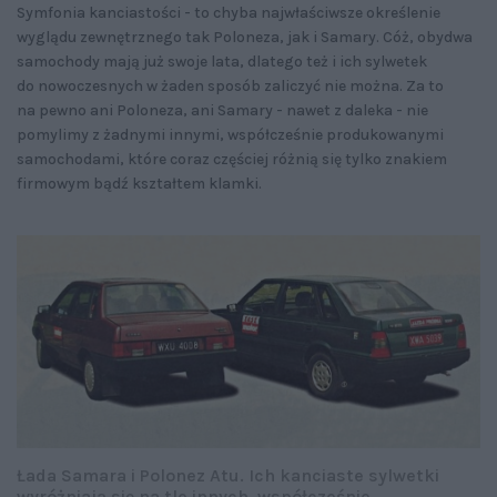
Symfonia kanciastości - to chyba najwłaściwsze określenie
wyglądu zewnętrznego tak Poloneza, jak i Samary. Cóż, obydwa
samochody mają już swoje lata, dlatego też i ich sylwetek
do nowoczesnych w żaden sposób zaliczyć nie można. Za to
na pewno ani Poloneza, ani Samary - nawet z daleka - nie
pomylimy z żadnymi innymi, współcześnie produkowanymi
samochodami, które coraz częściej różnią się tylko znakiem
firmowym bądź kształtem klamki.
Łada Samara i Polonez Atu. Ich kanciaste sylwetki
wyróżniają się na tle innych, współcześnie