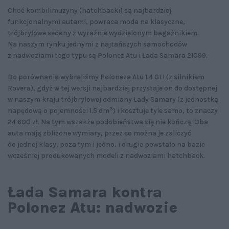
Choć kombilimuzyny (hatchbacki) są najbardziej
funkcjonalnymi autami, powraca moda na klasyczne,
trójbryłowe sedany z wyraźnie wydzielonym bagażnikiem.
Na naszym rynku jednymi z najtańszych samochodów
z nadwoziami tego typu są Polonez Atu i Łada Samara 21099.
Do porównania wybraliśmy Poloneza Atu 1.4 GLI (z silnikiem
Rovera), gdyż w tej wersji najbardziej przystaje on do dostępnej
w naszym kraju trójbryłowej odmiany Łady Samary (z jednostką
3
napędową o pojemności 1.5 dm
) i kosztuje tyle samo, to znaczy
24 600 zł. Na tym wszakże podobieństwa się nie kończą. Oba
auta mają zbliżone wymiary, przez co można je zaliczyć
do jednej klasy, poza tym i jedno, i drugie powstało na bazie
wcześniej produkowanych modeli z nadwoziami hatchback.
Łada Samara kontra
Polonez Atu: nadwozie