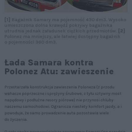
[1]
Bagażnik Samary ma pojemność 430 dm3. Wysoko
umieszczona dolna krawędź pokrywy bagażnika
utrudnia jednak załadunek ciężkich przedmiotów.
[2]
Polonez ma mniejszy, ale łatwiej dostępny bagażnik
o pojemności 360 dm3.
Łada Samara kontra
Polonez Atu: zawieszenie
Przestarzała konstrukcja zawieszenia Poloneza (z przodu
wahacze poprzeczne i sprężyny śrubowe, z tyłu sztywny most
napędowy i podłużne resory piórowe) nie przynosi chluby
naszemu samochodowi. Ogranicza niestety komfort jazdy, a i
powoduje, że samo prowadzenie auta pozostawia wiele
do życzenia.
O całą epokę nowocześniejsze zawieszenie Samary (na przodzie