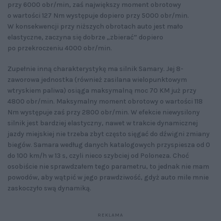
przy 6000 obr/min, zaś największy moment obrotowy
o wartości 127 Nm występuje dopiero przy 5000 obr/min.
W konsekwencji przy niższych obrotach auto jest mało
elastyczne, zaczyna się dobrze „zbierać” dopiero
po przekroczeniu 4000 obr/min.
Zupełnie inną charakterystykę ma silnik Samary. Jej 8-
zaworowa jednostka (również zasilana wielopunktowym
wtryskiem paliwa) osiąga maksymalną moc 70 KM już przy
4800 obr/min. Maksymalny moment obrotowy o wartości 118
Nm występuje zaś przy 2800 obr/min. W efekcie niewysilony
silnik jest bardziej elastyczny, nawet w trakcie dynamicznej
jazdy miejskiej nie trzeba zbyt często sięgać do dźwigni zmiany
biegów. Samara według danych katalogowych przyspiesza od 0
do 100 km/h w 13 s, czyli nieco szybciej od Poloneza. Choć
osobiście nie sprawdzałem tego parametru, to jednak nie mam
powodów, aby wątpić w jego prawdziwość, gdyż auto mile mnie
zaskoczyło swą dynamiką.