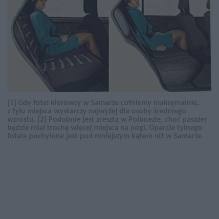
[1] Gdy fotel kierowcy w Samarze cofniemy maksymalnie,
z tyłu miejsca wystarczy najwyżej dla osoby średniego
wzrostu. [2] Podobnie jest zresztą w Polonezie, choć pasażer
będzie miał trochę więcej miejsca na nogi. Oparcie tylnego
fotela pochylone jest pod mniejszym kątem niż w Samarze.