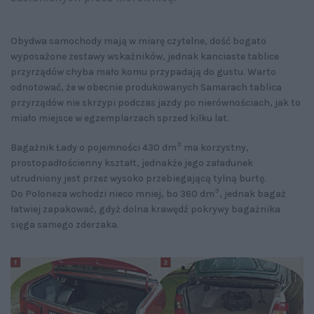
Obydwa samochody mają w miarę czytelne, dość bogato
wyposażone zestawy wskaźników, jednak kanciaste tablice
przyrządów chyba mało komu przypadają do gustu. Warto
odnotować, że w obecnie produkowanych Samarach tablica
przyrządów nie skrzypi podczas jazdy po nierównościach, jak to
miało miejsce w egzemplarzach sprzed kilku lat.
3
Bagażnik Łady o pojemności 430 dm
ma korzystny,
prostopadłościenny kształt, jednakże jego załadunek
utrudniony jest przez wysoko przebiegającą tylną burtę.
3
Do Poloneza wchodzi nieco mniej, bo 360 dm
, jednak bagaż
łatwiej zapakować, gdyż dolna krawędź pokrywy bagażnika
sięga samego zderzaka.