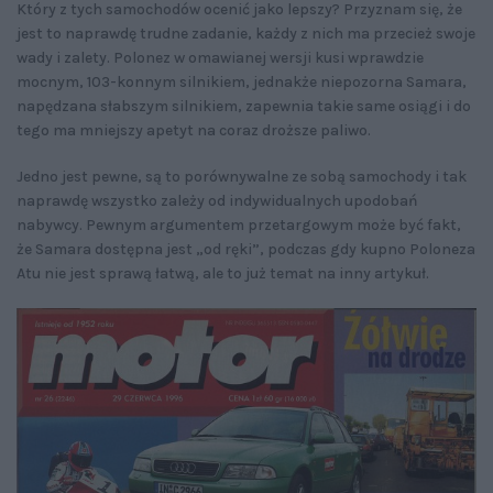
Który z tych samochodów ocenić jako lepszy? Przyznam się, że
jest to naprawdę trudne zadanie, każdy z nich ma przecież swoje
wady i zalety. Polonez w omawianej wersji kusi wprawdzie
mocnym, 103-konnym silnikiem, jednakże niepozorna Samara,
napędzana słabszym silnikiem, zapewnia takie same osiągi i do
tego ma mniejszy apetyt na coraz droższe paliwo.
Jedno jest pewne, są to porównywalne ze sobą samochody i tak
naprawdę wszystko zależy od indywidualnych upodobań
nabywcy. Pewnym argumentem przetargowym może być fakt,
że Samara dostępna jest „od ręki”, podczas gdy kupno Poloneza
Atu nie jest sprawą łatwą, ale to już temat na inny artykuł.