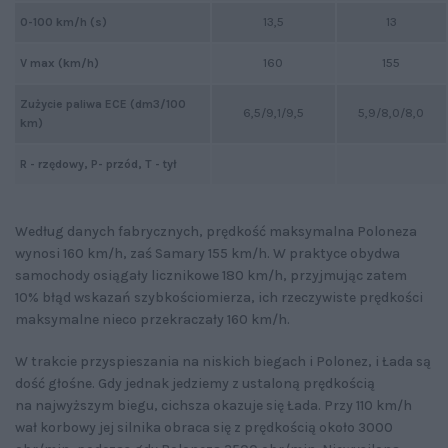
0-100 km/h (s)
13,5
13
V max (km/h)
160
155
Zużycie paliwa ECE (dm3/100
6,5/9,1/9,5
5,9/8,0/8,0
km)
R - rzędowy, P- przód, T - tył
Według danych fabrycznych, prędkość maksymalna Poloneza
wynosi 160 km/h, zaś Samary 155 km/h. W praktyce obydwa
samochody osiągały licznikowe 180 km/h, przyjmując zatem
10% błąd wskazań szybkościomierza, ich rzeczywiste prędkości
maksymalne nieco przekraczały 160 km/h.
W trakcie przyspieszania na niskich biegach i Polonez, i Łada są
dość głośne. Gdy jednak jedziemy z ustaloną prędkością
na najwyższym biegu, cichsza okazuje się Łada. Przy 110 km/h
wał korbowy jej silnika obraca się z prędkością około 3000