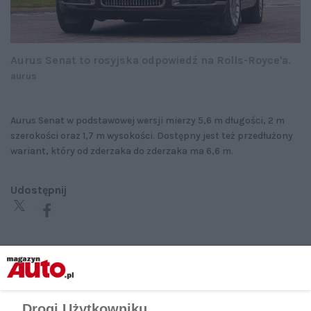
Aurus Senat to rosyjska odpowiedź na Rolls-Royce'a.
aurus
Aurus Senat w podstawowej wersji mierzy 5,6 m długości, 2 m
szerokości oraz 1,7 m wysokości. Dostępny jest też przedłużony
wariant, który od zderzaka do zderzaka ma 6,6 m.
Udostępnij
Drogi Użytkowniku,