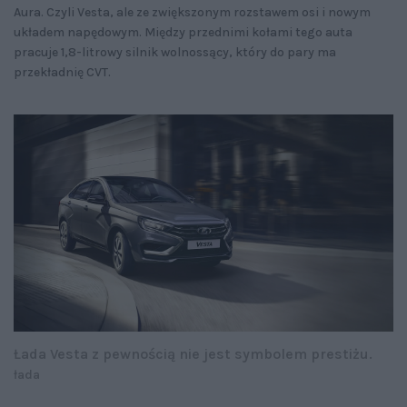
Aura. Czyli Vesta, ale ze zwiększonym rozstawem osi i nowym
układem napędowym. Między przednimi kołami tego auta
pracuje 1,8-litrowy silnik wolnossący, który do pary ma
przekładnię CVT.
Łada Vesta z pewnością nie jest symbolem prestiżu.
łada