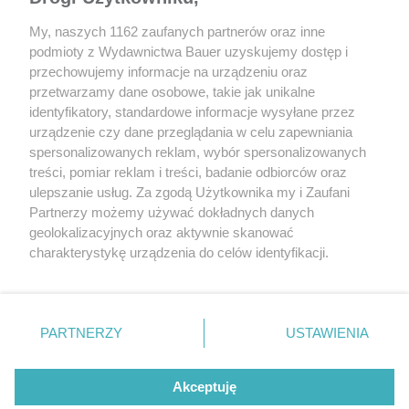
My, naszych 1162 zaufanych partnerów oraz inne
podmioty z Wydawnictwa Bauer uzyskujemy dostęp i
przechowujemy informacje na urządzeniu oraz
przetwarzamy dane osobowe, takie jak unikalne
identyfikatory, standardowe informacje wysyłane przez
urządzenie czy dane przeglądania w celu zapewniania
spersonalizowanych reklam, wybór spersonalizowanych
treści, pomiar reklam i treści, badanie odbiorców oraz
ulepszanie usług. Za zgodą Użytkownika my i Zaufani
Partnerzy możemy używać dokładnych danych
geolokalizacyjnych oraz aktywnie skanować
charakterystykę urządzenia do celów identyfikacji.
Ponieważ cenimy Twoją prywatność, prosimy o zgodę na
korzystanie z tych technologii poprzez kliknięcie
CZYTAJ TAKŻE
„Akceptuję”. Zgoda jest dobrowolna i zawsze możesz ją
zmienić/wycofać klikając przycisk ustawień prywatności
PARTNERZY
USTAWIENIA
znajdujący się w lewym dolnym rogu strony
. Niektóre
rodzaje przetwarzania danych nie wymagają zgody
Akceptuję
użytkownika, ale masz prawo sprzeciwić się takiemu