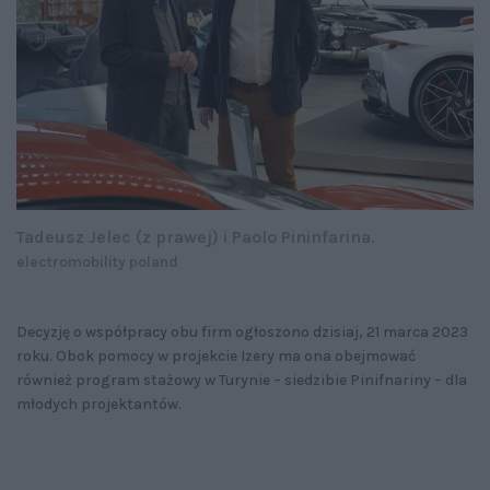
Tadeusz Jelec (z prawej) i Paolo Pininfarina.
electromobility poland
Decyzję o współpracy obu firm ogłoszono dzisiaj, 21 marca 2023
roku. Obok pomocy w projekcie Izery ma ona obejmować
również program stażowy w Turynie – siedzibie Pinifnariny – dla
młodych projektantów.