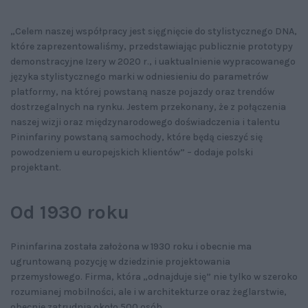
„Celem naszej współpracy jest sięgnięcie do stylistycznego DNA,
które zaprezentowaliśmy, przedstawiając publicznie prototypy
demonstracyjne Izery w 2020 r., i uaktualnienie wypracowanego
języka stylistycznego marki w odniesieniu do parametrów
platformy, na której powstaną nasze pojazdy oraz trendów
dostrzegalnych na rynku. Jestem przekonany, że z połączenia
naszej wizji oraz międzynarodowego doświadczenia i talentu
Pininfariny powstaną samochody, które będą cieszyć się
powodzeniem u europejskich klientów” – dodaje polski
projektant.
Od 1930 roku
Pininfarina została założona w 1930 roku i obecnie ma
ugruntowaną pozycję w dziedzinie projektowania
przemysłowego. Firma, która „odnajduje się” nie tylko w szeroko
rozumianej mobilności, ale i w architekturze oraz żeglarstwie,
obecnie zatrudnia około 500 osób.