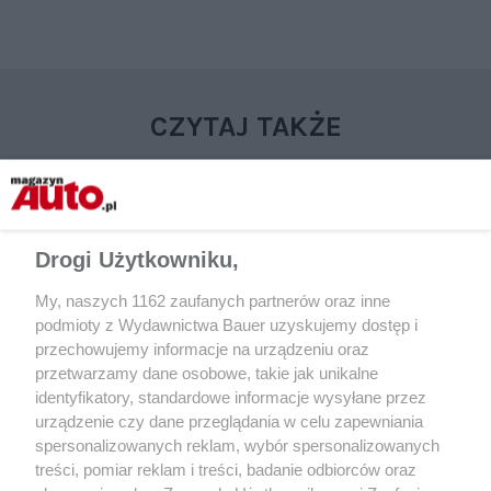
CZYTAJ TAKŻE
Drogi Użytkowniku,
My, naszych 1162 zaufanych partnerów oraz inne
podmioty z Wydawnictwa Bauer uzyskujemy dostęp i
przechowujemy informacje na urządzeniu oraz
przetwarzamy dane osobowe, takie jak unikalne
identyfikatory, standardowe informacje wysyłane przez
AKTUALNOŚCI
AKTUALNOŚCI
urządzenie czy dane przeglądania w celu zapewniania
Chińczycy pomogą w zbudowaniu
Toyota rozszerza pr
spersonalizowanych reklam, wybór spersonalizowanych
Izery. Auto powstanie na platformie
komponentów w Pol
treści, pomiar reklam i treści, badanie odbiorców oraz
Geely