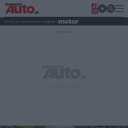
Serwis pod patronatem magazynu