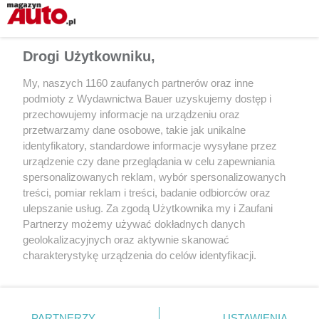
Drogi Użytkowniku,
My, naszych 1160 zaufanych partnerów oraz inne
podmioty z Wydawnictwa Bauer uzyskujemy dostęp i
przechowujemy informacje na urządzeniu oraz
przetwarzamy dane osobowe, takie jak unikalne
identyfikatory, standardowe informacje wysyłane przez
urządzenie czy dane przeglądania w celu zapewniania
AKTUALNOŚCI
KATALOG UŻYWANE
spersonalizowanych reklam, wybór spersonalizowanych
Najpierw Geely, teraz Pininfarina.
Peugeot Partner II
treści, pomiar reklam i treści, badanie odbiorców oraz
Kolejna firma dołączyła do projektu
ulepszanie usług. Za zgodą Użytkownika my i Zaufani
Izery
Partnerzy możemy używać dokładnych danych
geolokalizacyjnych oraz aktywnie skanować
charakterystykę urządzenia do celów identyfikacji.
Ponieważ cenimy Twoją prywatność, prosimy o zgodę na
korzystanie z tych technologii poprzez kliknięcie
„Akceptuję”. Zgoda jest dobrowolna i zawsze możesz ją
zmienić/wycofać klikając przycisk ustawień prywatności
PARTNERZY
USTAWIENIA