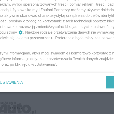
klam, wybór spersonalizowanych treści, pomiar reklam i treści, bad
 zgodą Użytkownika my i Zaufani Partnerzy możemy używać dokład
az aktywnie skanować charakterystykę urządzenia do celów identyfi
ść, prosimy o zgodę na korzystanie z tych technologii poprzez klikn
a i zawsze możesz ją zmienić/wycofać klikając przycisk ustawień pr
ogu strony
. Niektóre rodzaje przetwarzania danych nie wymagaj
iwić się takiemu przetwarzaniu. Preferencje będą miały zastosowanie
szymi informacjami, abyś mógł świadomie i komfortowo korzystać z
gółowe informacje dotyczące przetwarzania Twoich danych znajdzi
s
oraz po kliknięciu w „Ustawienia”.
USTAWIENIA