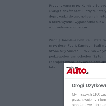
Proponowana przez Komisję Europej
emisji tlenków azotu i cząstek sta
doprowadzi do ujednolicenia limi
a także wymusi wyposażenie aut w 
w dowolnym momencie.
Według Jaroslava Povsika – szefa r
przyszłości Fabii, Kamiqa i Scali
Skodovacky
odborar
, Euro 7 ma wpły
podzespołów samochodów. Są to m.i
zaprojektowane, aby ograniczyć emi
lata.
Drogi Użytkow
My, naszych 1160 zau
przechowujemy informa
standardowe informac