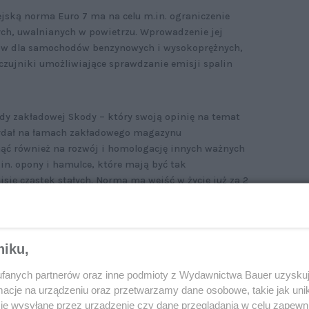
ską norma Euro 7 ma na celu m.in. ograniczenie
łych, uwalnianych w powietrzu. Wprowadzenie jej
tów dla samochodów benzynowych i wysokoprężnych,
czujniki umożliwiające sprawdzanie emisji spalin
ady zakładowej Skody – który swoją opinię na temat
 wydał na łamach zakładowego magazynu
nąć również na rozwój i homologację innych ważnych
n. opony i hamulce, które mają być tak
sję cząstek stałych. Norma ma wejść w życie już za 2
niku,
fanych partnerów oraz inne podmioty z Wydawnictwa Bauer uzyskuj
cje na urządzeniu oraz przetwarzamy dane osobowe, takie jak unika
je wysyłane przez urządzenie czy dane przeglądania w celu zapewn