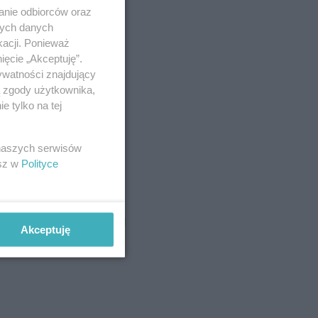
anie odbiorców oraz
nych danych
kacji. Ponieważ
ięcie „Akceptuję”.
ywatności znajdujący
ą zgody użytkownika,
 tylko na tej
 naszych serwisów
esz w
Polityce
Akceptuję