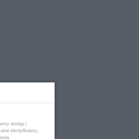
emy dostęp i
lne identyfikatory,
iania