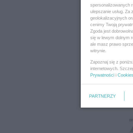
spersonalizowanych re
ulepszanie usług. Za
geolokalizacyjnych or
cenimy Twoją prywatno
Zgoda jest dobrowoln
się w lewym dolnym r
ale masz prawo sprzec
witrynie.
Zapoznaj się z poniż
internetowych. Szcze
Prywatności
i
Cookie
PARTNERZY