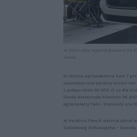
W 2022 roku wyprodukowano 39 50
skoda
W obliczu wprowadzenia Euro 7 prze
spowoduje ona wyraźny wzrost cen 
z pułapu około 90 000 zł, co dla k
Skoda dostarczyła klientom 96 300
egzemplarzy Fabii. Stanowiły one 3
W kwietniu Povsík weźmie udział w
Zakładowej Volkswagena – Danielą 