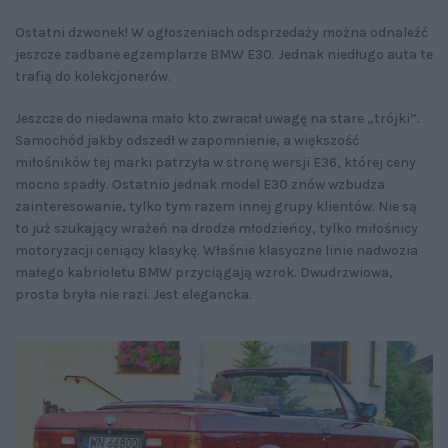
Ostatni dzwonek! W ogłoszeniach odsprzedaży można odnaleźć
jeszcze zadbane egzemplarze BMW E30. Jednak niedługo auta te
trafią do kolekcjonerów.
Jeszcze do niedawna mało kto zwracał uwagę na stare „trójki”.
Samochód jakby odszedł w zapomnienie, a większość
miłośników tej marki patrzyła w stronę wersji E36, której ceny
mocno spadły. Ostatnio jednak model E30 znów wzbudza
zainteresowanie, tylko tym razem innej grupy klientów. Nie są
to już szukający wrażeń na drodze młodzieńcy, tylko miłośnicy
motoryzacji ceniący klasykę. Właśnie klasyczne linie nadwozia
małego kabrioletu BMW przyciągają wzrok. Dwudrzwiowa,
prosta bryła nie razi. Jest elegancka.