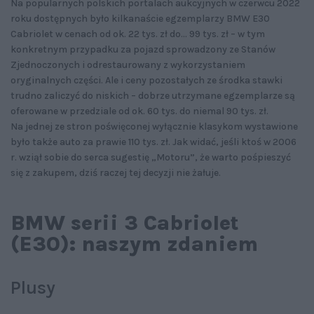
Na popularnych polskich portalach aukcyjnych w czerwcu 2022
roku dostępnych było kilkanaście egzemplarzy BMW E30
Cabriolet w cenach od ok. 22 tys. zł do... 99 tys. zł – w tym
konkretnym przypadku za pojazd sprowadzony ze Stanów
Zjednoczonych i odrestaurowany z wykorzystaniem
oryginalnych części. Ale i ceny pozostałych ze środka stawki
trudno zaliczyć do niskich – dobrze utrzymane egzemplarze są
oferowane w przedziale od ok. 60 tys. do niemal 90 tys. zł.
Na jednej ze stron poświęconej wyłącznie klasykom wystawione
było także auto za prawie 110 tys. zł. Jak widać, jeśli ktoś w 2006
r. wziął sobie do serca sugestię „Motoru”, że warto pośpieszyć
się z zakupem, dziś raczej tej decyzji nie żałuje.
BMW serii 3 Cabriolet
(E30): naszym zdaniem
Plusy