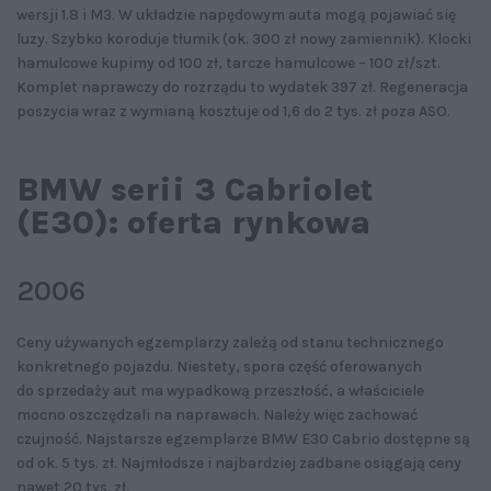
wersji 1.8 i M3. W układzie napędowym auta mogą pojawiać się
luzy. Szybko koroduje tłumik (ok. 300 zł nowy zamiennik). Klocki
hamulcowe kupimy od 100 zł, tarcze hamulcowe – 100 zł/szt.
Komplet naprawczy do rozrządu to wydatek 397 zł. Regeneracja
poszycia wraz z wymianą kosztuje od 1,6 do 2 tys. zł poza ASO.
BMW serii 3 Cabriolet
(E30): oferta rynkowa
2006
Ceny używanych egzemplarzy zależą od stanu technicznego
konkretnego pojazdu. Niestety, spora część oferowanych
do sprzedaży aut ma wypadkową przeszłość, a właściciele
mocno oszczędzali na naprawach. Należy więc zachować
czujność. Najstarsze egzemplarze BMW E30 Cabrio dostępne są
od ok. 5 tys. zł. Najmłodsze i najbardziej zadbane osiągają ceny
nawet 20 tys. zł.