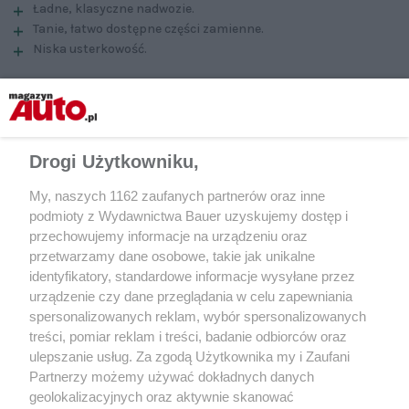
Ładne, klasyczne nadwozie.
Tanie, łatwo dostępne części zamienne.
Niska usterkowość.
Minusy
Niepraktyczne nadwozie
Drogi Użytkowniku,
Duża podaż samochodów mocno wyeksploatowanych.
Korodujące nadwozie.
My, naszych 1162 zaufanych partnerów oraz inne
podmioty z Wydawnictwa Bauer uzyskujemy dostęp i
Tekst: Tomasz Korniejew, zdjęcia: Paweł Tyszko; „Motor” 41/2006
przechowujemy informacje na urządzeniu oraz
przetwarzamy dane osobowe, takie jak unikalne
Udostępnij
identyfikatory, standardowe informacje wysyłane przez
urządzenie czy dane przeglądania w celu zapewniania
spersonalizowanych reklam, wybór spersonalizowanych
treści, pomiar reklam i treści, badanie odbiorców oraz
ulepszanie usług. Za zgodą Użytkownika my i Zaufani
Partnerzy możemy używać dokładnych danych
geolokalizacyjnych oraz aktywnie skanować