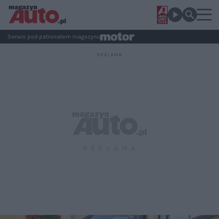
Serwis pod patronatem magazynu