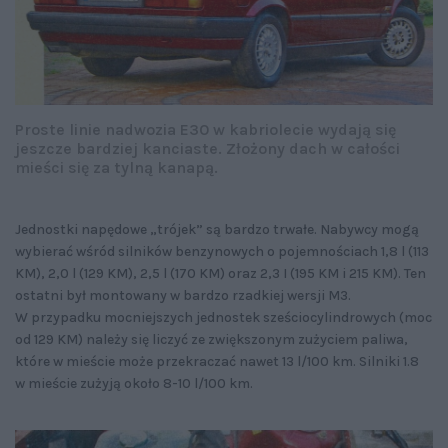
Proste linie nadwozia E30 w kabriolecie wydają się
jeszcze bardziej kanciaste. Złożony dach w całości
mieści się za tylną kanapą.
Jednostki napędowe „trójek” są bardzo trwałe. Nabywcy mogą
wybierać wśród silników benzynowych o pojemnościach 1,8 l (113
KM), 2,0 l (129 KM), 2,5 l (170 KM) oraz 2,3 I (195 KM i 215 KM). Ten
ostatni był montowany w bardzo rzadkiej wersji M3.
W przypadku mocniejszych jednostek sześciocylindrowych (moc
od 129 KM) należy się liczyć ze zwiększonym zużyciem paliwa,
które w mieście może przekraczać nawet 13 l/100 km. Silniki 1.8
w mieście zużyją około 8-10 l/100 km.