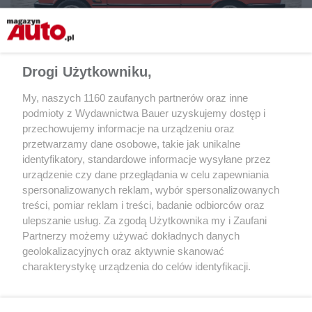
Drogi Użytkowniku,
Kabriolet z miękkim dachem.
My, naszych 1160 zaufanych partnerów oraz inne
podmioty z Wydawnictwa Bauer uzyskujemy dostęp i
przechowujemy informacje na urządzeniu oraz
przetwarzamy dane osobowe, takie jak unikalne
identyfikatory, standardowe informacje wysyłane przez
urządzenie czy dane przeglądania w celu zapewniania
spersonalizowanych reklam, wybór spersonalizowanych
treści, pomiar reklam i treści, badanie odbiorców oraz
ulepszanie usług. Za zgodą Użytkownika my i Zaufani
Partnerzy możemy używać dokładnych danych
geolokalizacyjnych oraz aktywnie skanować
charakterystykę urządzenia do celów identyfikacji.
Ponieważ cenimy Twoją prywatność, prosimy o zgodę na
korzystanie z tych technologii poprzez kliknięcie
„Akceptuję”. Zgoda jest dobrowolna i zawsze możesz ją