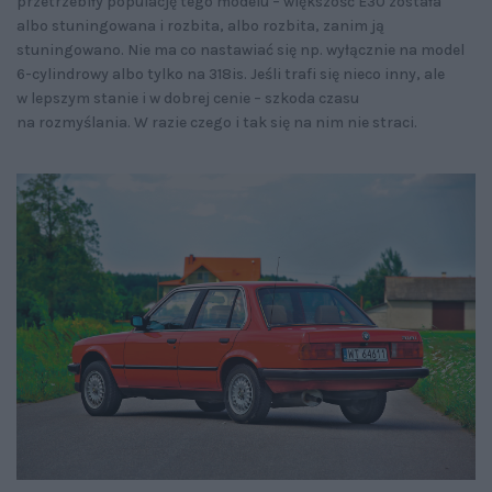
przetrzebiły populację tego modelu – większość E30 została
albo stuningowana i rozbita, albo rozbita, zanim ją
stuningowano. Nie ma co nastawiać się np. wyłącznie na model
6-cylindrowy albo tylko na 318is. Jeśli trafi się nieco inny, ale
w lepszym stanie i w dobrej cenie – szkoda czasu
na rozmyślania. W razie czego i tak się na nim nie straci.