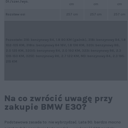
Dł./szer./wys.
cm
cm
cm
Rozstaw osi
257 cm
257 cm
257 cm
Pozostałe: 316: benzynowy R4, 1.8 90 KM (gaźnik), 318i: benzynowy R4, 1.8
102-105 KM, 318is: benzynowy R4 16V, 1.8 136 KM, 320i: benzynowy R6,
2.0 125 KM, 320iS: benzynowy R4, 2.0 192 KM, 323i: benzynowy R6, 2.3
139-150 KM, 325E: benzynowy R6, 2.7 122 KM, M3: benzynowy R4, 2.3 195-
215 KM
Na co zwrócić uwagę przy
zakupie BMW E30?
Podstawowa zasada to: nie wybrzydzać. Lata 90. bardzo mocno