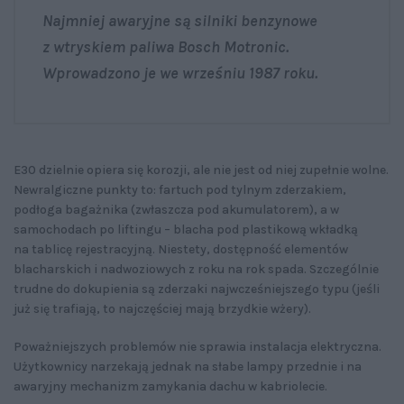
Najmniej awaryjne są silniki benzynowe
z wtryskiem paliwa Bosch Motronic.
Wprowadzono je we wrześniu 1987 roku.
E30 dzielnie opiera się korozji, ale nie jest od niej zupełnie wolne.
Newralgiczne punkty to: fartuch pod tylnym zderzakiem,
podłoga bagażnika (zwłaszcza pod akumulatorem), a w
samochodach po liftingu – blacha pod plastikową wkładką
na tablicę rejestracyjną. Niestety, dostępność elementów
blacharskich i nadwoziowych z roku na rok spada. Szczególnie
trudne do dokupienia są zderzaki najwcześniejszego typu (jeśli
już się trafiają, to najczęściej mają brzydkie wżery).
Poważniejszych problemów nie sprawia instalacja elektryczna.
Użytkownicy narzekają jednak na słabe lampy przednie i na
awaryjny mechanizm zamykania dachu w kabriolecie.