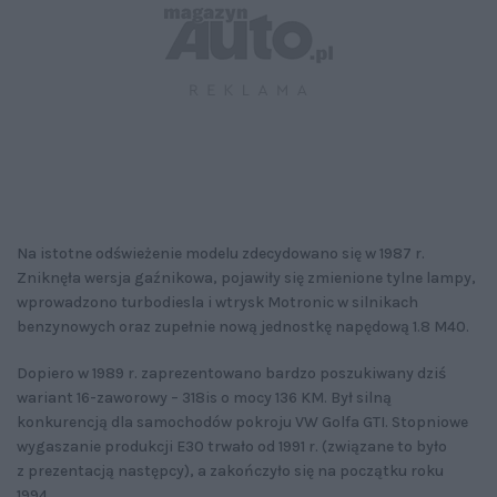
Na istotne odświeżenie modelu zdecydowano się w 1987 r.
Zniknęła wersja gaźnikowa, pojawiły się zmienione tylne lampy,
wprowadzono turbodiesla i wtrysk Motronic w silnikach
benzynowych oraz zupełnie nową jednostkę napędową 1.8 M40.
Dopiero w 1989 r. zaprezentowano bardzo poszukiwany dziś
wariant 16-zaworowy – 318is o mocy 136 KM. Był silną
konkurencją dla samochodów pokroju VW Golfa GTI. Stopniowe
wygaszanie produkcji E30 trwało od 1991 r. (związane to było
z prezentacją następcy), a zakończyło się na początku roku
1994.