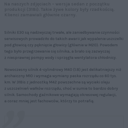
Na naszych zdjęciach – wersja sedan z początku
produkcji (318i). Takie żywe kolory były rzadkością.
Klienci zamawiali głównie czarny.
Silniki E30 są nadzwyczaj trwałe, ale zaniedbywanie czynności
serwisowych prowadziło do takich awarii jak wypalenie uszczelki
pod głowicą czy pęknięcie głowicy (głównie w M20). Powodem
tego było przegrzewanie się silnika, a brało się zazwyczaj
z niesprawnej pompy wody i sprzęgła wentylatora chłodnicy.
Nowoczesny silnik 4-cylindrowy M40 (1.8) jest delikatniejszy niż
archaiczny M10 i wymaga wymiany paska rozrządu co 60 tys.
km. W 318is z jednostką M42 powszechne są wycieki oleju
z uszczelnień wałków rozrządu, choć w sumie to bardzo dobry
silnik. Samochody gaźnikowe wymagają okresowej regulacji,
a coraz mniej jest fachowców, którzy to potrafią.