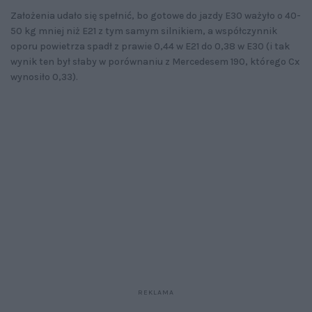
Założenia udało się spełnić, bo gotowe do jazdy E30 ważyło o 40-
50 kg mniej niż E21 z tym samym silnikiem, a współczynnik
oporu powietrza spadł z prawie 0,44 w E21 do 0,38 w E30 (i tak
wynik ten był słaby w porównaniu z Mercedesem 190, którego Cx
wynosiło 0,33).