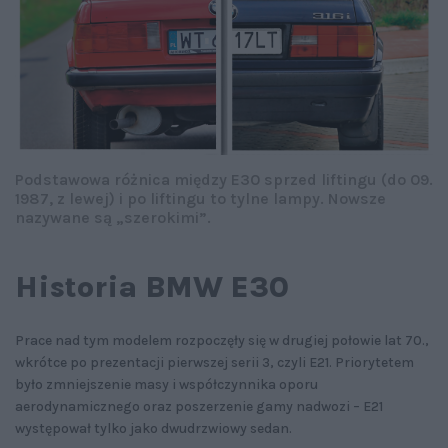
Podstawowa różnica między E30 sprzed liftingu (do 09.
1987, z lewej) i po liftingu to tylne lampy. Nowsze
nazywane są „szerokimi”.
Historia BMW E30
Prace nad tym modelem rozpoczęły się w drugiej połowie lat 70.,
wkrótce po prezentacji pierwszej serii 3, czyli E21. Priorytetem
było zmniejszenie masy i współczynnika oporu
aerodynamicznego oraz poszerzenie gamy nadwozi – E21
występował tylko jako dwudrzwiowy sedan.