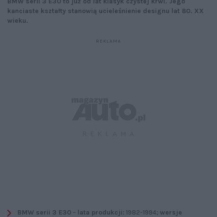
BMW serii 3 E30 to już od lat klasyk czystej krwi. Jego
kanciaste kształty stanowią ucieleśnienie designu lat 80. XX
wieku.
BMW serii 3 E30
–
lata produkcji:
1982-1994;
wersje