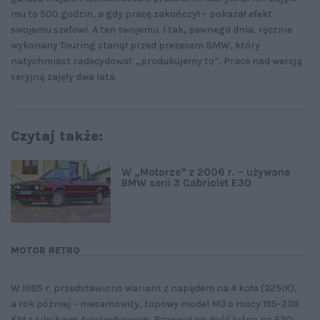
mu to 500 godzin, a gdy pracę zakończył – pokazał efekt
swojemu szefowi. A ten swojemu. I tak, pewnego dnia, ręcznie
wykonany Touring stanął przed prezesem BMW, który
natychmiast zadecydował: „produkujemy to”. Prace nad wersją
seryjną zajęły dwa lata.
Czytaj także:
W „Motorze” z 2006 r. – używane
BMW serii 3 Cabriolet E30
MOTOR RETRO
W 1985 r. przedstawiono wariant z napędem na 4 koła (325iX),
a rok później – niesamowity, topowy model M3 o mocy 195-238
KM z silnikiem 4-cylindrowym. Bazował on dość luźno na E30: