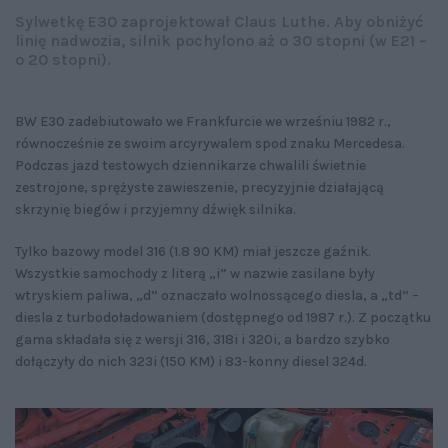
Sylwetkę E30 zaprojektował Claus Luthe. Aby obniżyć
linię nadwozia, silnik pochylono aż o 30 stopni (w E21 –
o 20 stopni).
BW E30 zadebiutowało we Frankfurcie we wrześniu 1982 r.,
równocześnie ze swoim arcyrywalem spod znaku Mercedesa.
Podczas jazd testowych dziennikarze chwalili świetnie
zestrojone, sprężyste zawieszenie, precyzyjnie działającą
skrzynię biegów i przyjemny dźwięk silnika.
Tylko bazowy model 316 (1.8 90 KM) miał jeszcze gaźnik.
Wszystkie samochody z literą „i” w nazwie zasilane były
wtryskiem paliwa, „d” oznaczało wolnossącego diesla, a „td” –
diesla z turbodoładowaniem (dostępnego od 1987 r.). Z początku
gama składała się z wersji 316, 318i i 320i, a bardzo szybko
dołączyły do nich 323i (150 KM) i 83-konny diesel 324d.