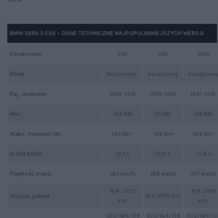
BMW SERII 3 E30 – DANE TECHNICZNE NAJPOPULARNIEJSZYCH WERSJI
Oznaczenie
316i
318i
320i
Silnik
benzynowy
benzynowy
benzynow
Poj. skokowa
1596 cm3
1796 cm3
1991 cm3
Moc
102 KM
113 KM
129 KM
Maks. moment obr.
143 Nm
162 Nm
164 Nm
0-100 km/h
12,1 s
10,2 s
10,6 s
Prędkość maks.
182 km/h
188 km/h
197 km/h
8,6 l/100
9,5 l/100
8,6 l/100 km
Zużycie paliwa
km
km
432/164/138
432/164/138
432/164/13