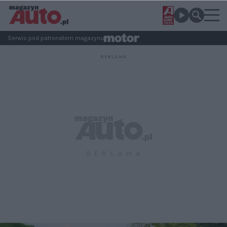
Serwis pod patronatem magazynu