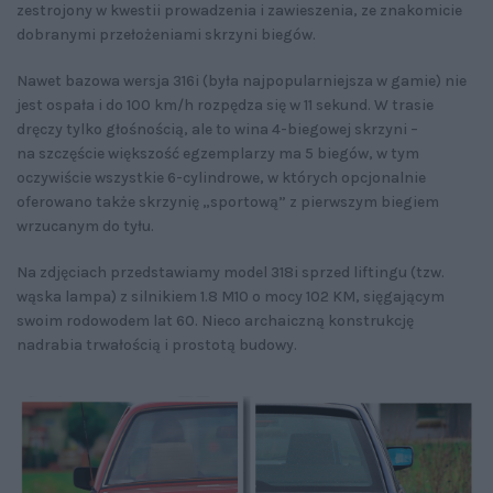
zestrojony w kwestii prowadzenia i zawieszenia, ze znakomicie
dobranymi przełożeniami skrzyni biegów.
Nawet bazowa wersja 316i (była najpopularniejsza w gamie) nie
jest ospała i do 100 km/h rozpędza się w 11 sekund. W trasie
dręczy tylko głośnością, ale to wina 4-biegowej skrzyni –
na szczęście większość egzemplarzy ma 5 biegów, w tym
oczywiście wszystkie 6-cylindrowe, w których opcjonalnie
oferowano także skrzynię „sportową” z pierwszym biegiem
wrzucanym do tyłu.
Na zdjęciach przedstawiamy model 318i sprzed liftingu (tzw.
wąska lampa) z silnikiem 1.8 M10 o mocy 102 KM, sięgającym
swoim rodowodem lat 60. Nieco archaiczną konstrukcję
nadrabia trwałością i prostotą budowy.