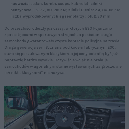
nadwozia:
sedan, kombi, coupe, kabriolet;
silniki
benzynowe:
1.6-2.7, 90-215 KM;
silniki Diesla:
2.4, 86-115 KM;
liczba wyprodukowanych egzemplarzy :
ok. 2,33 mln
Do przeszłości odeszły już czasy, w których E30 kojarzono
z przestępcami w sportowych strojach, a posiadanie tego
samochodu gwarantowało częste kontrole policyjne na trasie.
Druga generacja serii 3, znana pod kodem fabrycznym E30,
stała się poszukiwanym klasykiem. a jej ceny potrafią być już
naprawdę bardzo wysokie. Oczywiście wciąż nie brakuje
samochodów w agonalnym stanie wystawianych za grosze, ale
ich nikt „klasykami” nie nazywa.