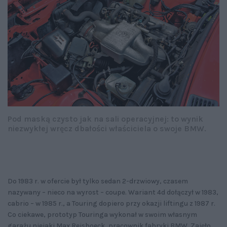
Pod maską czysto jak na sali operacyjnej: to wynik
niezwykłej wręcz dbałości właściciela o swoje BMW.
Do 1983 r. w ofercie był tylko sedan 2-drzwiowy, czasem
nazywany – nieco na wyrost – coupe. Wariant 4d dołączył w 1983,
cabrio – w 1985 r., a Touring dopiero przy okazji liftingu z 1987 r.
Co ciekawe, prototyp Touringa wykonał w swoim własnym
garażu niejaki Max Reisboeck, pracownik fabryki BMW. Zajęło