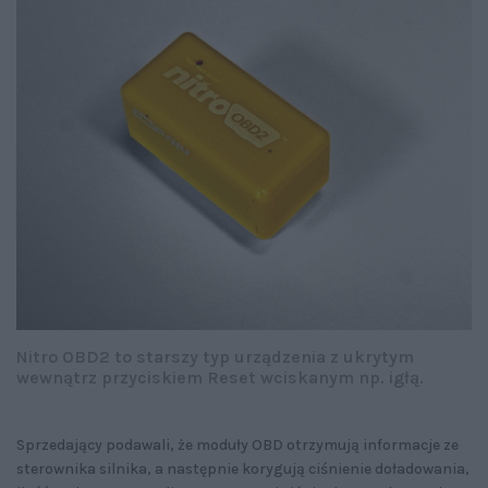
Nitro OBD2 to starszy typ urządzenia z ukrytym
wewnątrz przyciskiem Reset wciskanym np. igłą.
Sprzedający podawali, że moduły OBD otrzymują informacje ze
sterownika silnika, a następnie korygują ciśnienie doładowania,