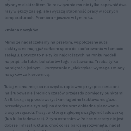
płynnym elektrolitem. To rozwiązanie ma nie tylko zapewnić dwa
razy większy zasięg, ale i wyższą stabilność pracy w różnych
temperaturach. Premiera – jeszcze w tym roku.
Zmiana nawyków
Mimo że nadal czekamy na przełom, współczesne auta
elektryczne mają już całkiem sporo do zaoferowania w temacie
zasięgu. Dotyczy to nie tylko najdroższych na rynku modeli
na prąd, ale także bohaterów tego zestawiania. Trzeba tylko
pamiętać o jednym – korzystanie z „elektryka” wymaga zmiany
nawyków za kierownicą.
Tutaj nie ma miejsca na częste, raptowne przyspieszenia ani
na śrubowanie średnich czasów przejazdu pomiędzy punktami
A i B. Liczą się przede wszystkim łagodne traktowanie gazu,
przewidywanie sytuacji na drodze oraz dokładne planowanie
trasy przejazdu. Trasy, w której najlepiej uwzględnić ładowarkę
(lub kilka ładowarek). Z tym ostatnim w Polsce niestety nie jest
dobrze. Infrastruktura, choć coraz bardziej rozwinięta, nadal