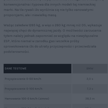
konwencjonalna i typowa dla innych modeli tej niemieckiej
marki. Na tle rywali i3s wyróżnia się nie tylko vanowatymi
proporcjami, ale i niewielką masą.
Ważąc zaledwie 1265 kg, a więc o 260 kg mniej niż DS, wykazuje
najwięcej chęci do dynamicznej jazdy. O możliwości zarzucania
tyłem należy jednak zapomnieć ze względu na niewyłączalne
ESP, które niemal w zarodku gasi wszelkie próby
sprowokowania i3s do utraty przyczepności i przeciwdziała
podsterowności.
DANE TESTOWE
BMW
Przyspieszenie 0-50 km/h
3,0 s
Przyspieszenie 0-100 km/h
7,3 s
Hamowanie 100-0 km/h (zimne)
38,5 m