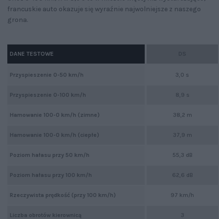
francuskie auto okazuje się wyraźnie najwolniejsze z naszego
grona.
DANE TESTOWE
DS
Przyspieszenie 0-50 km/h
3,0 s
Przyspieszenie 0-100 km/h
8,9 s
Hamowanie 100-0 km/h (zimne)
38,2 m
Hamowanie 100-0 km/h (ciepłe)
37,9 m
Poziom hałasu przy 50 km/h
55,3 dB
Poziom hałasu przy 100 km/h
62,6 dB
Rzeczywista prędkość (przy 100 km/h)
97 km/h
Liczba obrotów kierownicą
3