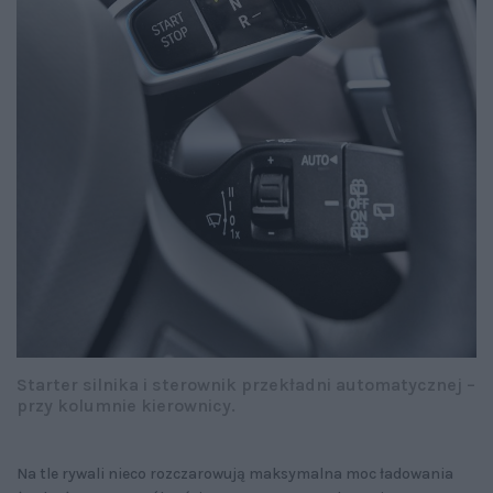
Starter silnika i sterownik przekładni automatycznej –
przy kolumnie kierownicy.
Na tle rywali nieco rozczarowują maksymalna moc ładowania