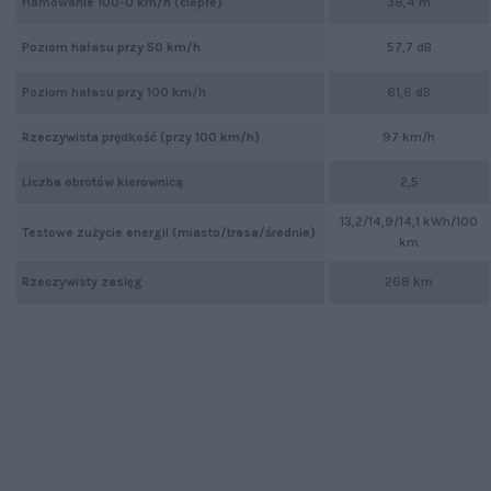
Hamowanie 100-0 km/h (ciepłe)
38,4 m
Poziom hałasu przy 50 km/h
57,7 dB
Poziom hałasu przy 100 km/h
61,6 dB
Rzeczywista prędkość (przy 100 km/h)
97 km/h
Liczba obrotów kierownicą
2,5
13,2/14,9/14,1 kWh/100
Testowe zużycie energii (miasto/trasa/średnie)
km
Rzeczywisty zasięg
268 km