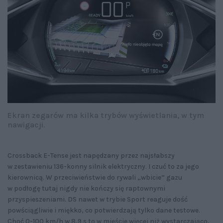
Ekran zegarów ma kilka trybów wyświetlania, w tym
nawigacji.
Crossback E-Tense jest napędzany przez najsłabszy
w zestawieniu 136-konny silnik elektryczny. I czuć to za jego
kierownicą. W przeciwieństwie do rywali „wbicie” gazu
w podłogę tutaj nigdy nie kończy się raptownymi
przyspieszeniami. DS nawet w trybie Sport reaguje dość
powściągliwie i miękko, co potwierdzają tylko dane testowe.
Choć 0-100 km/h w 8,9 s to w mieście więcej niż wystarczająco,