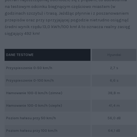
na testowym odcinku biegnącym częściowo miastem (w
godzinach szczytu) i trasą. Jeżdżąc płynnie i z poszanowaniem
przepisów oraz przy sprzyjającej pogodzie nietrudno osiągnąć
średni wynik rzędu 13,0 kWh/100 km! A to oznacza realny zasięg
sięgający 492 km!
DANE TESTOWE
Hyundai
Przyspieszenie 0-50 km/h
2,7 s
Przyspieszenie 0-100 km/h
6,6 s
Hamowanie 100-0 km/h (zimne)
38,8 m
Hamowanie 100-0 km/h (ciepłe)
41,4 m
Poziom hałasu przy 50 km/h
56,0 dB
Poziom hałasu przy 100 km/h
64,1 dB