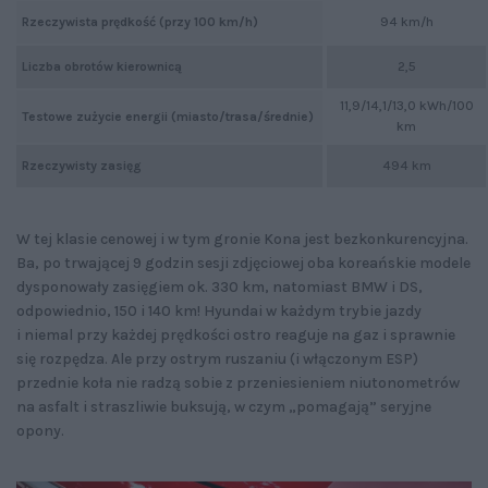
Rzeczywista prędkość (przy 100 km/h)
94 km/h
Liczba obrotów kierownicą
2,5
11,9/14,1/13,0 kWh/100
Testowe zużycie energii (miasto/trasa/średnie)
km
Rzeczywisty zasięg
494 km
W tej klasie cenowej i w tym gronie Kona jest bezkonkurencyjna.
Ba, po trwającej 9 godzin sesji zdjęciowej oba koreańskie modele
dysponowały zasięgiem ok. 330 km, natomiast BMW i DS,
odpowiednio, 150 i 140 km! Hyundai w każdym trybie jazdy
i niemal przy każdej prędkości ostro reaguje na gaz i sprawnie
się rozpędza. Ale przy ostrym ruszaniu (i włączonym ESP)
przednie koła nie radzą sobie z przeniesieniem niutonometrów
na asfalt i straszliwie buksują, w czym „pomagają” seryjne
opony.