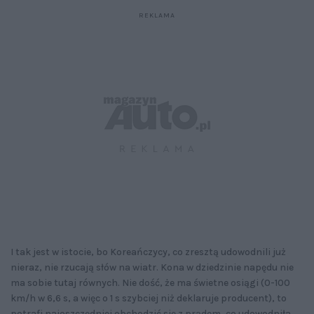
I tak jest w istocie, bo Koreańczycy, co zresztą udowodnili już
nieraz, nie rzucają słów na wiatr. Kona w dziedzinie napędu nie
ma sobie tutaj równych. Nie dość, że ma świetne osiągi (0-100
km/h w 6,6 s, a więc o 1 s szybciej niż deklaruje producent), to
potrafi najoszczędniej obchodzić się z prądem, co udowodniła