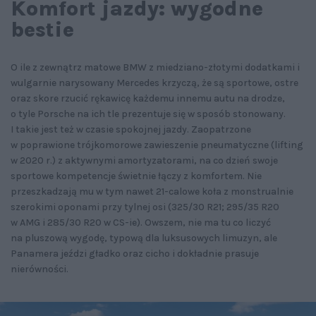
Komfort jazdy: wygodne
bestie
O ile z zewnątrz matowe BMW z miedziano-złotymi dodatkami i
wulgarnie narysowany Mercedes krzyczą, że są sportowe, ostre
oraz skore rzucić rękawicę każdemu innemu autu na drodze,
o tyle Porsche na ich tle prezentuje się w sposób stonowany.
I takie jest też w czasie spokojnej jazdy. Zaopatrzone
w poprawione trójkomorowe zawieszenie pneumatyczne (lifting
w 2020 r.) z aktywnymi amortyzatorami, na co dzień swoje
sportowe kompetencje świetnie łączy z komfortem. Nie
przeszkadzają mu w tym nawet 21-calowe koła z monstrualnie
szerokimi oponami przy tylnej osi (325/30 R21; 295/35 R20
w AMG i 285/30 R20 w CS-ie). Owszem, nie ma tu co liczyć
na pluszową wygodę, typową dla luksusowych limuzyn, ale
Panamera jeździ gładko oraz cicho i dokładnie prasuje
nierówności.