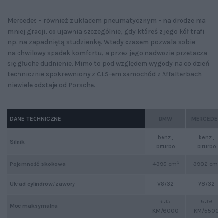
Mercedes – również z układem pneumatycznym – na drodze ma
mniej gracji, co ujawnia szczególnie, gdy któreś z jego kół trafi
np. na zapadniętą studzienkę. Wtedy czasem pozwala sobie
na chwilowy spadek komfortu, a przez jego nadwozie przetacza
się głuche dudnienie. Mimo to pod względem wygody na co dzień
technicznie spokrewniony z CLS-em samochód z Affalterbach
niewiele odstaje od Porsche.
DANE TECHNICZNE
BMW
MERCEDE
benz.,
benz.,
Silnik
biturbo
biturbo
3
Pojemność skokowa
4395 cm
3982 cm
Układ cylindrów/zawory
V8/32
V8/32
635
639
Moc maksymalna
KM/6000
KM/550