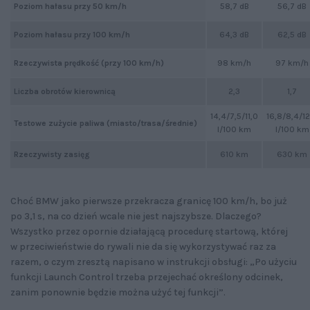
Poziom hałasu przy 50 km/h
58,7 dB
56,7 dB
Poziom hałasu przy 100 km/h
64,3 dB
62,5 dB
Rzeczywista prędkość (przy 100 km/h)
98 km/h
97 km/h
Liczba obrotów kierownicą
2,3
1,7
14,4/7,5/11,0
16,8/8,4/12
Testowe zużycie paliwa (miasto/trasa/średnie)
l/100 km
l/100 km
Rzeczywisty zasięg
610 km
630 km
Choć BMW jako pierwsze przekracza granicę 100 km/h, bo już
po 3,1 s, na co dzień wcale nie jest najszybsze. Dlaczego?
Wszystko przez opornie działającą procedurę startową, której
w przeciwieństwie do rywali nie da się wykorzystywać raz za
razem, o czym zresztą napisano w instrukcji obsługi: „Po użyciu
funkcji Launch Control trzeba przejechać określony odcinek,
zanim ponownie będzie można użyć tej funkcji”.