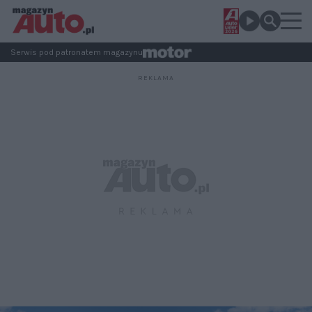
Serwis pod patronatem magazynu