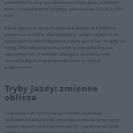
powiecie na to, że przy traktowaniu pedału gazu „piórkiem”
BMW i Porsche średnio zużywają, odpowiednio, 11,0 i 10,8 l/100
km?
Nawet najwyższy wynik Mercedesa w postaci 12,6 l/100 km
prezentuje się nieźle, choć zważywszy na fakt, że jego silnik
wyposażono w układ odłączania połowy cylindrów – mógłby być
niższy. AMG należy się minus także za niewielkie drgania
wywołane przez „V-ósemkę” pracującą na postoju oraz
szarpania jego 9-biegowego automatu na niskich
przełożeniach.
Tryby jazdy: zmienne
oblicza
Za potulną naturę testowanych modeli odpowiada
rozbudowana elektronika, zmieniająca interakcje pomiędzy
najważniejszymi podzespołami. Każdy z rywali ma nie tylko
zdefiniowane ustawienia fabryczne, ale i daje możliwość