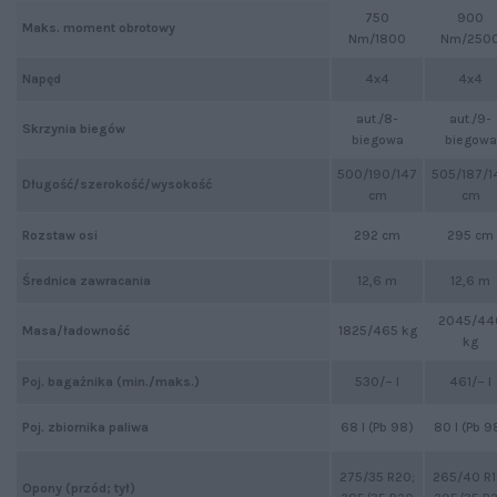
750
900
Maks. moment obrotowy
Nm/1800
Nm/250
Napęd
4x4
4x4
aut./8-
aut./9-
Skrzynia biegów
biegowa
biegowa
500/190/147
505/187/1
Długość/szerokość/wysokość
cm
cm
Rozstaw osi
292 cm
295 cm
Średnica zawracania
12,6 m
12,6 m
2045/44
1825/465 kg
Masa/ładowność
kg
Poj. bagażnika (min./maks.)
530/– l
461/– l
Poj. zbiornika paliwa
68 l (Pb 98)
80 l (Pb 9
275/35 R20;
265/40 R1
Opony (przód; tył)