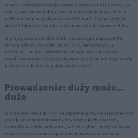
W AMG i Porsche można jej używać praktycznie bez przerwy, co
obaj rywale udowodnili w czasie pomiarów polegających m.in.
na 10-krotnym rozpędzaniu ich do 100 km/h. Najlepszy wynik
auta z Affalterbach to 3,2 s, natomiast z Zuffenhausen – 3,3 s.
W przyspieszeniu do 200 km/h różnice są już większe. BMW
do tej prędkości dochodzi już po 10,4 s, Mercedes po 11,1,
a Porsche – po 11,4 s. Niezależnie od tego, kto jest szybszy,
współczesne superlimuzyny udowadniają, że na prostej potrafią
praktycznie deptać po piętach superautom.
Prowadzenie: duży może...
dużo
W przeciwieństwie do nich nie zapewniają równie bezpośrednich
reakcji, ani nieprzefiltrowanych wrażeń z jazdy. Owszem,
na drodze wszystko odbywa się w nich szybko i energicznie, ale
obce im jest to znane z supersamochodów uczucie niemal