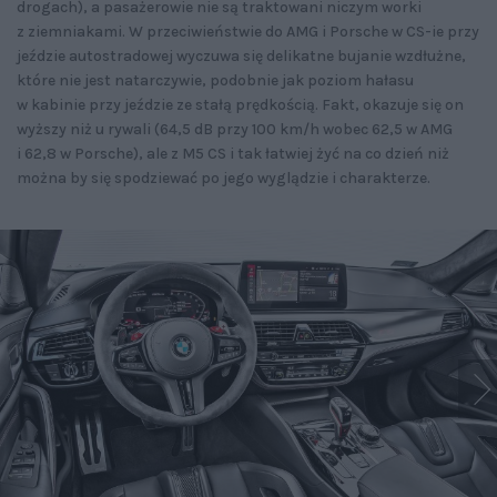
drogach), a pasażerowie nie są traktowani niczym worki
z ziemniakami. W przeciwieństwie do AMG i Porsche w CS-ie przy
jeździe autostradowej wyczuwa się delikatne bujanie wzdłużne,
które nie jest natarczywie, podobnie jak poziom hałasu
w kabinie przy jeździe ze stałą prędkością. Fakt, okazuje się on
wyższy niż u rywali (64,5 dB przy 100 km/h wobec 62,5 w AMG
i 62,8 w Porsche), ale z M5 CS i tak łatwiej żyć na co dzień niż
można by się spodziewać po jego wyglądzie i charakterze.