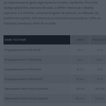
po odpuszczeniu gazu agresywnie strzela z wydechu. Porsche
wydaje głębokie, basowe dźwięki, a BMW miesza je z dawką
sopranu. Co istotne, zmianie biegów na wyższe, co odbywa się
piekielnie szybko, nie towarzyszy brutalne szarpnięcie, tylko co
najwyżej spokojny skok do przodu.
DANE TESTOWE
BMW
MERCEDE
Przyspieszenie 0-60 km/h
1,7 s
1,7 s
Przyspieszenie 0-100 km/h
3,1 s
3,2 s
Przyspieszenie 0-150 km/h
6,7 s
7,1 s
Przyspieszenie 0-200 km/h
10,4 s
11,1 s
Hamowanie 100-0 km/h (zimne)
31,0 m
32,0 m
Hamowanie 100-0 km/h (ciepłe)
32,0 m
34,0 m