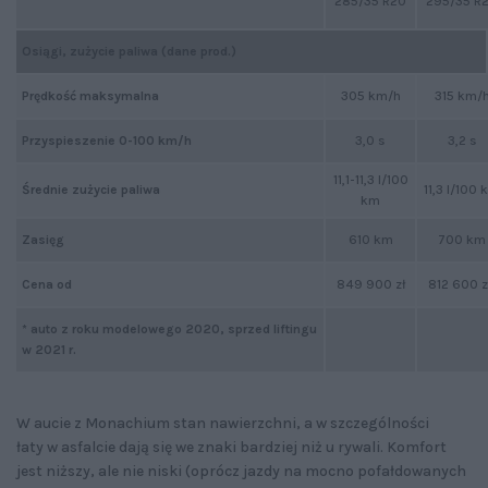
285/35 R20
295/35 R
Osiągi, zużycie paliwa (dane prod.)
Prędkość maksymalna
305 km/h
315 km/
Przyspieszenie 0-100 km/h
3,0 s
3,2 s
11,1-11,3 l/100
11,3 l/100
Średnie zużycie paliwa
km
Zasięg
610 km
700 km
Cena od
849 900 zł
812 600 z
* auto z roku modelowego 2020, sprzed liftingu
w 2021 r.
W aucie z Monachium stan nawierzchni, a w szczególności
łaty w asfalcie dają się we znaki bardziej niż u rywali. Komfort
jest niższy, ale nie niski (oprócz jazdy na mocno pofałdowanych