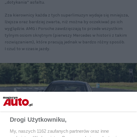
„dotykania” asfaltu.
Zza kierownicy każda z tych superlimuzyn wydaje się mniejsza,
lżejsza oraz bardziej zwarta, niż można by oczekiwać po ich
wyglądzie. AMG i Porsche zawdzięczają to przede wszystkim
tylnym osiom skrętnym (pierwszy Mercedes w historii z takim
rozwiązaniem), które pracują jednak w bardzo różny sposób.
I czuć to w czasie jazdy.
Drogi Użytkowniku,
My, naszych 1162 zaufanych partnerów oraz inne