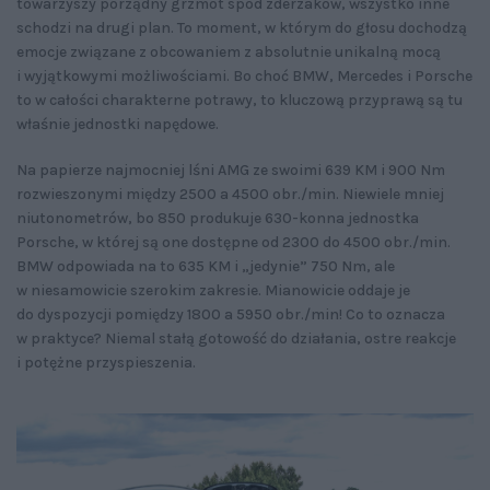
towarzyszy porządny grzmot spod zderzaków, wszystko inne
schodzi na drugi plan. To moment, w którym do głosu dochodzą
emocje związane z obcowaniem z absolutnie unikalną mocą
i wyjątkowymi możliwościami. Bo choć BMW, Mercedes i Porsche
to w całości charakterne potrawy, to kluczową przyprawą są tu
właśnie jednostki napędowe.
Na papierze najmocniej lśni AMG ze swoimi 639 KM i 900 Nm
rozwieszonymi między 2500 a 4500 obr./min. Niewiele mniej
niutonometrów, bo 850 produkuje 630-konna jednostka
Porsche, w której są one dostępne od 2300 do 4500 obr./min.
BMW odpowiada na to 635 KM i „jedynie” 750 Nm, ale
w niesamowicie szerokim zakresie. Mianowicie oddaje je
do dyspozycji pomiędzy 1800 a 5950 obr./min! Co to oznacza
w praktyce? Niemal stałą gotowość do działania, ostre reakcje
i potężne przyspieszenia.