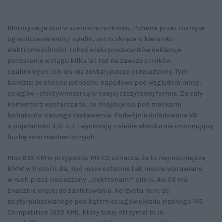
Motoryzacja stoi w szerokim rozkroku. Pchana przez rosnące
ograniczenia emisji spalin, ostro skręca w kierunku
elektromobilności. I choć wielu producentów deklaruje
porzucenie w ciągu kilku lat raz na zawsze silników
spalinowych, ich los nie został jeszcze przesądzony. Tym
bardziej że obecne jednostki napędowe pod względem mocy,
osiągów i efektywności są w swojej szczytowej formie. Za cały
komentarz wystarcza to, co znajduje się pod maskami
bohaterów naszego zestawienia. Podwójnie doładowane V8
o pojemności 4,0-4,4 l wyciskają z siebie absolutnie imponującą
liczbę koni mechanicznych.
Moc 635 KM w przypadku M5 CS oznacza, że to najmocniejsze
BMW w historii. Ba, być może ostatnie tak mocne wprawiane
w ruch przez nieskażony „elektronami” silnik. Ale CS ma
znacznie więcej do zaoferowania. Korzysta m.in. ze
zoptymalizowanego pod kątem osiągów układu jezdnego M5
Competition (625 KM), który tutaj otrzymał m.in.