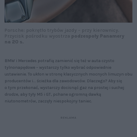
Porsche: p
okrętło trybów jazdy – przy kierownicy.
Przycisk pośrodku wyostrza
podzespoły Panamery
na 20 s.
BMW i Mercedes potrafią zamienić się też w auta czysto
tylnonapędowe – wystarczy tylko wybrać odpowiednie
ustawienie. To ukłon w stronę klasycznych mocnych limuzyn obu
producentów i... ścieżka dla zawodowców. Dlaczego? Aby się
o tym przekonać, wystarczy docisnąć gaz na prostej i suchej
drodze, aby tyły M5 i GT, pchane ogromną dawką
niutonometrów, zaczęły niespokojny taniec.