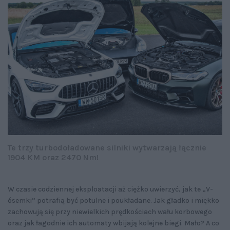
Te trzy turbodoładowane silniki wytwarzają łącznie
1904 KM oraz 2470 Nm!
W czasie codziennej eksploatacji aż ciężko uwierzyć, jak te „V-
ósemki” potrafią być potulne i poukładane. Jak gładko i miękko
zachowują się przy niewielkich prędkościach wału korbowego
oraz jak łagodnie ich automaty wbijają kolejne biegi. Mało? A co