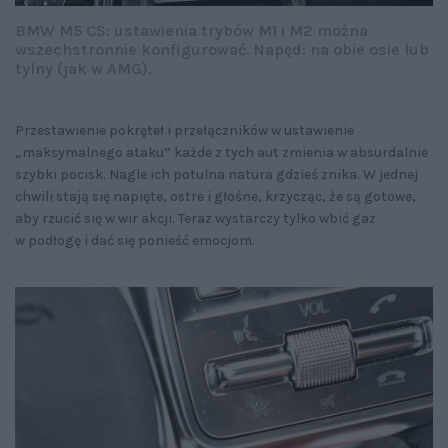
BMW M5 CS: ustawienia trybów M1 i M2 można
wszechstronnie konfigurować. Napęd: na obie osie lub
tylny (jak w AMG).
Przestawienie pokręteł i przełączników w ustawienie
„maksymalnego ataku” każde z tych aut zmienia w absurdalnie
szybki pocisk. Nagle ich potulna natura gdzieś znika. W jednej
chwili stają się napięte, ostre i głośne, krzycząc, że są gotowe,
aby rzucić się w wir akcji. Teraz wystarczy tylko wbić gaz
w podłogę i dać się ponieść emocjom.