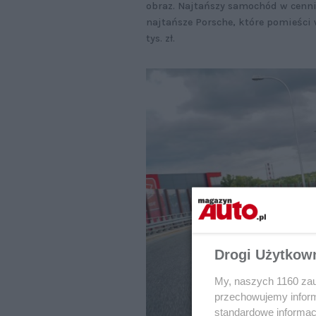
obraz. Najtańszy samochód w cennik
najtańsze Porsche, które pomieści 
tys. zł.
Drogi Użytkow
My, naszych 1160 zau
przechowujemy informa
standardowe informac