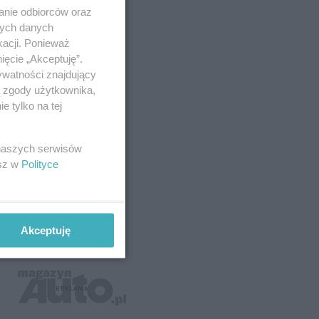
anie odbiorców oraz
nych danych
kacji. Ponieważ
ięcie „Akceptuję”.
ywatności znajdujący
ą zgody użytkownika,
 tylko na tej
 naszych serwisów
esz w
Polityce
Akceptuję