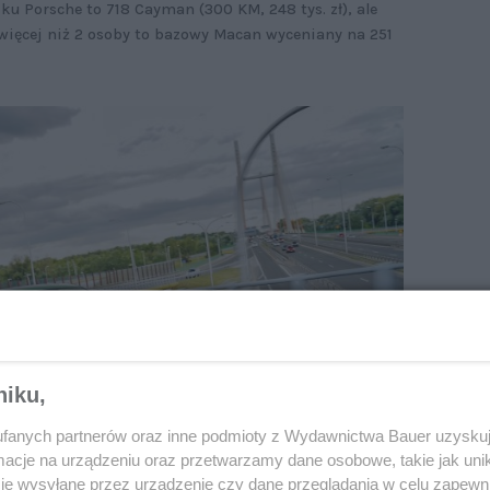
u Porsche to 718 Cayman (300 KM, 248 tys. zł), ale
więcej niż 2 osoby to bazowy Macan wyceniany na 251
niku,
fanych partnerów oraz inne podmioty z Wydawnictwa Bauer uzyskuj
cje na urządzeniu oraz przetwarzamy dane osobowe, takie jak unika
je wysyłane przez urządzenie czy dane przeglądania w celu zapewn