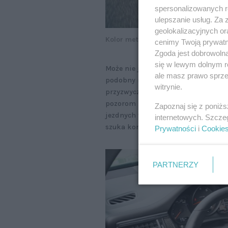
spersonalizowanych re
ulepszanie usług. Za
geolokalizacyjnych or
Kolor metaliczny „Mamba Green” to
cenimy Twoją prywatno
Zgoda jest dobrowoln
się w lewym dolnym r
Może nie jest to okazja, ale rywal
ale masz prawo sprzec
podobny rachunek. Do tego, że Porsch
witrynie.
przyzwyczaili, podobnie jak do do
pozorom robi to bardzo dobrze. Po 
Zapoznaj się z poniż
jezdnych w swojej klasie. Bez wzglę
internetowych. Szcze
szuka komfortu i wygody – to wszy
Prywatności
i
Cookie
PARTNERZY