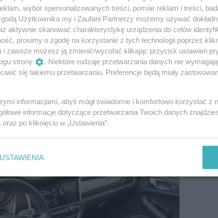
klam, wybór spersonalizowanych treści, pomiar reklam i treści, bad
 zgodą Użytkownika my i Zaufani Partnerzy możemy używać dokład
az aktywnie skanować charakterystykę urządzenia do celów identyfi
 wydatek 4257 zł.
ść, prosimy o zgodę na korzystanie z tych technologii poprzez klikn
a i zawsze możesz ją zmienić/wycofać klikając przycisk ustawień pr
ogu strony
. Niektóre rodzaje przetwarzania danych nie wymagaj
e za swoje porównywalne propozycje wystawiają
iwić się takiemu przetwarzaniu. Preferencje będą miały zastosowanie
e to już nie tylko „911”, ale też SUV-y wszyscy się już
wnsizingu. Bazowy Macan łączy te dwa trendy i wbrew
pierwsze, to ciągle SUV o najlepszych właściwościach
szymi informacjami, abyś mógł świadomie i komfortowo korzystać z
du na to, czy ktoś chce jeździć bardzo szybko, czy też
gółowe informacje dotyczące przetwarzania Twoich danych znajdzi
stko znajdzie w Macanie.
s
oraz po kliknięciu w „Ustawienia”.
USTAWIENIA