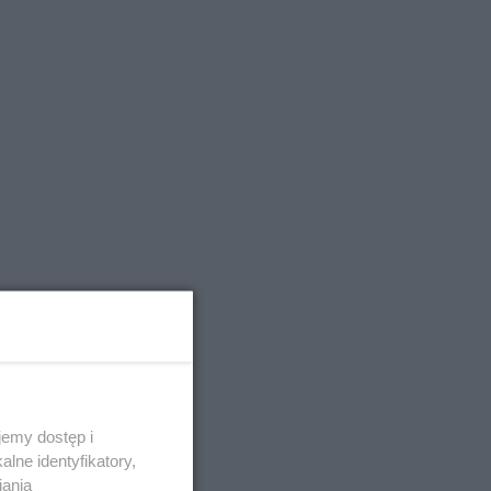
emy dostęp i
lne identyfikatory,
iania