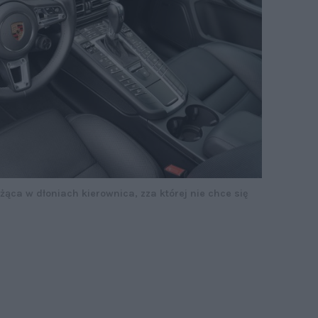
żąca w dłoniach kierownica, zza której nie chce się