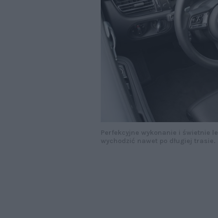
Perfekcyjne wykonanie i świetnie le
wychodzić nawet po długiej trasie.