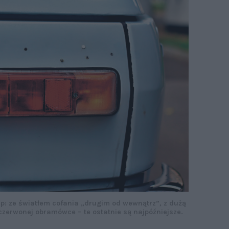
mp: ze światłem cofania „drugim od wewnątrz”, z dużą
w czerwonej obramówce – te ostatnie są najpóźniejsze.