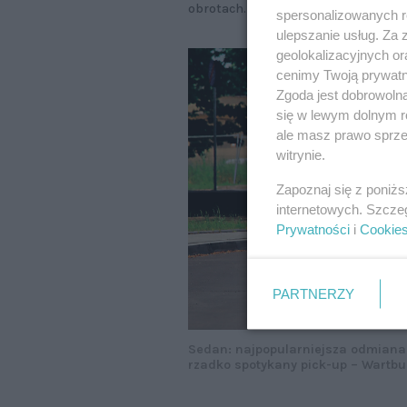
obrotach. Ale są niemiłosiernie głoś
spersonalizowanych re
ulepszanie usług. Za
geolokalizacyjnych or
cenimy Twoją prywatno
Zgoda jest dobrowoln
się w lewym dolnym r
ale masz prawo sprzec
witrynie.
Zapoznaj się z poniż
internetowych. Szcze
Prywatności
i
Cookie
PARTNERZY
Sedan: najpopularniejsza odmiana. 
rzadko spotykany pick-up – Wartbu