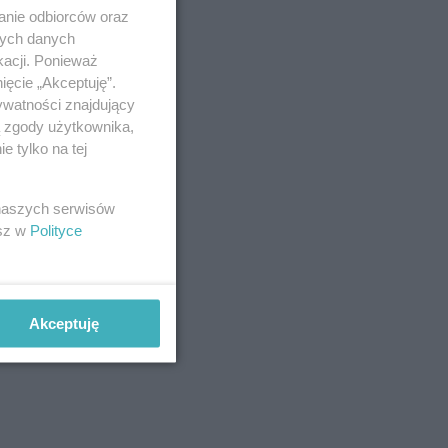
anie odbiorców oraz
nych danych
kacji. Ponieważ
ięcie „Akceptuję”.
ywatności znajdujący
ą zgody użytkownika,
 tylko na tej
 naszych serwisów
esz w
Polityce
Akceptuję