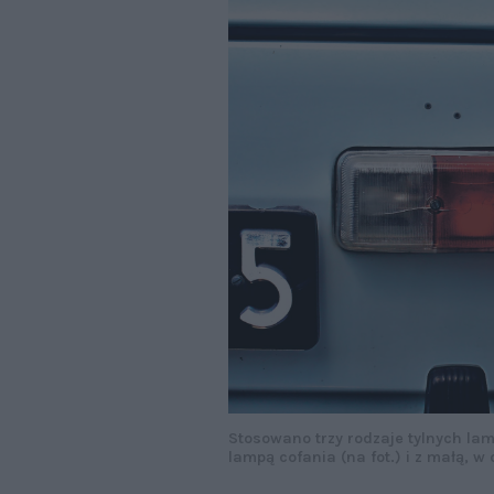
Stosowano trzy rodzaje tylnych la
lampą cofania (na fot.) i z małą, 