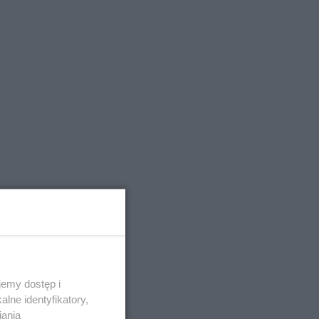
emy dostęp i
lne identyfikatory,
iania