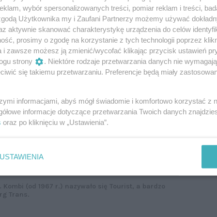
ne.
klam, wybór spersonalizowanych treści, pomiar reklam i treści, bad
 zgodą Użytkownika my i Zaufani Partnerzy możemy używać dokład
az aktywnie skanować charakterystykę urządzenia do celów identyfi
ść, prosimy o zgodę na korzystanie z tych technologii poprzez klikn
a i zawsze możesz ją zmienić/wycofać klikając przycisk ustawień pr
ogu strony
. Niektóre rodzaje przetwarzania danych nie wymagaj
iwić się takiemu przetwarzaniu. Preferencje będą miały zastosowanie
szymi informacjami, abyś mógł świadomie i komfortowo korzystać z
gółowe informacje dotyczące przetwarzania Twoich danych znajdzi
s
oraz po kliknięciu w „Ustawienia”.
USTAWIENIA
Kombi (od 1967 r.) nazywało się Tourist, a bardzo
rg Trans.