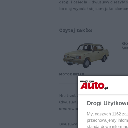
drogi i osiedla – dwusuwy cieszyły
bo olej wypalał się sam jako eleme
Czytaj także:
Go
Wa
MOTOR RETRO
Nie trzeba było regulować zaworów,
(dwusuw potrzebuje, żeby po uruch
Drogi Użytkow
smarowanie).
My, naszych 1162 zau
przechowujemy informa
Dwusuwy mają duży moment obrotow
standardowe informac