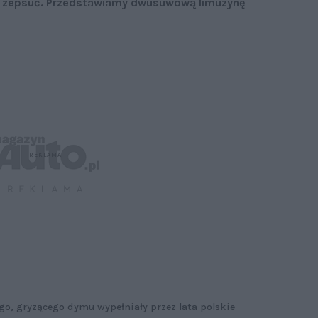
o zepsuć. Przedstawiamy dwusuwową limuzynę
go, gryzącego dymu wypełniały przez lata polskie