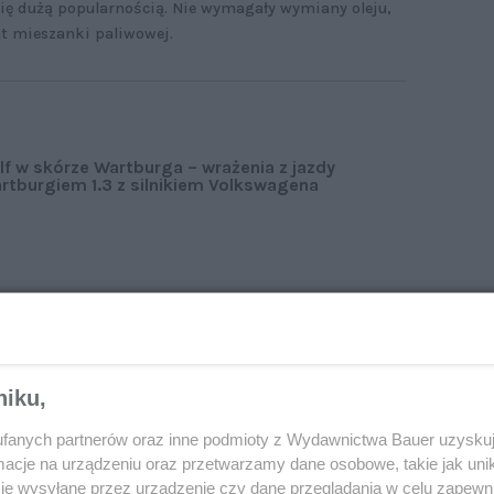
 się dużą popularnością. Nie wymagały wymiany oleju,
nt mieszanki paliwowej.
lf w skórze Wartburga – wrażenia z jazdy
rtburgiem 1.3 z silnikiem Volkswagena
 wymieniać rozrządu i dbać o rozgrzewanie silnika
omieniu od razu wciskać gaz do końca – to polepsza
niku,
fanych partnerów oraz inne podmioty z Wydawnictwa Bauer uzyskuj
cje na urządzeniu oraz przetwarzamy dane osobowe, takie jak unika
y i łatwo osiągają znaczną moc przy wysokich
je wysyłane przez urządzenie czy dane przeglądania w celu zapewn