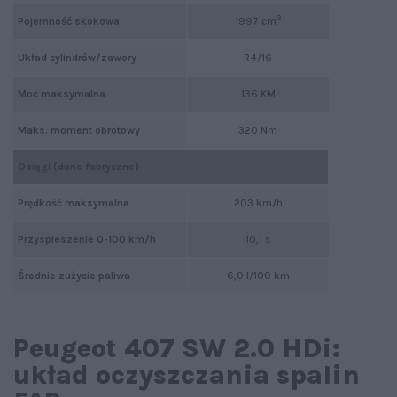
3
Pojemność skokowa
1997 cm
Układ cylindrów/zawory
R4/16
Moc maksymalna
136 KM
Maks. moment obrotowy
320 Nm
Osiągi (dane fabryczne)
Prędkość maksymalna
203 km/h
Przyspieszenie 0-100 km/h
10,1 s
Średnie zużycie paliwa
6,0 l/100 km
Peugeot 407 SW 2.0 HDi:
układ oczyszczania spalin