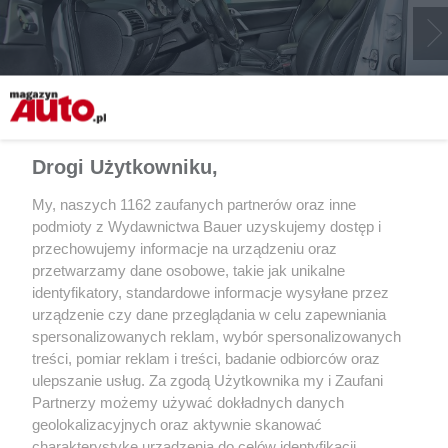
Drogi Użytkowniku,
My, naszych 1162 zaufanych partnerów oraz inne
Fotele są wygodne, ale brak im podparcia lędźwiowego. Trwała
podmioty z Wydawnictwa Bauer uzyskujemy dostęp i
skórzana tapicerka.
przechowujemy informacje na urządzeniu oraz
przetwarzamy dane osobowe, takie jak unikalne
identyfikatory, standardowe informacje wysyłane przez
urządzenie czy dane przeglądania w celu zapewniania
spersonalizowanych reklam, wybór spersonalizowanych
treści, pomiar reklam i treści, badanie odbiorców oraz
ulepszanie usług. Za zgodą Użytkownika my i Zaufani
Udostępnij
Partnerzy możemy używać dokładnych danych
geolokalizacyjnych oraz aktywnie skanować
charakterystykę urządzenia do celów identyfikacji.