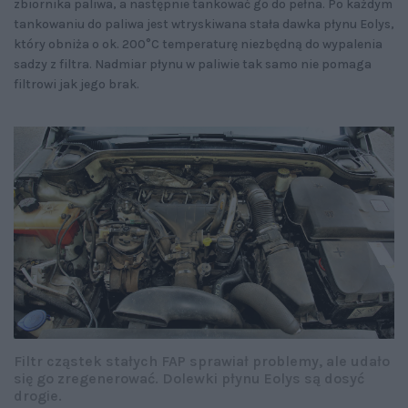
zbiornika paliwa, a następnie tankować go do pełna. Po każdym
tankowaniu do paliwa jest wtryskiwana stała dawka płynu Eolys,
który obniża o ok. 200°C temperaturę niezbędną do wypalenia
sadzy z filtra. Nadmiar płynu w paliwie tak samo nie pomaga
filtrowi jak jego brak.
Filtr cząstek stałych FAP sprawiał problemy, ale udało
się go zregenerować. Dolewki płynu Eolys są dosyć
drogie.