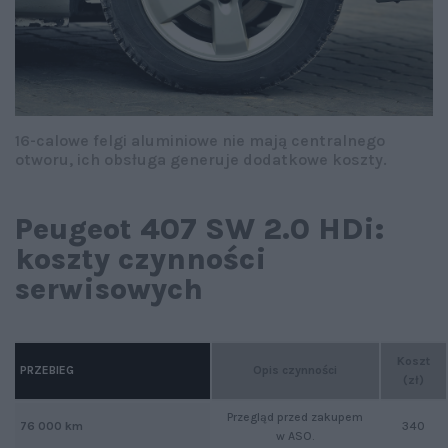
16-calowe felgi aluminiowe nie mają centralnego
otworu, ich obsługa generuje dodatkowe koszty.
Peugeot 407 SW 2.0 HDi:
koszty czynności
serwisowych
Koszt
Opis czynności
PRZEBIEG
(zł)
Przegląd przed zakupem
340
76 000 km
w ASO.