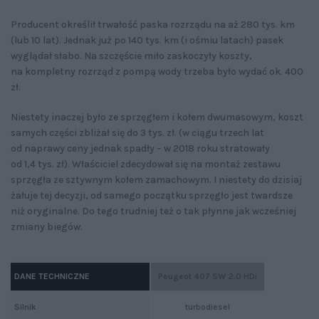
Producent określił trwałość paska rozrządu na aż 280 tys. km
(lub 10 lat). Jednak już po 140 tys. km (i ośmiu latach) pasek
wyglądał słabo. Na szczęście miło zaskoczyły koszty,
na kompletny rozrząd z pompą wody trzeba było wydać ok. 400
zł.
Niestety inaczej było ze sprzęgłem i kołem dwumasowym, koszt
samych części zbliżał się do 3 tys. zł. (w ciągu trzech lat
od naprawy ceny jednak spadły – w 2018 roku stratowały
od 1,4 tys. zł). Właściciel zdecydował się na montaż zestawu
sprzęgła ze sztywnym kołem zamachowym. I niestety do dzisiaj
żałuje tej decyzji, od samego początku sprzęgło jest twardsze
niż oryginalne. Do tego trudniej też o tak płynne jak wcześniej
zmiany biegów.
DANE TECHNICZNE
Peugeot 407 SW 2.0 HDi
Silnik
turbodiesel