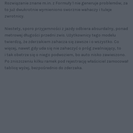
Rozwiązanie znane m.in. z Formuły 1 nie generuje problemów, za
to już dwukrotnie wymieniono sworznie wahaczy i tuleje
zwrotnicy.
Niestety, sporo przyjemności z jazdy odbiera absurdalny, ponad
metrowej długości przedni zwis. Użytkownicy tego modelu
twierdzą, że zderzakiem zahacza się zawsze i o wszystko. Co
więcej, nawet gdy uda się nie zahaczyć o próg zwalniający, to
i tak obetrze się o niego podwoziem, bo auto nisko zawieszono.
Po zniszczeniu kilku ramek pod rejestrację właściciel zamocował
tablicę wyżej, bezpośrednio do zderzaka.