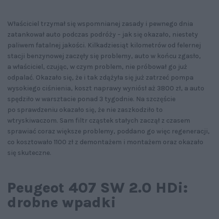
Właściciel trzymał się wspomnianej zasady i pewnego dnia
zatankował auto podczas podróży – jak się okazało, niestety
paliwem fatalnej jakości. Kilkadziesiąt kilometrów od felernej
stacji benzynowej zaczęły się problemy, auto w końcu zgasło,
a właściciel, czując, w czym problem, nie próbował go już
odpalać. Okazało się, że i tak zdążyła się już zatrzeć pompa
wysokiego ciśnienia, koszt naprawy wyniósł aż 3800 zł, a auto
spędziło w warsztacie ponad 3 tygodnie. Na szczęście
po sprawdzeniu okazało się, że nie zaszkodziło to
wtryskiwaczom. Sam filtr cząstek stałych zaczął z czasem
sprawiać coraz większe problemy, poddano go więc regeneracji,
co kosztowało 1100 zł z demontażem i montażem oraz okazało
się skuteczne.
Peugeot 407 SW 2.0 HDi:
drobne wpadki