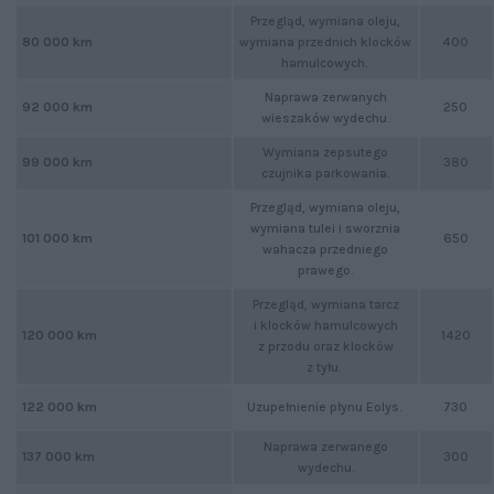
Przegląd, wymiana oleju,
80 000 km
wymiana przednich klocków
400
hamulcowych.
Naprawa zerwanych
250
92 000 km
wieszaków wydechu.
Wymiana zepsutego
380
99 000 km
czujnika parkowania.
Przegląd, wymiana oleju,
wymiana tulei i sworznia
650
101 000 km
wahacza przedniego
prawego.
Przegląd, wymiana tarcz
i klocków hamulcowych
1420
120 000 km
z przodu oraz klocków
z tyłu.
122 000 km
Uzupełnienie płynu Eolys.
730
Naprawa zerwanego
300
137 000 km
wydechu.