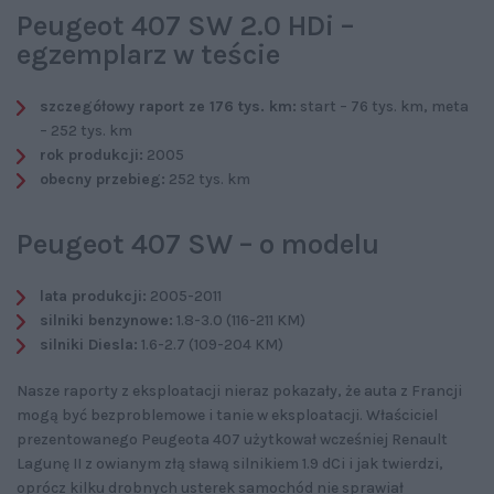
Peugeot 407 SW 2.0 HDi –
egzemplarz w teście
szczegółowy raport ze 176 tys. km:
start – 76 tys. km, meta
– 252 tys. km
rok produkcji:
2005
obecny przebieg:
252 tys. km
Peugeot 407 SW – o modelu
lata produkcji:
2005-2011
silniki benzynowe:
1.8-3.0 (116-211 KM)
silniki Diesla:
1.6-2.7 (109-204 KM)
Nasze raporty z eksploatacji nieraz pokazały, że auta z Francji
mogą być bezproblemowe i tanie w eksploatacji. Właściciel
prezentowanego Peugeota 407 użytkował wcześniej Renault
Lagunę II z owianym złą sławą silnikiem 1.9 dCi i jak twierdzi,
oprócz kilku drobnych usterek samochód nie sprawiał