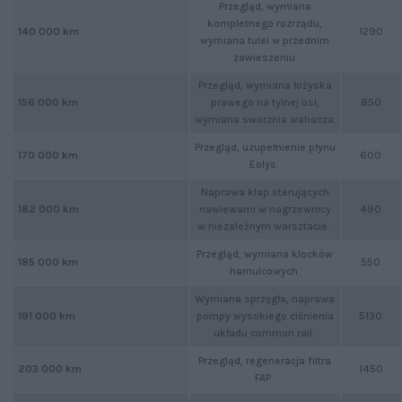
Przegląd, wymiana
kompletnego rozrządu,
1290
140 000 km
wymiana tulei w przednim
zawieszeniu.
Przegląd, wymiana łożyska
156 000 km
prawego na tylnej osi,
850
wymiana sworznia wahacza.
Przegląd, uzupełnienie płynu
600
170 000 km
Eolys.
Naprawa klap sterujących
182 000 km
nawiewami w nagrzewnicy
490
w niezależnym warsztacie.
Przegląd, wymiana klocków
550
185 000 km
hamulcowych.
Wymiana sprzęgła, naprawa
191 000 km
pompy wysokiego ciśnienia
5130
układu common rail.
Przegląd, regeneracja filtra
1450
203 000 km
FAP.