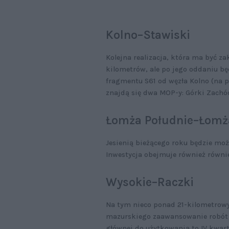
Kolno–Stawiski
Kolejna realizacja, która ma być za
kilometrów, ale po jego oddaniu b
fragmentu S61 od węzła Kolno (na 
znajdą się dwa MOP-y: Górki Zachó
Łomża Południe–Łomż
Jesienią bieżącego roku będzie moż
Inwestycja obejmuje również równie
Wysokie–Raczki
Na tym nieco ponad 21-kilometrow
mazurskiego zaawansowanie robót 
głównej do użytkowania to IV kwarta