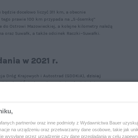
u będzie docelowo liczyć 311 km, a obecnie
 Z tego prawie 100 km przypada na „S-ósemkę”
do Ostrowi Mazowieckiej, a kolejne kilometry należą
na oraz Suwałk, a także odcinek Raczki–Suwałki.
dania w 2021 r.
cja Dróg Krajowych i Autostrad (GDDKiA),
dzisiaj
odcinek od Śniadowa do węzła Łomża Południe
znic). Liczy on 17 km i ma po dwa pasy w każdą stronę.
ementowego ma zmniejszać powstawanie kolein, co
rzemieszcza się dużo ciężarówek, ma niebagatelne
niku,
dowano węzeł Śniadowo na połączeniu dróg S61 i 677
nych (MOP): Chomentowo Zachód i Chomentowo
fanych partnerów oraz inne podmioty z Wydawnictwa Bauer uzyskuj
cje na urządzeniu oraz przetwarzamy dane osobowe, takie jak unika
je wysyłane przez urządzenie czy dane przeglądania w celu zapewn