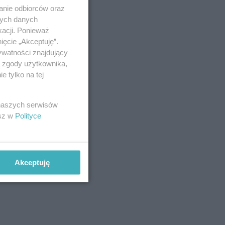
anie odbiorców oraz
nych danych
kacji. Ponieważ
ięcie „Akceptuję”.
ywatności znajdujący
ą zgody użytkownika,
 tylko na tej
 naszych serwisów
esz w
Polityce
Akceptuję