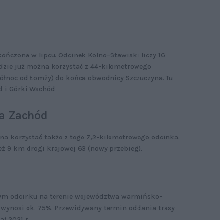
kończona w lipcu. Odcinek Kolno–Stawiski liczy 16
ędzie już można korzystać z 44-kilometrowego
północ od Łomży) do końca obwodnicy Szczuczyna. Tu
d i Górki Wschód
a Zachód
na korzystać także z tego 7,2-kilometrowego odcinka.
ż 9 km drogi krajowej 63 (nowy przebieg).
ym odcinku na terenie województwa warmińsko-
wynosi ok. 75%. Przewidywany termin oddania trasy
ł 2021 r.