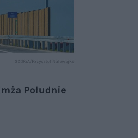
GDDKiA/Krzysztof Nalewajko
omża Południe