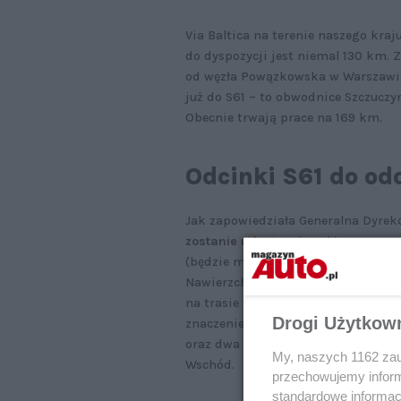
Via Baltica na terenie naszego kraj
do dyspozycji jest niemal 130 km.
od węzła Powązkowska w Warszawie 
już do S61 – to obwodnice Szczuczy
Obecnie trwają prace na 169 km.
Odcinki S61 do od
Jak zapowiedziała Generalna Dyrek
zostanie udostępniony kierowcom 
(będzie można korzystać z jego łąc
Nawierzchnia wykonana z betonu c
na trasie tranzytowej, po której p
Drogi Użytkow
znaczenie. Na nowym odcinku wybu
oraz dwa miejsca obsługi podróż
My, naszych 1162 zau
Wschód.
przechowujemy informa
standardowe informac