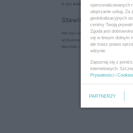
A oto
kolejne odcinki trasy S61
, kt
spersonalizowanych re
ulepszanie usług. Za
geolokalizacyjnych or
Stawiski–Szczuczyn
cenimy Twoją prywatno
Zgoda jest dobrowoln
Ma być udostępniony jeszcze w lipc
się w lewym dolnym r
wybudowane obwodnice Stawisk i Sz
ale masz prawo sprzec
Wschód i Zabiele Zachód.
witrynie.
Zapoznaj się z poniż
internetowych. Szcze
Prywatności
i
Cookie
PARTNERZY