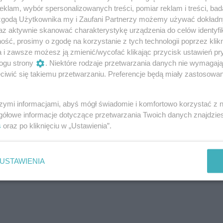
óre mają być oddane do ruchu jeszcze
w tym roku:
klam, wybór spersonalizowanych treści, pomiar reklam i treści, bad
 zgodą Użytkownika my i Zaufani Partnerzy możemy używać dokład
az aktywnie skanować charakterystykę urządzenia do celów identyfi
ść, prosimy o zgodę na korzystanie z tych technologii poprzez klikn
a i zawsze możesz ją zmienić/wycofać klikając przycisk ustawień pr
u. To 18-kilometrowy fragment łączący już
ogu strony
. Niektóre rodzaje przetwarzania danych nie wymagaj
czuczyna. Do dyspozycji będą dwa MOP-y: Zabiele
iwić się takiemu przetwarzaniu. Preferencje będą miały zastosowanie
szymi informacjami, abyś mógł świadomie i komfortowo korzystać z
gółowe informacje dotyczące przetwarzania Twoich danych znajdzi
s
oraz po kliknięciu w „Ustawienia”.
USTAWIENIA