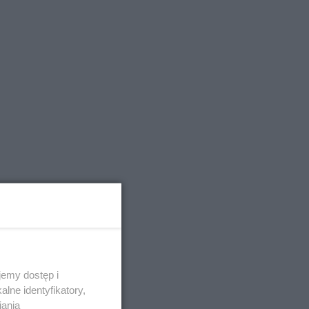
emy dostęp i
lne identyfikatory,
iania