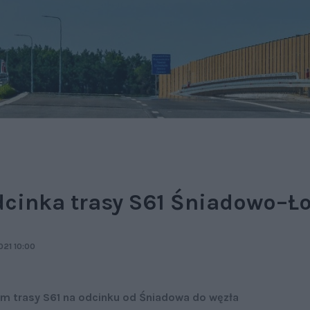
dcinka trasy S61 Śniadowo–Ł
021 10:00
km trasy S61 na odcinku od Śniadowa do węzła