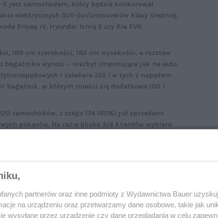
E jest samochodem, który będzie konkurował
klasie elektrycznych SUV-ów/crossoverów klasy średniej.
Skoda Enyaq iV, Hyundai Ioniq 5 czy Kia EV6.
ci,
188 cm szerokości, 162 cm wysokości, a rozstaw
go bagażnika wynosi – niezbyt imponujące jak na auto
ch tylnonapędowych i zaledwie 322 l w tych z napędem
dni bagażnik, w którym mieści się dodatkowe 100 l.
 220 samochodów, z czego 134 (60%) już sprzedano
wych pokazów. Na razie blisko 3/4 klientów wybiera
i napędem na 4 koła. Oto najważniejsze parametry
nie wersji.
niku,
fanych partnerów oraz inne podmioty z Wydawnictwa Bauer uzyskuj
cje na urządzeniu oraz przetwarzamy dane osobowe, takie jak unika
je wysyłane przez urządzenie czy dane przeglądania w celu zapewn