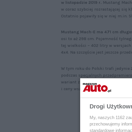
w listopadzie 2019 r.
Mustang Mach-
w coraz szybciej rozrastającej się 
Ostatnio pojawiły się w niej m.in. 
Mustang Mach-E ma 471 cm długoś
osi to aż 298 cm. Pojemność tylne
tej wielkości – 402 litry w wersja
4x4. Na szczęście jest jeszcze prze
W tym roku do Polski trafi jedynie
podczas specjalnych przedpremiero
wariant z większym akumulatorem 
i ceny wszystkich oferowanych obec
Drogi Użytkow
My, naszych 1162 zau
przechowujemy informa
standardowe informac