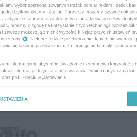
klam, wybór spersonalizowanych treści, pomiar reklam i treści, bad
 zgodą Użytkownika my i Zaufani Partnerzy możemy używać dokład
az aktywnie skanować charakterystykę urządzenia do celów identyfi
ść, prosimy o zgodę na korzystanie z tych technologii poprzez klikn
a i zawsze możesz ją zmienić/wycofać klikając przycisk ustawień pr
ogu strony
. Niektóre rodzaje przetwarzania danych nie wymagaj
iwić się takiemu przetwarzaniu. Preferencje będą miały zastosowanie
szymi informacjami, abyś mógł świadomie i komfortowo korzystać z
gółowe informacje dotyczące przetwarzania Twoich danych znajdzi
s
oraz po kliknięciu w „Ustawienia”.
USTAWIENIA