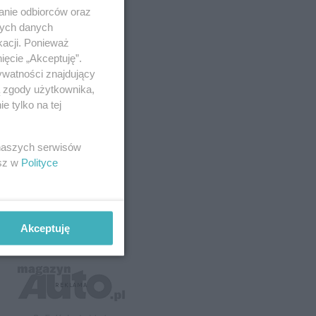
anie odbiorców oraz
nych danych
kacji. Ponieważ
ięcie „Akceptuję”.
ywatności znajdujący
ą zgody użytkownika,
 tylko na tej
 naszych serwisów
esz w
Polityce
Akceptuję