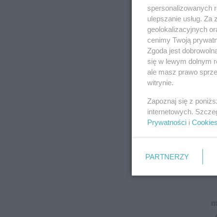
spersonalizowanych re
ulepszanie usług. Za
geolokalizacyjnych or
cenimy Twoją prywatno
Zgoda jest dobrowoln
się w lewym dolnym r
ale masz prawo sprzec
witrynie.
Zapoznaj się z poniż
internetowych. Szcze
Prywatności
i
Cookie
PARTNERZY