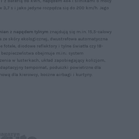
GT
z baterią 98 kWh, napędem 4x4 i silnikami o mocy
 3,7 s i jako jedyne rozpędza się do 200 km/h. Jego
ian z napędem tylnym
znajdują się m.in. 15,5-calowy
a ze skóry ekologicznej, dwustrefowa automatyczna
fotele, diodowe reflektory i tylne światła czy 18-
u bezpieczeństwa obejmuje m.in.: system
nia w lusterkach, układ zapobiegający kolizjom,
adaptacyjny tempomat, poduszki powietrzne dla
nową dla kierowcy, boczne airbagi i kurtyny.