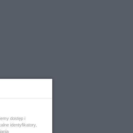
emy dostęp i
lne identyfikatory,
iania