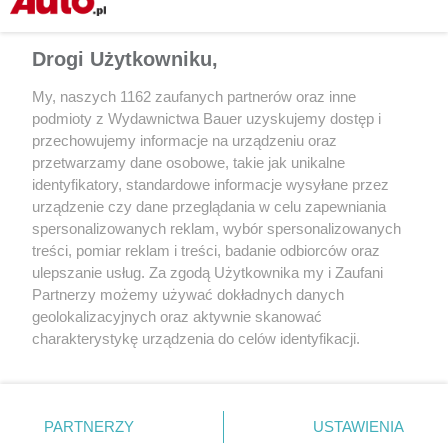
Drogi Użytkowniku,
My, naszych 1162 zaufanych partnerów oraz inne
podmioty z Wydawnictwa Bauer uzyskujemy dostęp i
przechowujemy informacje na urządzeniu oraz
przetwarzamy dane osobowe, takie jak unikalne
identyfikatory, standardowe informacje wysyłane przez
PORADY
AKTUALNOŚCI
urządzenie czy dane przeglądania w celu zapewniania
Z dostawą do domu – zakup auta
Lewis Hamilton ma 
spersonalizowanych reklam, wybór spersonalizowanych
używanego przez internet.
treści, pomiar reklam i treści, badanie odbiorców oraz
Procedury, oferta, na co zwrócić
ulepszanie usług. Za zgodą Użytkownika my i Zaufani
uwagę
Partnerzy możemy używać dokładnych danych
geolokalizacyjnych oraz aktywnie skanować
charakterystykę urządzenia do celów identyfikacji.
Ponieważ cenimy Twoją prywatność, prosimy o zgodę na
korzystanie z tych technologii poprzez kliknięcie
„Akceptuję”. Zgoda jest dobrowolna i zawsze możesz ją
zmienić/wycofać klikając przycisk ustawień prywatności
PARTNERZY
USTAWIENIA