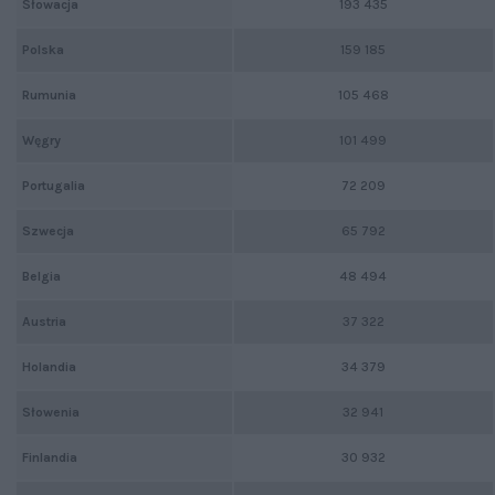
Słowacja
193 435
Polska
159 185
Rumunia
105 468
Węgry
101 499
Portugalia
72 209
Szwecja
65 792
Belgia
48 494
Austria
37 322
Holandia
34 379
Słowenia
32 941
Finlandia
30 932