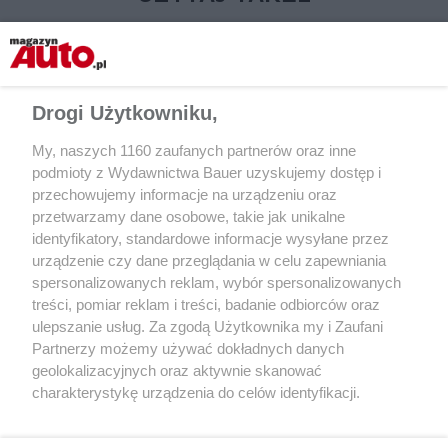
Drogi Użytkowniku,
My, naszych 1160 zaufanych partnerów oraz inne
podmioty z Wydawnictwa Bauer uzyskujemy dostęp i
przechowujemy informacje na urządzeniu oraz
przetwarzamy dane osobowe, takie jak unikalne
identyfikatory, standardowe informacje wysyłane przez
AKTUALNOŚCI
AKTUALNOŚCI
urządzenie czy dane przeglądania w celu zapewniania
Pandemia koronawirusa a plany
W pandemii rzadziej
spersonalizowanych reklam, wybór spersonalizowanych
zakupu samochodów
autobusami, pociągam
treści, pomiar reklam i treści, badanie odbiorców oraz
częściej własnym au
ulepszanie usług. Za zgodą Użytkownika my i Zaufani
Partnerzy możemy używać dokładnych danych
geolokalizacyjnych oraz aktywnie skanować
charakterystykę urządzenia do celów identyfikacji.
Ponieważ cenimy Twoją prywatność, prosimy o zgodę na
korzystanie z tych technologii poprzez kliknięcie