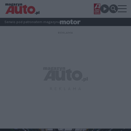
Serwis pod patronatem magazynu