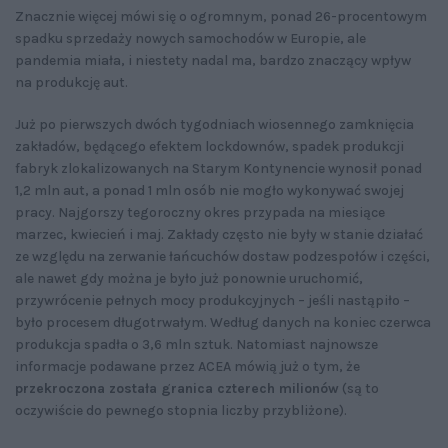
Znacznie więcej mówi się o ogromnym, ponad 26-procentowym
spadku sprzedaży nowych samochodów w Europie, ale
pandemia miała, i niestety nadal ma, bardzo znaczący wpływ
na produkcję aut.
Już po pierwszych dwóch tygodniach wiosennego zamknięcia
zakładów, będącego efektem lockdownów, spadek produkcji
fabryk zlokalizowanych na Starym Kontynencie wynosił ponad
1,2 mln aut, a ponad 1 mln osób nie mogło wykonywać swojej
pracy. Najgorszy tegoroczny okres przypada na miesiące
marzec, kwiecień i maj. Zakłady często nie były w stanie działać
ze względu na zerwanie łańcuchów dostaw podzespołów i części,
ale nawet gdy można je było już ponownie uruchomić,
przywrócenie pełnych mocy produkcyjnych – jeśli nastąpiło –
było procesem długotrwałym. Według danych na koniec czerwca
produkcja spadła o 3,6 mln sztuk. Natomiast najnowsze
informacje podawane przez ACEA mówią już o tym, że
przekroczona została granica czterech milionów
(są to
oczywiście do pewnego stopnia liczby przybliżone).