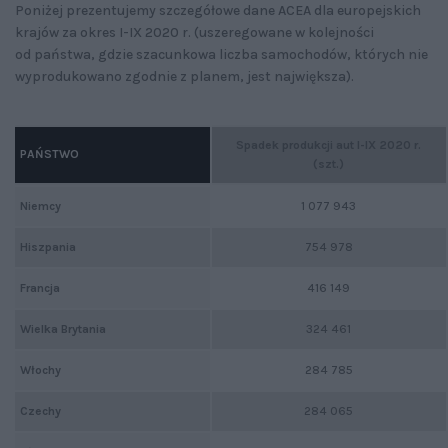
Poniżej prezentujemy szczegółowe dane ACEA dla europejskich
krajów za okres I-IX 2020 r. (uszeregowane w kolejności
od państwa, gdzie szacunkowa liczba samochodów, których nie
wyprodukowano zgodnie z planem, jest największa).
Spadek produkcji aut I-IX 2020 r.
PAŃSTWO
(szt.)
Niemcy
1 077 943
Hiszpania
754 978
Francja
416 149
Wielka Brytania
324 461
Włochy
284 785
Czechy
284 065