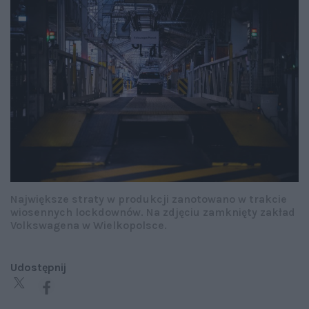
Największe straty w produkcji zanotowano w trakcie
wiosennych lockdownów. Na zdjęciu zamknięty zakład
Volkswagena w Wielkopolsce.
Udostępnij