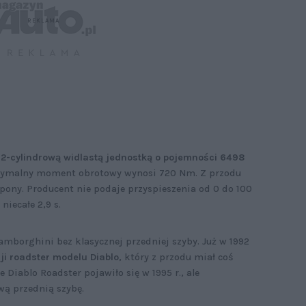
12-cylindrową widlastą jednostką o pojemności 6498
aksymalny moment obrotowy wynosi 720 Nm. Z przodu
e opony. Producent nie podaje przyspieszenia od 0 do 100
niecałe 2,9 s.
mborghini bez klasycznej przedniej szyby. Już w 1992
ji roadster modelu Diablo
, który z przodu miał coś
Diablo Roadster pojawiło się w 1995 r., ale
ą przednią szybę.