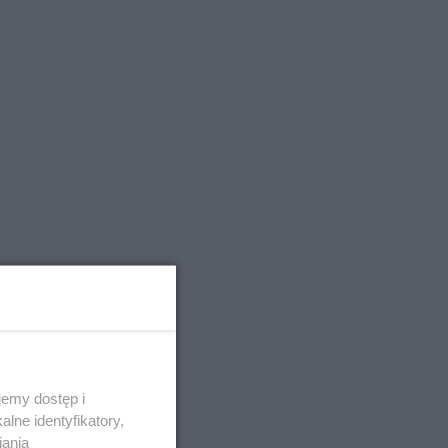
emy dostęp i
lne identyfikatory,
iania