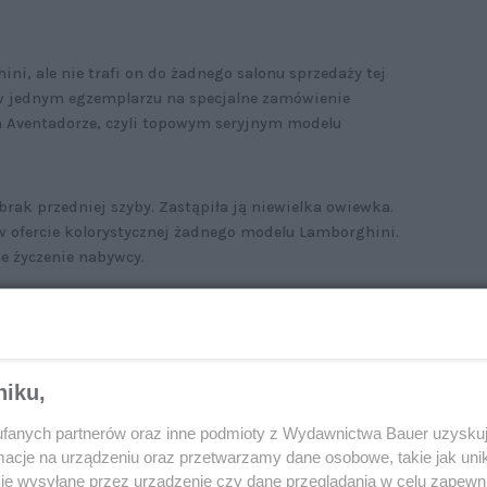
i, ale nie trafi on do żadnego salonu sprzedaży tej
 jednym egzemplarzu na specjalne zamówienie
na Aventadorze, czyli topowym seryjnym modelu
brak przedniej szyby. Zastąpiła ją niewielka owiewka.
 w ofercie kolorystycznej żadnego modelu Lamborghini.
e życzenie nabywcy.
n węglowych
, a następnie ręcznie ją wypolerowano.
który można ustawić w trzech położeniach (Low, Medium,
niku,
fanych partnerów oraz inne podmioty z Wydawnictwa Bauer uzyskuj
cje na urządzeniu oraz przetwarzamy dane osobowe, takie jak unika
je wysyłane przez urządzenie czy dane przeglądania w celu zapewn