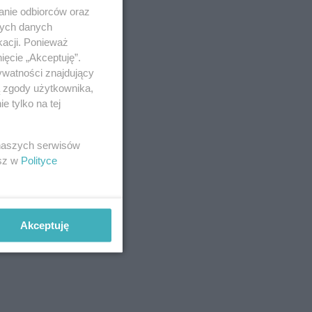
anie odbiorców oraz
nych danych
kacji. Ponieważ
ięcie „Akceptuję”.
ywatności znajdujący
ą zgody użytkownika,
 tylko na tej
 naszych serwisów
esz w
Polityce
Akceptuję