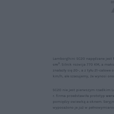
Lamborghini SC20 napędzane jest
3
cm
. Silnik rozwija 770 KM, a m
znalazły się 20-, a z tyłu 21-calow
km/h, ale szacujemy, że wynosi ono 
SC20 nie jest pierwszym rzadkim La
r. firma przedstawiła prototyp
wers
pomiędzy owiewką a oknem. Seryjne 
wyposażono je już w pełnowymiarow