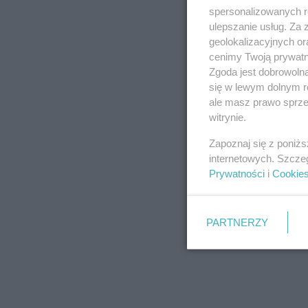
spersonalizowanych re
ulepszanie usług. Za
geolokalizacyjnych or
cenimy Twoją prywatno
Zgoda jest dobrowoln
się w lewym dolnym r
ale masz prawo sprzec
witrynie.
Zapoznaj się z poniż
internetowych. Szcze
Prywatności
i
Cookie
PARTNERZY