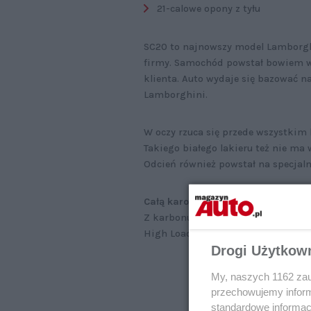
21-calowe opony z tyłu
SC20 to najnowszy model Lamborghin
firmy. Samochód powstał bowiem w
klienta. Auto wydaje się bazować 
Lamborghini.
W oczy rzuca się przede wszystkim 
Takiego białego lakieru też nie ma
Odcień również powstał na specjaln
Całą karoserię wykonano z włókie
Z karbonu jest też tylny spoiler, 
High Load).
Drogi Użytkow
My, naszych 1162 zau
przechowujemy informa
standardowe informac