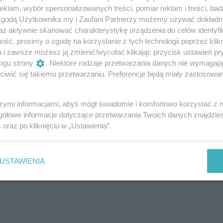
klam, wybór spersonalizowanych treści, pomiar reklam i treści, bad
 zgodą Użytkownika my i Zaufani Partnerzy możemy używać dokład
az aktywnie skanować charakterystykę urządzenia do celów identyfi
ść, prosimy o zgodę na korzystanie z tych technologii poprzez klikn
a i zawsze możesz ją zmienić/wycofać klikając przycisk ustawień pr
ogu strony
. Niektóre rodzaje przetwarzania danych nie wymagaj
iwić się takiemu przetwarzaniu. Preferencje będą miały zastosowanie
szymi informacjami, abyś mógł świadomie i komfortowo korzystać z
gółowe informacje dotyczące przetwarzania Twoich danych znajdzi
s
oraz po kliknięciu w „Ustawienia”.
USTAWIENIA