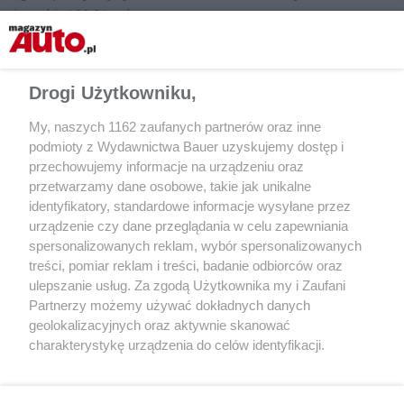
i przebieg 26,6 tys. km.
Drogi Użytkowniku,
My, naszych 1162 zaufanych partnerów oraz inne
podmioty z Wydawnictwa Bauer uzyskujemy dostęp i
przechowujemy informacje na urządzeniu oraz
przetwarzamy dane osobowe, takie jak unikalne
identyfikatory, standardowe informacje wysyłane przez
urządzenie czy dane przeglądania w celu zapewniania
spersonalizowanych reklam, wybór spersonalizowanych
treści, pomiar reklam i treści, badanie odbiorców oraz
ulepszanie usług. Za zgodą Użytkownika my i Zaufani
Partnerzy możemy używać dokładnych danych
geolokalizacyjnych oraz aktywnie skanować
Przeciętna cena w tej grupie wyniosła 169 523 zł. Była o 428 zł
charakterystykę urządzenia do celów identyfikacji.
niższa niż miesiąc wcześniej. Skrócił się też średni czas
Ponieważ cenimy Twoją prywatność, prosimy o zgodę na
sprzedaży – z 63 do 61 dni.
korzystanie z tych technologii poprzez kliknięcie