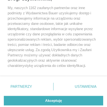
My, naszych 1162 zaufanych partnerów oraz inne
podmioty z Wydawnictwa Bauer uzyskujemy dostęp i
przechowujemy informacje na urządzeniu oraz
przetwarzamy dane osobowe, takie jak unikalne
identyfikatory, standardowe informacje wysyłane przez
AKTUALNOŚCI
PORADY
urządzenie czy dane przeglądania w celu zapewniania
VW Transportery i Caddy dla
Przejazd przez kałuż
spersonalizowanych reklam, wybór spersonalizowanych
strażaków niosących pomoc
do jakich problemó
treści, pomiar reklam i treści, badanie odbiorców oraz
uchodźcom z Ukrainy
doprowadzić
ulepszanie usług. Za zgodą Użytkownika my i Zaufani
Partnerzy możemy używać dokładnych danych
geolokalizacyjnych oraz aktywnie skanować
charakterystykę urządzenia do celów identyfikacji.
Ponieważ cenimy Twoją prywatność, prosimy o zgodę na
korzystanie z tych technologii poprzez kliknięcie
„Akceptuję”. Zgoda jest dobrowolna i zawsze możesz ją
zmienić/wycofać klikając przycisk ustawień prywatności
PARTNERZY
USTAWIENIA
znajdujący się w lewym dolnym rogu strony
. Niektóre
rodzaje przetwarzania danych nie wymagają zgody
REKLAMA
REDAKCJA
REGULAMIN SERWISU
POLITYKA PRYWATNOŚCI
Akceptuję
użytkownika, ale masz prawo sprzeciwić się takiemu
MAPA SERWISU