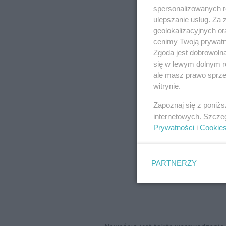
spersonalizowanych re
ulepszanie usług. Za
geolokalizacyjnych or
cenimy Twoją prywatno
Zgoda jest dobrowoln
się w lewym dolnym r
ale masz prawo sprzec
witrynie.
Zapoznaj się z poniż
internetowych. Szcze
Prywatności
i
Cookie
PARTNERZY