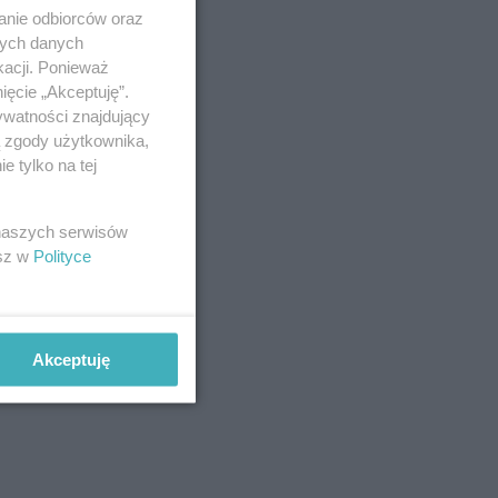
anie odbiorców oraz
nych danych
kacji. Ponieważ
ięcie „Akceptuję”.
ywatności znajdujący
ą zgody użytkownika,
 tylko na tej
 naszych serwisów
esz w
Polityce
Akceptuję