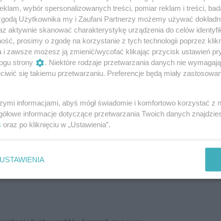
klam, wybór spersonalizowanych treści, pomiar reklam i treści, bad
 zgodą Użytkownika my i Zaufani Partnerzy możemy używać dokład
az aktywnie skanować charakterystykę urządzenia do celów identyfi
ść, prosimy o zgodę na korzystanie z tych technologii poprzez klikn
a i zawsze możesz ją zmienić/wycofać klikając przycisk ustawień pr
ogu strony
. Niektóre rodzaje przetwarzania danych nie wymagaj
iwić się takiemu przetwarzaniu. Preferencje będą miały zastosowanie
szymi informacjami, abyś mógł świadomie i komfortowo korzystać z
gółowe informacje dotyczące przetwarzania Twoich danych znajdzi
s
oraz po kliknięciu w „Ustawienia”.
USTAWIENIA