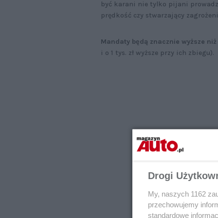
być karani nie tylko pijani prowadz
prędkość czy stwarzający zagrożeni
Mandaty będą znacznie wyższe niż
i o 1 tys. zł wyższe przy ich zbiegu).
Drogi Użytkow
My, naszych 1162 zau
przechowujemy informa
standardowe informac