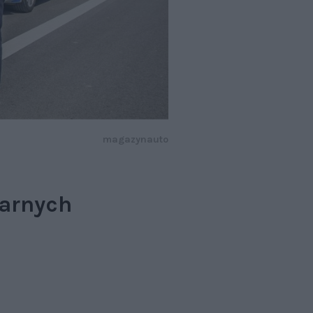
magazynauto
karnych