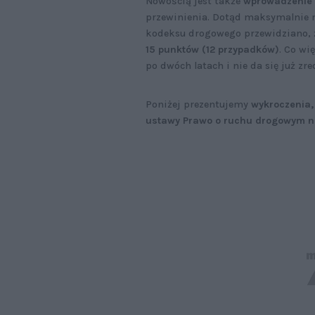
Nowością jest także
wprowadzenie 
przewinienia. Dotąd maksymalnie 
kodeksu drogowego przewidziano, 
15 punktów (12 przypadków)
. Co wi
po dwóch latach i nie da się już zr
Poniżej prezentujemy
wykroczenia,
ustawy Prawo o ruchu drogowym naj