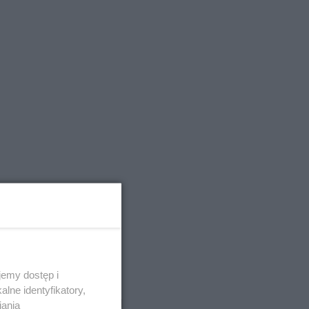
emy dostęp i
lne identyfikatory,
iania