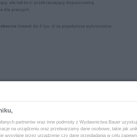
ący, ale także ci przekraczający dopuszczalną
e dla pieszych.
 obecnie
(nawet do 5 tys. zł za pojedyncze wykroczenie
niku,
fanych partnerów oraz inne podmioty z Wydawnictwa Bauer uzyskuj
cje na urządzeniu oraz przetwarzamy dane osobowe, takie jak unika
je wysyłane przez urządzenie czy dane przeglądania w celu zapewn