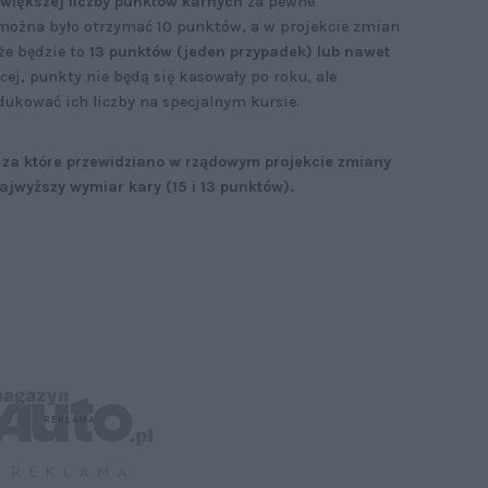
większej liczby punktów karnych
za pewne
można było otrzymać 10 punktów, a w projekcie zmian
że będzie to
13 punktów (jeden przypadek) lub nawet
ęcej, punkty nie będą się kasowały po roku, ale
edukować ich liczby na specjalnym kursie.
 za które przewidziano w rządowym projekcie zmiany
wyższy wymiar kary (15 i 13 punktów).