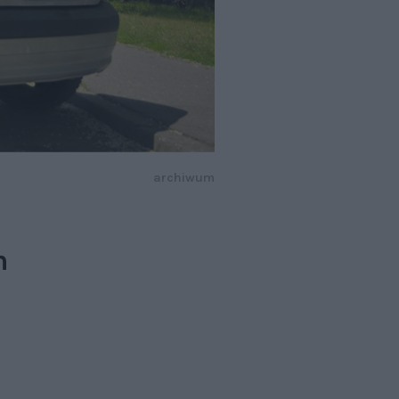
archiwum
m