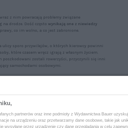
a wraz z nim powracają problemy związane
g na drodze. Dość często
wynikają one z niewiedzy
sprawy, co im wolno, a co jest zabronione.
a ulicy sporo przywilejów, o których kierowcy powinni
soby, które czasem wręcz igrają z własnym życiem.
poszkodowani zostali rowerzyści, przyczynili się inni
erujący samochodami osobowymi.
zwracają uwagę na swoje bezpieczeństwo
.
ów powodowanych przez nich były: nieprzestrzeganie
idłowo wykonywany manewr skrętu i nieprawidłowe
niku,
fanych partnerów oraz inne podmioty z Wydawnictwa Bauer uzyskuj
że
brak obowiązku wykupienia polisy OC
dla
cje na urządzeniu oraz przetwarzamy dane osobowe, takie jak unika
lnie, kosztuje zaledwie kilkanaście złotych rocznie.
je wysyłane przez urządzenie czy dane przeglądania w celu zapewn