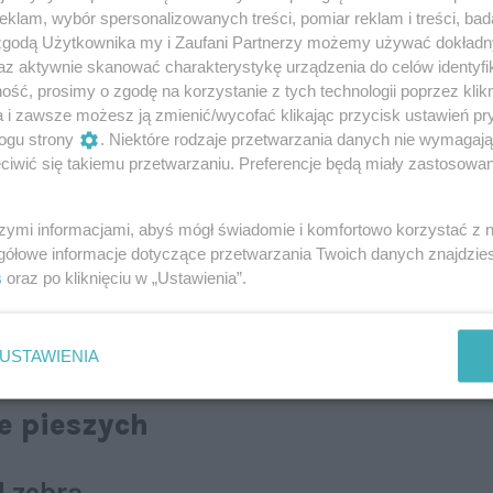
 cyklistów. W związku z tym za wyrządzone szkody
klam, wybór spersonalizowanych treści, pomiar reklam i treści, bad
fekt? W razie uszkodzenia pojazdu, np. podczas
 zgodą Użytkownika my i Zaufani Partnerzy możemy używać dokład
erzysta zwykle ucieka
. Dotyczy to również właścicieli
az aktywnie skanować charakterystykę urządzenia do celów identyfi
nież nie muszą opłacać polisy OC.
ść, prosimy o zgodę na korzystanie z tych technologii poprzez klikn
a i zawsze możesz ją zmienić/wycofać klikając przycisk ustawień pr
ogu strony
. Niektóre rodzaje przetwarzania danych nie wymagaj
łe zmiany przepisów. Warto przypomnieć, że
iwić się takiemu przetwarzaniu. Preferencje będą miały zastosowanie
cja w kodeksie drogowym.
Piesi dostali niemal
jściu dla pieszych.
W przypadku elektrycznych
stały wręcz kompleksowo zmienione. Niestety,
zabrakło
szymi informacjami, abyś mógł świadomie i komfortowo korzystać z
jnej
. Efekt? Nie każdy kierowca wie, jak należy się
gółowe informacje dotyczące przetwarzania Twoich danych znajdzi
pieszego lub hulajnogę elektryczną.
s
oraz po kliknięciu w „Ustawienia”.
 przepisów dotyczących tzw. niechronionych
USTAWIENIA
e pieszych
 zebrą