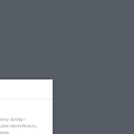
emy dostęp i
lne identyfikatory,
iania