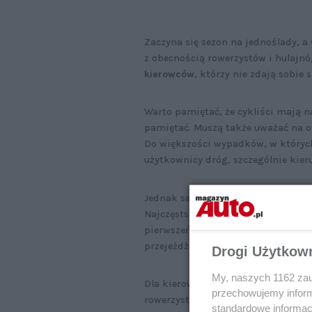
Zaczyna się sezon na jednoślady, 
z obecnością rowerzystów i hulajnó
kierowców
, którzy nie zdają sobie 
Warto pamiętać, że cykliści mają n
pamiętać. Muszą także uważać na o
Do większości wypadków, w których 
użytkownicy dróg, szczególnie ki
Jednak sami
cykliści nie zawsze 
Najczęstszymi przyczynami wypadk
pierwszeństwa przejazdu, niepraw
przejeżdżanie przejść dla pieszych.
Drogi Użytkow
My, naszych 1162 zau
Dla kierowców problemem jest tak
przechowujemy informa
rowerzystów. Można je kupić dobrowo
standardowe informac