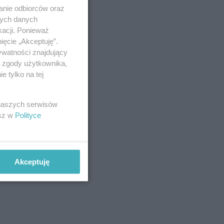
anie odbiorców oraz
nych danych
kacji. Ponieważ
ięcie „Akceptuję”.
ywatności znajdujący
ą zgody użytkownika,
 tylko na tej
 naszych serwisów
esz w
Polityce
Akceptuję