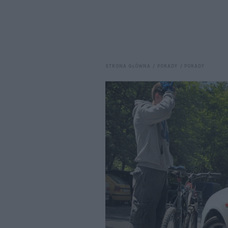
STRONA GŁÓWNA
PORADY
PORADY