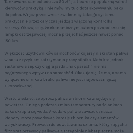
Tankowanie samochodu „za 50 zł” jest bardzo popularną wśród
kierowców praktyką. I nie mówimy tu o dotankowywaniu baku
do pełna. Wręcz przeciwnie – zwolennicy takiego systemu
praktycznie przez cały czas jeżdżą z włączoną kontrolką
rezerwy. Okazuje się, że ekonomicznym autem po zapaleniu się
lampki ostrzegawczej można przejechać jeszcze nawet ponad
150 km.
Większość użytkowników samochodów kojarzy niski stan paliwa
w baku z ryzykiem zatrzymania pracy silnika. Mało kto jednak
zastanawia się, czy ciągła jazda „na oparach” nie ma
negatywnego wpływu na samochód. Okazuje się, że ma, a samo
wyłączenie silnika z braku paliwa nie jest najpoważniejszą
z konsekwencji.
Warto wiedzieć, że oprócz paliwa w zbiorniku znajduje się
powietrze. Z niego podczas zmian temperatury na ściankach
baku skrapla się woda. A woda w paliwie zawsze oznacza
kłopoty. Może powodować korozję zbiornika czy elementów
wtryskiwaczy. Prowadzi do powstawania szlamu, który zapycha
filtr oraz przewody paliwowe. Szczególnie niebezpieczne może