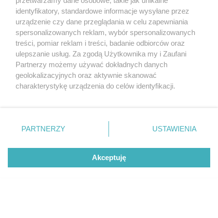
przetwarzamy dane osobowe, takie jak unikalne
identyfikatory, standardowe informacje wysyłane przez
urządzenie czy dane przeglądania w celu zapewniania
spersonalizowanych reklam, wybór spersonalizowanych
treści, pomiar reklam i treści, badanie odbiorców oraz
ulepszanie usług. Za zgodą Użytkownika my i Zaufani
Partnerzy możemy używać dokładnych danych
geolokalizacyjnych oraz aktywnie skanować
CZYTAJ TAKŻE
charakterystykę urządzenia do celów identyfikacji.
Ponieważ cenimy Twoją prywatność, prosimy o zgodę na
korzystanie z tych technologii poprzez kliknięcie
„Akceptuję”. Zgoda jest dobrowolna i zawsze możesz ją
zmienić/wycofać klikając przycisk ustawień prywatności
PARTNERZY
USTAWIENIA
znajdujący się w lewym dolnym rogu strony
. Niektóre
rodzaje przetwarzania danych nie wymagają zgody
Akceptuję
użytkownika, ale masz prawo sprzeciwić się takiemu
przetwarzaniu. Preferencje będą miały zastosowanie tylko
na tej witrynie.
Zapoznaj się z poniższymi informacjami, abyś mógł
PORADY
AKTUALNOŚCI
świadomie i komfortowo korzystać z naszych serwisów
Filtry samochodowe: powietrza,
Kupiłeś najnowszeg