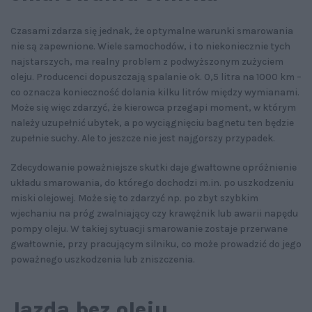
Czasami zdarza się jednak, że optymalne warunki smarowania
nie są zapewnione. Wiele samochodów, i to niekoniecznie tych
najstarszych, ma realny problem z podwyższonym zużyciem
oleju. Producenci dopuszczają spalanie ok. 0,5 litra na 1000 km –
co oznacza konieczność dolania kilku litrów między wymianami.
Może się więc zdarzyć, że kierowca przegapi moment, w którym
należy uzupełnić ubytek, a po wyciągnięciu bagnetu ten będzie
zupełnie suchy. Ale to jeszcze nie jest najgorszy przypadek.
Zdecydowanie poważniejsze skutki daje gwałtowne opróżnienie
układu smarowania, do którego dochodzi m.in. po uszkodzeniu
miski olejowej. Może się to zdarzyć np. po zbyt szybkim
wjechaniu na próg zwalniający czy krawężnik lub awarii napędu
pompy oleju. W takiej sytuacji smarowanie zostaje przerwane
gwałtownie, przy pracującym silniku, co może prowadzić do jego
poważnego uszkodzenia lub zniszczenia.
Jazda bez oleju