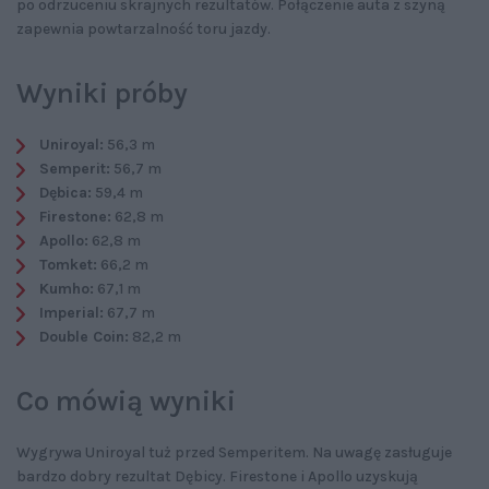
po odrzuceniu skrajnych rezultatów. Połączenie auta z szyną
zapewnia powtarzalność toru jazdy.
Wyniki próby
Uniroyal:
56,3 m
Semperit:
56,7 m
Dębica:
59,4 m
Firestone:
62,8 m
Apollo:
62,8 m
Tomket:
66,2 m
Kumho:
67,1 m
Imperial:
67,7 m
Double Coin:
82,2 m
Co mówią wyniki
Wygrywa Uniroyal tuż przed Semperitem. Na uwagę zasługuje
bardzo dobry rezultat Dębicy. Firestone i Apollo uzyskują