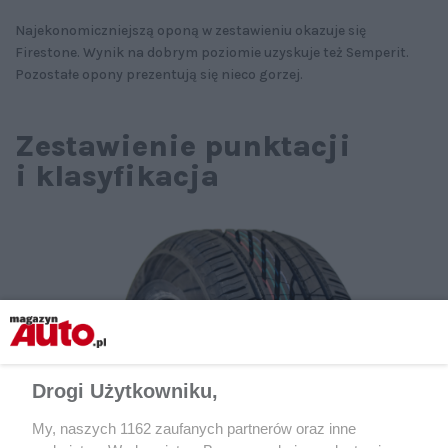
Najekonomiczniejszą oponą w zestawieniu okazuje się
Firestone. Wynik na dobrym poziomie uzyskuje też Semperit.
Pozostałe opony prezentują się nieco gorzej.
Zestawienie punktacji
i klasyfikacja
Drogi Użytkowniku,
My, naszych 1162 zaufanych partnerów oraz inne