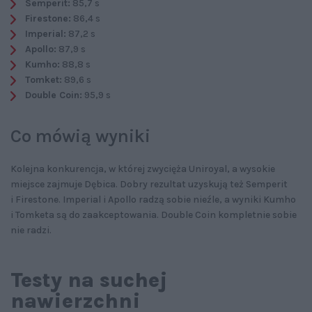
Semperit:
85,7 s
Firestone:
86,4 s
Imperial:
87,2 s
Apollo:
87,9 s
Kumho:
88,8 s
Tomket:
89,6 s
Double Coin:
95,9 s
Co mówią wyniki
Kolejna konkurencja, w której zwycięża Uniroyal, a wysokie
miejsce zajmuje Dębica. Dobry rezultat uzyskują też Semperit
i Firestone. Imperial i Apollo radzą sobie nieźle, a wyniki Kumho
i Tomketa są do zaakceptowania. Double Coin kompletnie sobie
nie radzi.
Testy na suchej
nawierzchni