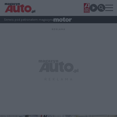
Serwis pod patronatem magazynu