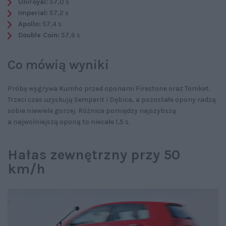
Uniroyal:
57,0 s
Imperial:
57,2 s
Apollo:
57,4 s
Double Coin:
57,6 s
Co mówią wyniki
Próbę wygrywa Kumho przed oponami Firestone oraz Tomket.
Trzeci czas uzyskują Semperit i Dębica, a pozostałe opony radzą
sobie niewiele gorzej. Różnica pomiędzy najszybszą
a najwolniejszą oponą to niecałe 1,5 s.
Hałas zewnętrzny przy 50
km/h