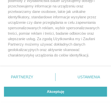
podmioty z Wydawnictwa Bauer uzyskujemy dostęp i
przechowujemy informacje na urządzeniu oraz
przetwarzamy dane osobowe, takie jak unikalne
identyfikatory, standardowe informacje wysyłane przez
urządzenie czy dane przeglądania w celu zapewniania
spersonalizowanych reklam, wybór spersonalizowanych
treści, pomiar reklam i treści, badanie odbiorców oraz
ulepszanie usług. Za zgodą Użytkownika my i Zaufani
Partnerzy możemy używać dokładnych danych
geolokalizacyjnych oraz aktywnie skanować
charakterystykę urządzenia do celów identyfikacji.
Ponieważ cenimy Twoją prywatność, prosimy o zgodę na
korzystanie z tych technologii poprzez kliknięcie
„Akceptuję”. Zgoda jest dobrowolna i zawsze możesz ją
zmienić/wycofać klikając przycisk ustawień prywatności
PARTNERZY
USTAWIENIA
znajdujący się w lewym dolnym rogu strony
. Niektóre
rodzaje przetwarzania danych nie wymagają zgody
Akceptuję
użytkownika, ale masz prawo sprzeciwić się takiemu
przetwarzaniu. Preferencje będą miały zastosowanie tylko
na tej witrynie.