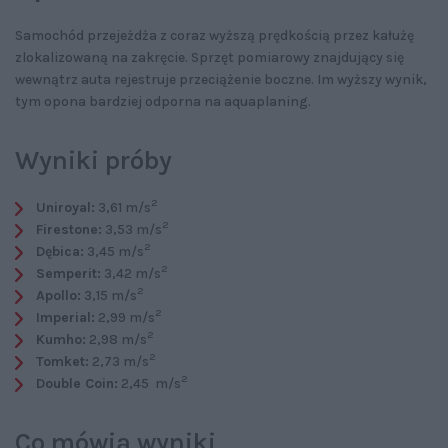
Samochód przejeżdża z coraz wyższą prędkością przez kałużę
zlokalizowaną na zakręcie. Sprzęt pomiarowy znajdujący się
wewnątrz auta rejestruje przeciążenie boczne. Im wyższy wynik,
tym opona bardziej odporna na aquaplaning.
Wyniki próby
2
Uniroyal:
3,61 m/s
2
Firestone:
3,53 m/s
2
Dębica:
3,45 m/s
2
Semperit:
3,42 m/s
2
Apollo:
3,15 m/s
2
Imperial:
2,99 m/s
2
Kumho:
2,98 m/s
2
Tomket:
2,73 m/s
2
Double Coin:
2,45 m/s
Co mówią wyniki