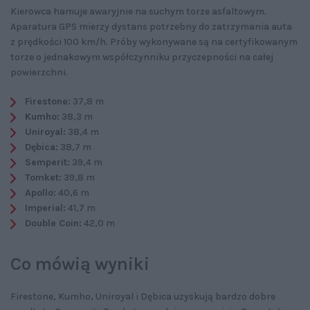
Kierowca hamuje awaryjnie na suchym torze asfaltowym.
Aparatura GPS mierzy dystans potrzebny do zatrzymania auta
z prędkości 100 km/h. Próby wykonywane są na certyfikowanym
torze o jednakowym współczynniku przyczepności na całej
powierzchni.
Firestone:
37,8 m
Kumho:
38,3 m
Uniroyal:
38,4 m
Dębica:
38,7 m
Semperit:
39,4 m
Tomket:
39,8 m
Apollo:
40,6 m
Imperial:
41,7 m
Double Coin:
42,0 m
Co mówią wyniki
Firestone, Kumho, Uniroyal i Dębica uzyskują bardzo dobre