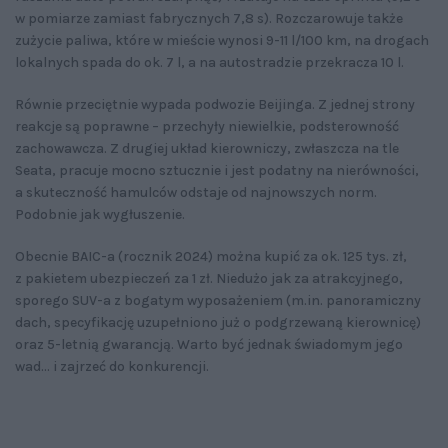
w pomiarze zamiast fabrycznych 7,8 s). Rozczarowuje także
zużycie paliwa, które w mieście wynosi 9-11 l/100 km, na drogach
lokalnych spada do ok. 7 l, a na autostradzie przekracza 10 l.
Równie przeciętnie wypada podwozie Beijinga. Z jednej strony
reakcje są poprawne – przechyły niewielkie, podsterowność
zachowawcza. Z drugiej układ kierowniczy, zwłaszcza na tle
Seata, pracuje mocno sztucznie i jest podatny na nierówności,
a skuteczność hamulców odstaje od najnowszych norm.
Podobnie jak wygłuszenie.
Obecnie BAIC-a (rocznik 2024) można kupić za ok. 125 tys. zł,
z pakietem ubezpieczeń za 1 zł. Niedużo jak za atrakcyjnego,
sporego SUV-a z bogatym wyposażeniem (m.in. panoramiczny
dach, specyfikację uzupełniono już o podgrzewaną kierownicę)
oraz 5-letnią gwarancją. Warto być jednak świadomym jego
wad... i zajrzeć do konkurencji.