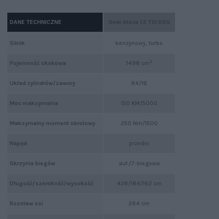
DANE TECHNICZNE
Seat Ateca 1.5 TSI DSG
Silnik
benzynowy, turbo
3
Pojemność skokowa
1498 cm
Układ cylindrów/zawory
R4/16
Moc maksymalna
150 KM/5000
Maksymalny moment obrotowy
250 Nm/1500
Napęd
przedni
Skrzynia biegów
aut./7-biegowa
Długość/szerokość/wysokość
438/184/162 cm
Rozstaw osi
264 cm