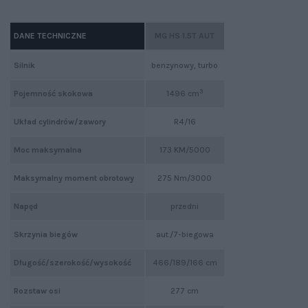
DANE TECHNICZNE
MG HS 1.5T AUT
Silnik
benzynowy, turbo
3
Pojemność skokowa
1496 cm
Układ cylindrów/zawory
R4/16
Moc maksymalna
173 KM/5000
Maksymalny moment obrotowy
275 Nm/3000
Napęd
przedni
Skrzynia biegów
aut./7-biegowa
Długość/szerokość/wysokość
466/189/166 cm
Rozstaw osi
277 cm