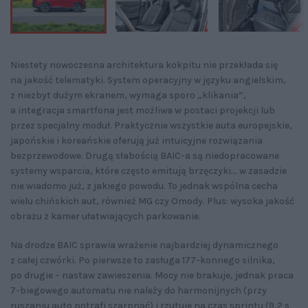
Niestety nowoczesna architektura kokpitu nie przekłada się
na jakość telematyki. System operacyjny w języku angielskim,
z niezbyt dużym ekranem, wymaga sporo „klikania”,
a integracja smartfona jest możliwa w postaci projekcji lub
przez specjalny moduł. Praktycznie wszystkie auta europejskie,
japońskie i koreańskie oferują już intuicyjne rozwiązania
bezprzewodowe. Drugą słabością BAIC-a są niedopracowane
systemy wsparcia, które często emitują brzęczyki... w zasadzie
nie wiadomo już, z jakiego powodu. To jednak wspólna cecha
wielu chińskich aut, również MG czy Omody. Plus: wysoka jakość
obrazu z kamer ułatwiających parkowanie.
Na drodze BAIC sprawia wrażenie najbardziej dynamicznego
z całej czwórki. Po pierwsze to zasługa 177-konnego silnika,
po drugie – nastaw zawieszenia. Mocy nie brakuje, jednak praca
7-biegowego automatu nie należy do harmonijnych (przy
ruszaniu auto potrafi szarpnąć) i rzutuje na czas sprintu (9,2 s