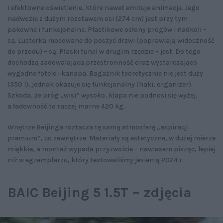
i efektowne oświetlenie, które nawet emituje animacje. Jego
nadwozie z dużym rozstawem osi (274 cm) jest przy tym
pakowne i funkcjonalne. Plastikowe osłony progów i nadkoli –
są. Lusterka mocowane do poszyć drzwi (poprawiają widoczność
do przodu) – są. Płaski tunel w drugim rzędzie – jest. Do tego
dochodzą zadowalająca przestronność oraz wystarczająco
wygodne fotele i kanapa. Bagażnik teoretycznie nie jest duży
(350 l), jednak okazuje się funkcjonalny (haki, organizer).
Szkoda, że próg „wisi” wysoko, klapa nie podnosi się wyżej,
a ładowność to raczej marne 420 kg.
Wnętrze Beijinga roztacza tę samą atmosferę „aspiracji
premium”, co zewnętrze. Materiały są estetyczne, w dużej mierze
miękkie, a montaż wypada przyzwoicie – nawiasem pisząc, lepiej
niż w egzemplarzu, który testowaliśmy jesienią 2024 r.
BAIC Beijing 5 1.5T – zdjęcia