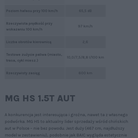
Poziom hałasu przy 100 km/h
65,5 dB
Rzeczywista prędkość przy
97 km/h
wskazaniu 100 km/h
Liczba obrotów kierownicą
2,6
Testowe zużycie paliwa (miasto,
10,0/7,5/8,8 l/100 km
trasa, cykl miesz.)
Rzeczywisty zasięg
600 km
MG HS 1.5T AUT
A konkurencja jest interesująca i groźna, nawet ta z własnego
podwórka. MG HS to aktualny lider sprzedaży wśród chińskich
aut w Polsce – nie bez powodu. Jest duży (467 cm, najdłuższy
model w zestawieniu), podobnie jak BAIC wygląda estetycznie