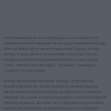
Chińskie auta jak na razie spotykają się z entuzjastycznym
odbiorem polskich nabywców. W pierwszym kwartale bieżącego
roku sprzedano ich w naszym kraju ponad 7 tysięcy, co daje
solidny, 5-proc. udział w rynku (wobec 0,6% przed rokiem).
Wiodącym produktem są kompaktowe SUV-y. Czas, by dwa
z nich – MG HS-a oraz Beijinga 5 – porównać z niedrogimi
rywalami z innych krajów.
Europę reprezentuje Seat Ateca, zaś Azję – KGM (dawniej
SsangYong) Korando. Konstrukcyjnie to niemłode pojazdy,
jednak w walce o klienta posiłkują się regularnymi, solidnymi
rabatami. Co prawda w ofertach pojazdów z Państwa Środka też
zdarzają się upusty, ale widać, że ich dystrybutorzy generalnie
wycenili swoje produkty na tyle atrakcyjnie, że trudniej tam