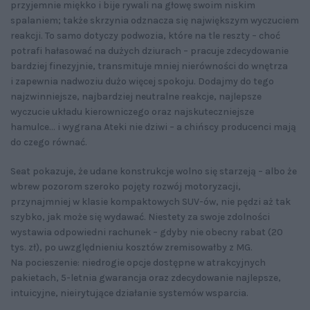
przyjemnie miękko i bije rywali na głowę swoim niskim
spalaniem; także skrzynia odznacza się największym wyczuciem
reakcji. To samo dotyczy podwozia, które na tle reszty – choć
potrafi hałasować na dużych dziurach – pracuje zdecydowanie
bardziej finezyjnie, transmituje mniej nierówności do wnętrza
i zapewnia nadwoziu dużo więcej spokoju. Dodajmy do tego
najzwinniejsze, najbardziej neutralne reakcje, najlepsze
wyczucie układu kierowniczego oraz najskuteczniejsze
hamulce... i wygrana Ateki nie dziwi – a chińscy producenci mają
do czego równać.
Seat pokazuje, że udane konstrukcje wolno się starzeją – albo że
wbrew pozorom szeroko pojęty rozwój motoryzacji,
przynajmniej w klasie kompaktowych SUV-ów, nie pędzi aż tak
szybko, jak może się wydawać. Niestety za swoje zdolności
wystawia odpowiedni rachunek – gdyby nie obecny rabat (20
tys. zł), po uwzględnieniu kosztów zremisowałby z MG.
Na pocieszenie: niedrogie opcje dostępne w atrakcyjnych
pakietach, 5-letnia gwarancja oraz zdecydowanie najlepsze,
intuicyjne, nieirytujące działanie systemów wsparcia.