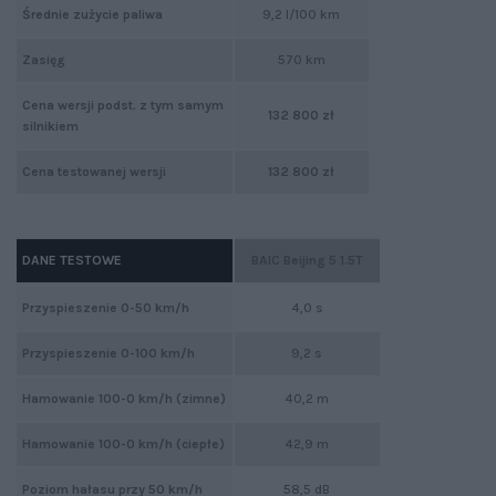
Średnie zużycie paliwa
9,2 l/100 km
Zasięg
570 km
Cena wersji podst. z tym samym
132 800 zł
silnikiem
Cena testowanej wersji
132 800 zł
DANE TESTOWE
BAIC Beijing 5 1.5T
Przyspieszenie 0-50 km/h
4,0 s
Przyspieszenie 0-100 km/h
9,2 s
Hamowanie 100-0 km/h (zimne)
40,2 m
Hamowanie 100-0 km/h (ciepłe)
42,9 m
Poziom hałasu przy 50 km/h
58,5 dB