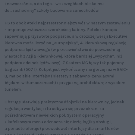
i nowocześnie, a do tego... w szczegółach blisko mu
do „zachodniej” szkoły budowania samochodów.
HS to obok Ateki najprzestronniejszy wóz w naszym zestawieniu
– imponuje zwłaszcza szerokością kabiny. Fotele i kanapa
zapewniają przyzwoite podparcie, a w droższej wersji Executive
kierowca może liczyć na „europejską”, 4-kierunkową regulację
podparcia lędźwiowego (w przeciwieństwie do powszechnej
w autach z Azji 2-kierunkowej, która bardziej „wypycha”, niż
podpiera odcinek lędźwiowy). Z Seatem MG łączy też pojemny
bagażnik (507 l). Kokpit jest wykończony nie gorzej niż w BAIC-
u, ma polskie interfejsy (niestety z zabawno-żenującymi
błędami w tłumaczeniach) i przyjazną architekturę z wysokim
tunelem.
Obsługę ułatwiają praktyczne dżojstiki na kierownicy, jednak
regulacja wentylacji i tu odbywa się przez ekran, za
pośrednictwem niewielkich pól. System operacyjny
z kafelkowym menu odznacza się niezłą logiką obsługi,
a ponadto oferuje (przewodowe) interfejsy dla smartfonów