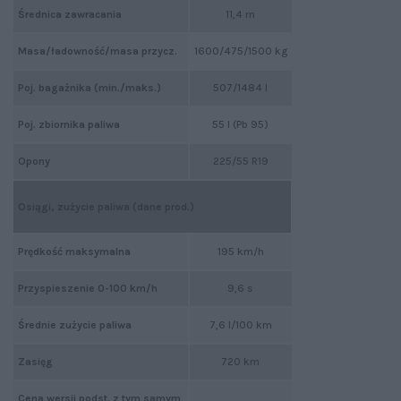
Średnica zawracania
11,4 m
Masa/ładowność/masa przycz.
1600/475/1500 kg
Poj. bagażnika (min./maks.)
507/1484 l
Poj. zbiornika paliwa
55 l (Pb 95)
Opony
225/55 R19
Osiągi, zużycie paliwa (dane prod.)
Prędkość maksymalna
195 km/h
Przyspieszenie 0-100 km/h
9,6 s
Średnie zużycie paliwa
7,6 l/100 km
Zasięg
720 km
Cena wersji podst. z tym samym