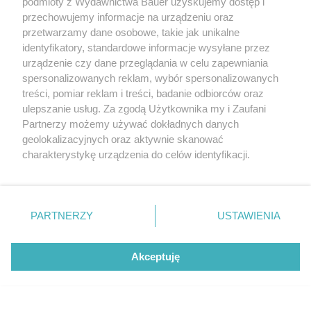
podmioty z Wydawnictwa Bauer uzyskujemy dostęp i
przechowujemy informacje na urządzeniu oraz
przetwarzamy dane osobowe, takie jak unikalne
identyfikatory, standardowe informacje wysyłane przez
urządzenie czy dane przeglądania w celu zapewniania
spersonalizowanych reklam, wybór spersonalizowanych
treści, pomiar reklam i treści, badanie odbiorców oraz
ulepszanie usług. Za zgodą Użytkownika my i Zaufani
Partnerzy możemy używać dokładnych danych
geolokalizacyjnych oraz aktywnie skanować
charakterystykę urządzenia do celów identyfikacji.
Ponieważ cenimy Twoją prywatność, prosimy o zgodę na
korzystanie z tych technologii poprzez kliknięcie
„Akceptuję”. Zgoda jest dobrowolna i zawsze możesz ją
zmienić/wycofać klikając przycisk ustawień prywatności
PARTNERZY
USTAWIENIA
znajdujący się w lewym dolnym rogu strony
. Niektóre
rodzaje przetwarzania danych nie wymagają zgody
Akceptuję
Zajęcie miejsca w Korando teleportuje kierowcę o dobrych kilka
użytkownika, ale masz prawo sprzeciwić się takiemu
lat wstecz, do świata starszych azjatyckich aut, z ich
przetwarzaniu. Preferencje będą miały zastosowanie tylko
masywnymi kokpitami oraz fotelami z krótkim siedziskiem. Ma
na tej witrynie.
to swoje zalety: obsługa nie jest skomplikowana, centralne