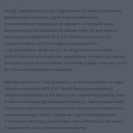
Osiągi, reakcja skrzyni czy wygłuszenie nie budzą zastrzeżeń,
podobnie jak spokojne, płynne zachowanie auta
w dynamicznych sytuacjach drogowych, a hamulce mają
akceptowalną skuteczność. Są jednak wady: po pierwsze to
przeciętna efektywność (8,5-9,5 l/100 km w mieście, 10 l
na autostradzie, 6,5 l na drogach pozamiejskich
z ograniczeniem do 90 km/h). Po drugie kontrola trakcji
w chińskich autach działa tak nieporadnie, że może się zdarzyć
potrzeba pchania samochodu na mokrej trawie – a mowa o SUV-
ie z 18-centymetrowym prześwitem.
MG daje na HS-a aż 7 lat gwarancji, a obecnie udziela na niego
rabatu w wysokości 8000 zł. Specyfikacja topowej wersji
Exclusive (aktualnie za 129 900 zł) jest niemal kompletna, choć
w ofercie nie ma podgrzewanej kierownicy, matrycowych lamp
(to akurat wspólna cecha wszystkich testowanych modeli) czy
panoramicznego dachu. Uwaga: do zdjęć trafił egzemplarz
z manualną skrzynią, ale pomiary i ceny odnoszą się do wersji
z automatem, którą również testowaliśmy.