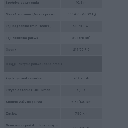
Średnica zawracania
10,8 m
Masa/ładowność/masa przycz.
1333/607/1600 kg
Poj. bagażnika (min./maks.)
510/1604 l
Poj. zbiornika paliwa
50 l (Pb 95)
Opony
215/55 R17
Osiągi, zużycie paliwa (dane prod.)
Prędkość maksymalna
202 km/h
Przyspieszenie 0-100 km/h
9,0 s
Średnie zużycie paliwa
6,3 l/100 km
Zasięg
790 km
Cena wersji podst. z tym samym
110 200 zł