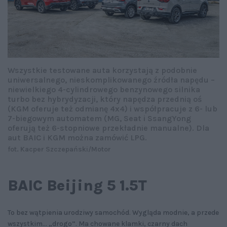
Wszystkie testowane auta korzystają z podobnie
uniwersalnego, nieskomplikowanego źródła napędu –
niewielkiego 4-cylindrowego benzynowego silnika
turbo bez hybrydyzacji, który napędza przednią oś
(KGM oferuje też odmianę 4x4) i współpracuje z 6- lub
7-biegowym automatem (MG, Seat i SsangYong
oferują też 6-stopniowe przekładnie manualne). Dla
aut BAIC i KGM można zamówić LPG.
fot. Kacper Szczepański/Motor
BAIC Beijing 5 1.5T
To bez wątpienia urodziwy samochód. Wygląda modnie, a przede
wszystkim… „drogo”. Ma chowane klamki, czarny dach