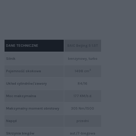
DANE TECHNICZNE
BAIC Beijing 5 1.5T
Silnik
benzynowy, turbo
3
Pojemność skokowa
1498 cm
Układ cylindrów/zawory
R4/16
Moc maksymalna
177 KM/b.d.
Maksymalny moment obrotowy
305 Nm/1500
Napęd
przedni
Skrzynia biegów
aut./7-biegowa