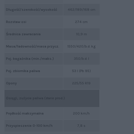
Długość/szerokość/wysokość
462/189/168 cm
Rozstaw osi
274 cm
Średnica zawracania
10,9 m
Masa/ładowność/masa przycz.
1550/420/b.d. kg
Poj. bagażnika (min./maks.)
350/b.d. l
Poj. zbiornika paliwa
53 l (Pb 95)
Opony
225/55 R19
Osiągi, zużycie paliwa (dane prod.)
Prędkość maksymalna
200 km/h
Przyspieszenie 0-100 km/h
7,8 s