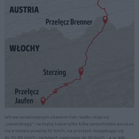
Wbrew wcześniejszym obawom Fiat rzadko staje się
„zawalidrogą”: na krętej trasie tylko kilka samochodów porusza
się w tempie powyżej 50 km/h, na prostych rozpędzając się
do 70-80 km/h i na łukach zwalniając do 30 km/h – a ja jadę