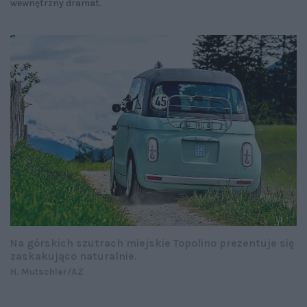
wewnętrzny dramat.
Na górskich szutrach miejskie Topolino prezentuje się
zaskakująco naturalnie.
H. Mutschler/AZ