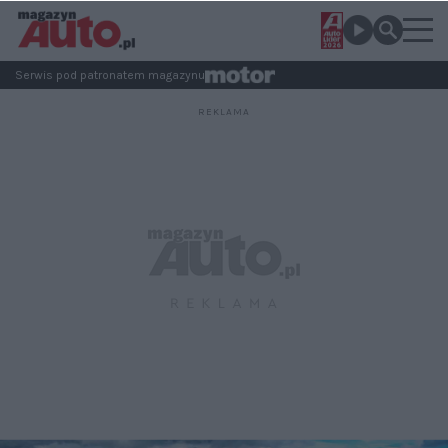
Serwis pod patronatem magazynu