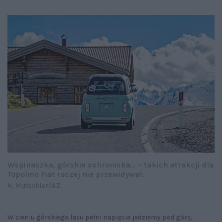
Wspinaczka, górskie schroniska… – takich atrakcji dla
Topolino Fiat raczej nie przewidywał.
H. Mutschler/AZ
W cieniu górskiego lasu pełni napięcia jedziemy pod górę,