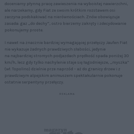
doceniamy płynną pracę zawieszenia na wyboistej nawierzchni,
ale narzekamy, gdy Fiat ze swoim krótkim rozstawem osi
zaczyna podskakiwać na nierównościach. Znów obowiązuje
zasada: gaz „do dechy”, ostro bierzemy zakręty i zdecydowanie
pokonujemy proste.
I nawet na znacznie bardziej wymagającej przełęczy Jaufen Fiat
nie wykazuje żadnych prawdziwych słabości, jedynie
na najbardziej stromych podjazdach prędkość spada poniżej 30
km/h, lecz gdy tylko nachylenie staje się łagodniejsze, „myszka”
(wł. Topolino) dzielnie prze naprzód – aż do granicy drzew i z
prawdziwym alpejskim animuszem spektakularnie pokonuje
ostatnie serpentyny przełęczy.