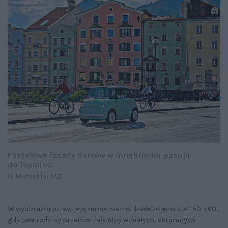
Pastelowe fasady domów w Innsbrucku pasują
do Topolino.
H. Mutschler/AZ
W wyobraźni przewijają mi się czarno-białe zdjęcia z lat 50. i 60.,
gdy całe rodziny przemierzały Alpy w małych, skromnych