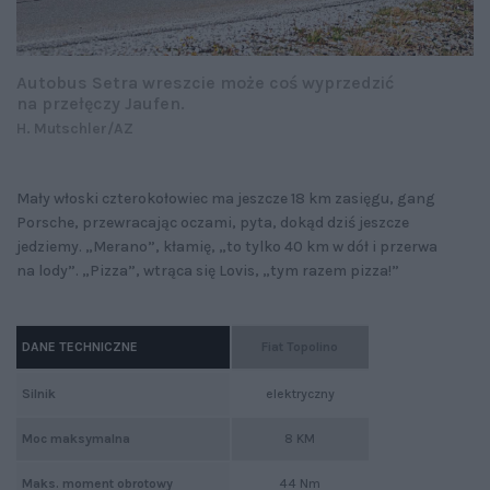
Autobus Setra wreszcie może coś wyprzedzić
na przełęczy Jaufen.
H. Mutschler/AZ
Mały włoski czterokołowiec ma jeszcze 18 km zasięgu, gang
Porsche, przewracając oczami, pyta, dokąd dziś jeszcze
jedziemy. „Merano”, kłamię, „to tylko 40 km w dół i przerwa
na lody”. „Pizza”, wtrąca się Lovis, „tym razem pizza!”
DANE TECHNICZNE
Fiat Topolino
Silnik
elektryczny
Moc maksymalna
8 KM
Maks. moment obrotowy
44 Nm