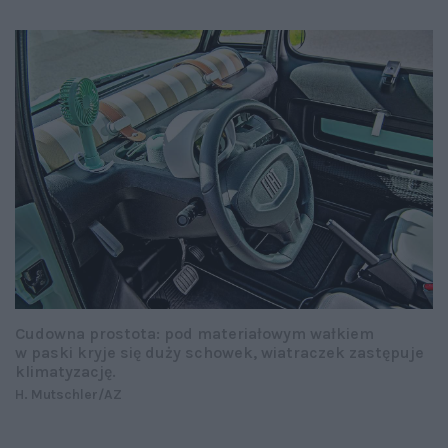
Cudowna prostota: pod materiałowym wałkiem
w paski kryje się duży schowek, wiatraczek zastępuje
klimatyzację.
H. Mutschler/AZ