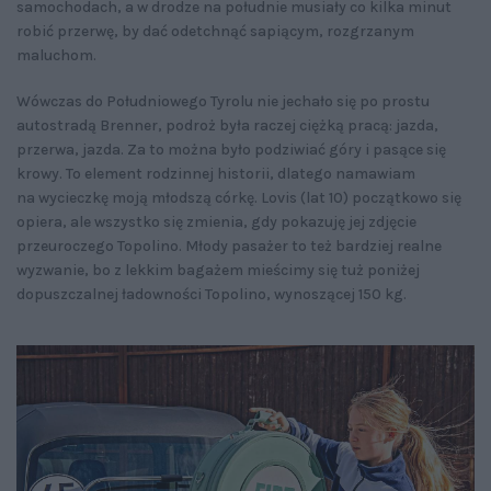
samochodach, a w drodze na południe musiały co kilka minut
robić przerwę, by dać odetchnąć sapiącym, rozgrzanym
maluchom.
Wówczas do Południowego Tyrolu nie jechało się po prostu
autostradą Brenner, podroż była raczej ciężką pracą: jazda,
przerwa, jazda. Za to można było podziwiać góry i pasące się
krowy. To element rodzinnej historii, dlatego namawiam
na wycieczkę moją młodszą córkę. Lovis (lat 10) początkowo się
opiera, ale wszystko się zmienia, gdy pokazuję jej zdjęcie
przeuroczego Topolino. Młody pasażer to też bardziej realne
wyzwanie, bo z lekkim bagażem mieścimy się tuż poniżej
dopuszczalnej ładowności Topolino, wynoszącej 150 kg.