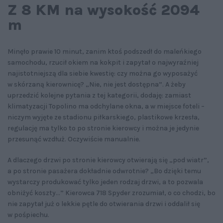
Z 8 KM na wysokość 2094
m
Minęło prawie 10 minut, zanim ktoś podszedł do maleńkiego
samochodu, rzucił okiem na kokpit i zapytał o najwyraźniej
najistotniejszą dla siebie kwestię: czy można go wyposażyć
w skórzaną kierownicę? „Nie, nie jest dostępna”. A żeby
uprzedzić kolejne pytania z tej kategorii, dodaję: zamiast
klimatyzacji Topolino ma odchylane okna, a w miejsce foteli –
niczym wyjęte ze stadionu piłkarskiego, plastikowe krzesła,
regulację ma tylko to po stronie kierowcy i można je jedynie
przesunąć wzdłuż. Oczywiście manualnie.
A dlaczego drzwi po stronie kierowcy otwierają się „pod wiatr”,
a po stronie pasażera dokładnie odwrotnie? „Bo dzięki temu
wystarczy produkować tylko jeden rodzaj drzwi, a to pozwala
obniżyć koszty...” Kierowca 718 Spyder zrozumiał, o co chodzi, bo
nie zapytał już o lekkie pętle do otwierania drzwi i oddalił się
w pośpiechu.