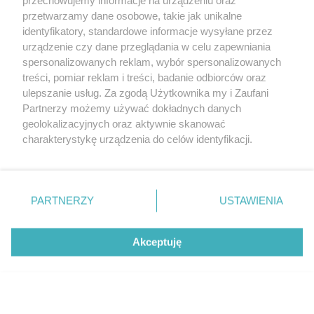
Średnie zużycie energii
7,2-8,0 kWh/100 km
przetwarzamy dane osobowe, takie jak unikalne
identyfikatory, standardowe informacje wysyłane przez
Zasięg
75 km
urządzenie czy dane przeglądania w celu zapewniania
spersonalizowanych reklam, wybór spersonalizowanych
treści, pomiar reklam i treści, badanie odbiorców oraz
Udostępnij
ulepszanie usług. Za zgodą Użytkownika my i Zaufani
Partnerzy możemy używać dokładnych danych
geolokalizacyjnych oraz aktywnie skanować
charakterystykę urządzenia do celów identyfikacji.
Ponieważ cenimy Twoją prywatność, prosimy o zgodę na
korzystanie z tych technologii poprzez kliknięcie
„Akceptuję”. Zgoda jest dobrowolna i zawsze możesz ją
zmienić/wycofać klikając przycisk ustawień prywatności
PARTNERZY
USTAWIENIA
znajdujący się w lewym dolnym rogu strony
. Niektóre
rodzaje przetwarzania danych nie wymagają zgody
Akceptuję
użytkownika, ale masz prawo sprzeciwić się takiemu
przetwarzaniu. Preferencje będą miały zastosowanie tylko
na tej witrynie.
Zapoznaj się z poniższymi informacjami, abyś mógł