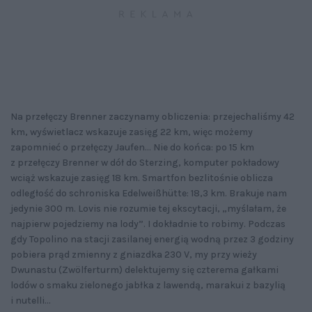
Na przełęczy Brenner zaczynamy obliczenia: przejechaliśmy 42
km, wyświetlacz wskazuje zasięg 22 km, więc możemy
zapomnieć o przełęczy Jaufen... Nie do końca: po 15 km
z przełęczy Brenner w dół do Sterzing, komputer pokładowy
wciąż wskazuje zasięg 18 km. Smartfon bezlitośnie oblicza
odległość do schroniska Edelweißhütte: 18,3 km. Brakuje nam
jedynie 300 m. Lovis nie rozumie tej ekscytacji, „myślałam, że
najpierw pojedziemy na lody”. I dokładnie to robimy. Podczas
gdy Topolino na stacji zasilanej energią wodną przez 3 godziny
pobiera prąd zmienny z gniazdka 230 V, my przy wieży
Dwunastu (Zwölferturm) delektujemy się czterema gałkami
lodów o smaku zielonego jabłka z lawendą, marakui z bazylią
i nutelli...