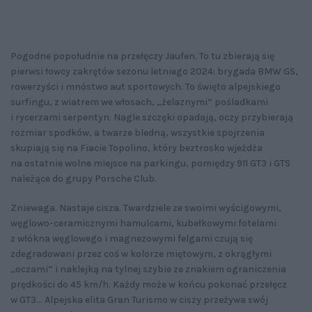
Pogodne popołudnie na przełęczy Jaufen. To tu zbierają się
pierwsi łowcy zakrętów sezonu letniego 2024: brygada BMW GS,
rowerzyści i mnóstwo aut sportowych. To święto alpejskiego
surfingu, z wiatrem we włosach, „żelaznymi” pośladkami
i rycerzami serpentyn. Nagle szczęki opadają, oczy przybierają
rozmiar spodków, a twarze bledną, wszystkie spojrzenia
skupiają się na Fiacie Topolino, który beztrosko wjeżdża
na ostatnie wolne miejsce na parkingu, pomiędzy 911 GT3 i GTS
należące do grupy Porsche Club.
Zniewaga. Nastaje cisza. Twardziele ze swoimi wyścigowymi,
węglowo-ceramicznymi hamulcami, kubełkowymi fotelami
z włókna węglowego i magnezowymi felgami czują się
zdegradowani przez coś w kolorze miętowym, z okrągłymi
„oczami” i naklejką na tylnej szybie ze znakiem ograniczenia
prędkości do 45 km/h. Każdy może w końcu pokonać przełęcz
w GT3... Alpejska elita Gran Turismo w ciszy przeżywa swój