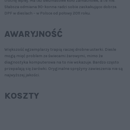
trochę lepiej. Ma też dwumasowe koło zamachowe, a 1.6 nie.
Słabsza odmiana 90-konna radzi sobie zaskakująco dobrze.
DPF w dieslach – w Polsce od połowy 2011 roku.
AWARYJNOŚĆ
Większość egzemplarzy trapią raczej drobne usterki. Diesle
mogą mięć problem ze świecami żarowymi, mimo że
diagnostyka komputerowa na to nie wskazuje. Bardzo często
przepalają się żarówki. Oryginalne sprężyny zawieszenia nie są
najwyższej jakości.
KOSZTY