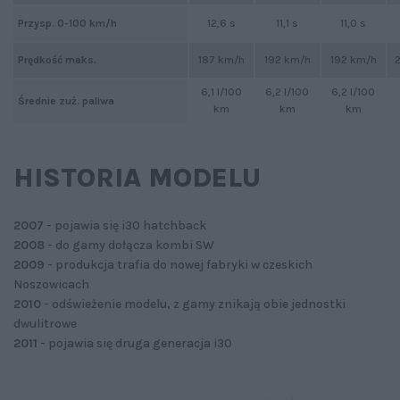
Przysp. 0-100 km/h
12,6 s
11,1 s
11,0 s
Prędkość maks.
187 km/h
192 km/h
192 km/h
6,1 l/100
6,2 l/100
6,2 l/100
Średnie zuż. paliwa
km
km
km
HISTORIA MODELU
2007
- pojawia się i30 hatchback
2008
- do gamy dołącza kombi SW
2009
- produkcja trafia do nowej fabryki w czeskich
Noszowicach
2010
- odświeżenie modelu, z gamy znikają obie jednostki
dwulitrowe
2011
- pojawia się druga generacja i30