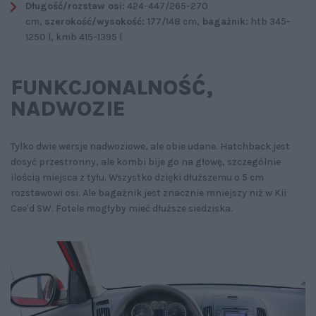
Długość/rozstaw osi:
424-447/265-270
cm,
szerokość/wysokość:
177/148 cm,
bagażnik:
htb 345-
1250 l, kmb 415-1395 l
FUNKCJONALNOŚĆ‚
NADWOZIE
Tylko dwie wersje nadwoziowe, ale obie udane. Hatchback jest
dosyć przestronny, ale kombi bije go na głowę, szczególnie
ilością miejsca z tyłu. Wszystko dzięki dłuższemu o 5 cm
rozstawowi osi. Ale bagażnik jest znacznie mniejszy niż w Kii
Cee'd SW. Fotele mogłyby mieć dłuższe siedziska.