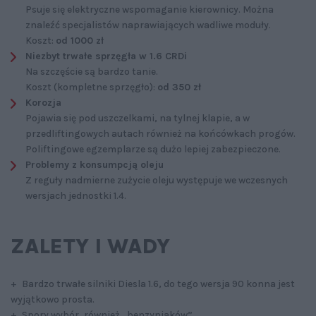
Psuje się elektryczne wspomaganie kierownicy. Można
znaleźć specjalistów naprawiających wadliwe moduły.
Koszt:
od 1000 zł
Niezbyt trwałe sprzęgła w 1.6 CRDi
Na szczęście są bardzo tanie.
Koszt (kompletne sprzęgło):
od 350 zł
Korozja
Pojawia się pod uszczelkami, na tylnej klapie, a w
przedliftingowych autach również na końcówkach progów.
Poliftingowe egzemplarze są dużo lepiej zabezpieczone.
Problemy z konsumpcją oleju
Z reguły nadmierne zużycie oleju występuje we wczesnych
wersjach jednostki 1.4.
ZALETY I WADY
+ Bardzo trwałe silniki Diesla 1.6, do tego wersja 90 konna jest
wyjątkowo prosta.
+ Spory wybór, również „benzyniaków”.