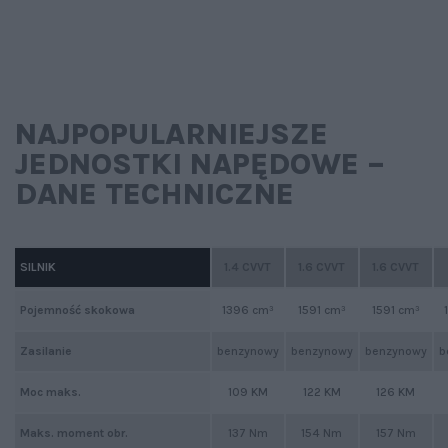
NAJPOPULARNIEJSZE
JEDNOSTKI NAPĘDOWE –
DANE TECHNICZNE
SILNIK
1.4 CVVT
1.6 CVVT
1.6 CVVT
Pojemność skokowa
1396 cm³
1591 cm³
1591 cm³
Zasilanie
benzynowy
benzynowy
benzynowy
b
Moc maks.
109 KM
122 KM
126 KM
Maks. moment obr.
137 Nm
154 Nm
157 Nm