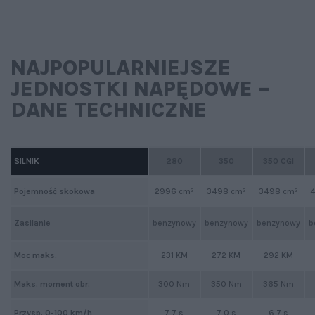
NAJPOPULARNIEJSZE
JEDNOSTKI NAPĘDOWE –
DANE TECHNICZNE
SILNIK
280
350
350 CGI
Pojemność skokowa
2996 cm³
3498 cm³
3498 cm³
benzynowy
benzynowy
benzynowy
b
Zasilanie
Moc maks.
231 KM
272 KM
292 KM
Maks. moment obr.
300 Nm
350 Nm
365 Nm
Przysp. 0-100 km/h
7,7 s
7,0 s
6,7 s