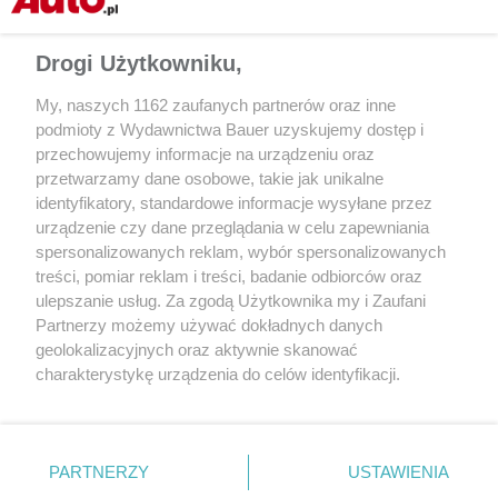
Drogi Użytkowniku,
My, naszych 1162 zaufanych partnerów oraz inne
podmioty z Wydawnictwa Bauer uzyskujemy dostęp i
przechowujemy informacje na urządzeniu oraz
przetwarzamy dane osobowe, takie jak unikalne
identyfikatory, standardowe informacje wysyłane przez
urządzenie czy dane przeglądania w celu zapewniania
KATALOG UŻYWANE
KATALOG UŻYWANE
spersonalizowanych reklam, wybór spersonalizowanych
Mercedes klasy E (W211)
Mercedes klasy E (W
treści, pomiar reklam i treści, badanie odbiorców oraz
ulepszanie usług. Za zgodą Użytkownika my i Zaufani
Partnerzy możemy używać dokładnych danych
geolokalizacyjnych oraz aktywnie skanować
charakterystykę urządzenia do celów identyfikacji.
Ponieważ cenimy Twoją prywatność, prosimy o zgodę na
korzystanie z tych technologii poprzez kliknięcie
„Akceptuję”. Zgoda jest dobrowolna i zawsze możesz ją
zmienić/wycofać klikając przycisk ustawień prywatności
PARTNERZY
USTAWIENIA
znajdujący się w lewym dolnym rogu strony
. Niektóre