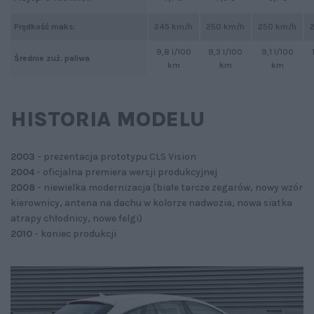
Prędkość maks.
245 km/h
250 km/h
250 km/h
9,8 l/100
9,3 l/100
9,1 l/100
Średnie zuż. paliwa
km
km
km
HISTORIA MODELU
2003
- prezentacja prototypu CLS Vision
2004
- oficjalna premiera wersji produkcyjnej
2008
- niewielka modernizacja (białe tarcze zegarów, nowy wzór
kierownicy, antena na dachu w kolorze nadwozia, nowa siatka
atrapy chłodnicy, nowe felgi)
2010
- koniec produkcji