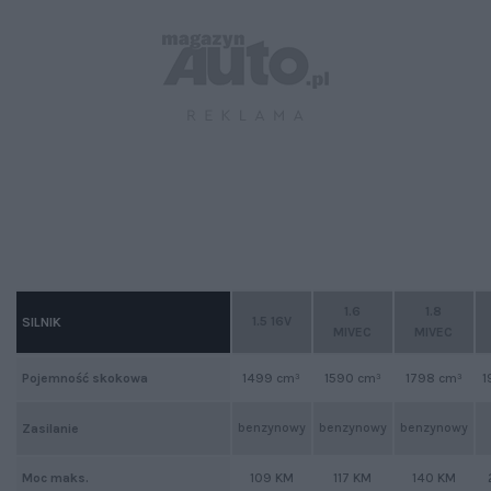
1.6
1.8
1.5 16V
SILNIK
MIVEC
MIVEC
Pojemność skokowa
1499 cm³
1590 cm³
1798 cm³
1
benzynowy
benzynowy
benzynowy
Zasilanie
Moc maks.
109 KM
117 KM
140 KM