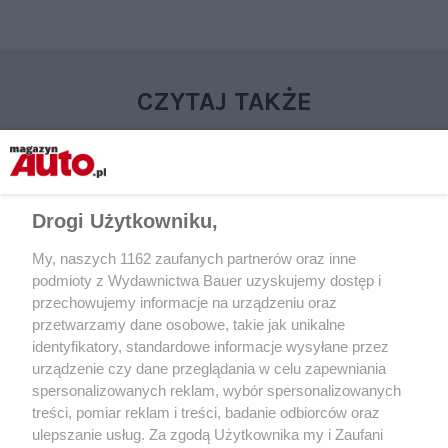
CZYTAJ TAKŻE
Drogi Użytkowniku,
My, naszych 1162 zaufanych partnerów oraz inne
podmioty z Wydawnictwa Bauer uzyskujemy dostęp i
przechowujemy informacje na urządzeniu oraz
przetwarzamy dane osobowe, takie jak unikalne
identyfikatory, standardowe informacje wysyłane przez
AUTA KLASYCZNE
UŻYWANE
urządzenie czy dane przeglądania w celu zapewniania
Mitsubishi Lancer Evo VIII i Subaru
Używane Mitsubishi.
spersonalizowanych reklam, wybór spersonalizowanych
Impreza WRX STi – mistrzowie
japońska niezawodno
treści, pomiar reklam i treści, badanie odbiorców oraz
zakrętów. Uwielbiani i wciąż
wybór modeli
ulepszanie usług. Za zgodą Użytkownika my i Zaufani
w formie