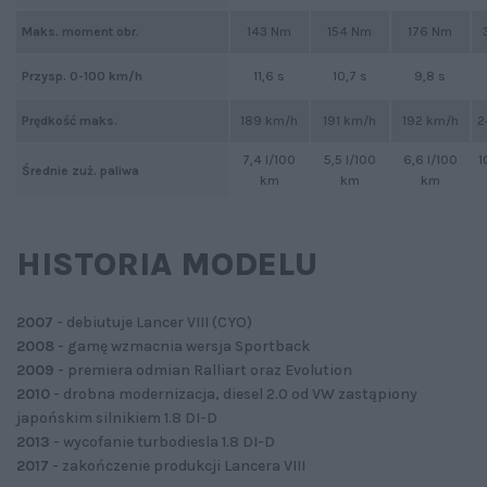
Maks. moment obr.
143 Nm
154 Nm
176 Nm
Przysp. 0-100 km/h
11,6 s
10,7 s
9,8 s
Prędkość maks.
189 km/h
191 km/h
192 km/h
2
7,4 l/100
5,5 l/100
6,6 l/100
1
Średnie zuż. paliwa
km
km
km
HISTORIA MODELU
2007
- debiutuje Lancer VIII (CYO)
2008
- gamę wzmacnia wersja Sportback
2009
- premiera odmian Ralliart oraz Evolution
2010
- drobna modernizacja, diesel 2.0 od VW zastąpiony
japońskim silnikiem 1.8 DI-D
2013
- wycofanie turbodiesla 1.8 DI-D
2017
- zakończenie produkcji Lancera VIII