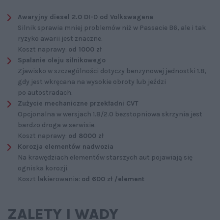
Awaryjny diesel 2.0 DI-D od Volkswagena
Silnik sprawia mniej problemów niż w Passacie B6, ale i tak
ryzyko awarii jest znaczne.
Koszt naprawy:
od 1000 zł
Spalanie oleju silnikowego
Zjawisko w szczególności dotyczy benzynowej jednostki 1.8,
gdy jest wkręcana na wysokie obroty lub jeździ
po autostradach.
Zużycie mechaniczne przekładni CVT
Opcjonalna w wersjach 1.8/2.0 bezstopniowa skrzynia jest
bardzo droga w serwisie.
Koszt naprawy:
od 8000 zł
Korozja elementów nadwozia
Na krawędziach elementów starszych aut pojawiają się
ogniska korozji.
Koszt lakierowania:
od 600 zł /element
ZALETY I WADY