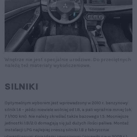
Wnętrze nie jest specjalnie urodziwe. Do przeciętnych
należą też materiały wykończeniowe.
SILNIKI
Optymalnym wyborem jest wprowadzony w 2010 r. benzynowy
silnik 1.6 – jeździ niewiele wolniej od 1.8, a pali wyraźnie mniej (ok.
7 l/100 km). Nie należy skreślać także bazowego 1.5. Mocniejsze
jednostki 1.8/2.0 domagają się już dużych ilości paliwa. Montaż
instalacji LPG najlepiej znoszą silniki 1.8 z fabrycznie
utwardzanymi gniazdami zaworowymi (pojawiły się w 2009 r.).