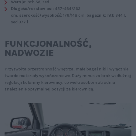
Wersje:
htb 5d, sed
Długość/rozstaw osi:
457-464/263
cm,
szerokość/wysokość:
176/148 cm,
bagażnik:
htb 344 l,
sed 377 l
FUNKCJONALNOŚĆ‚
NADWOZIE
Przyzwoita przestronność wnętrza, małe bagażniki i wyłącznie
twarde materiały wykończeniowe. Duży minus za brak wzdłużnej
regulacji kolumny kierownicy, co wielu osobom utrudnia
znalezienie optymalnej pozycji za kierownicą.