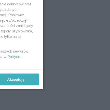
anie odbiorców oraz
nych danych
kacji. Ponieważ
ięcie „Akceptuję”.
ywatności znajdujący
ą zgody użytkownika,
 tylko na tej
 naszych serwisów
esz w
Polityce
Akceptuję