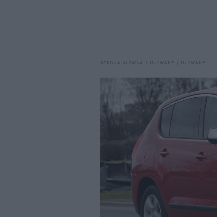
STRONA GŁÓWNA
UŻYWANE
UŻYWANE