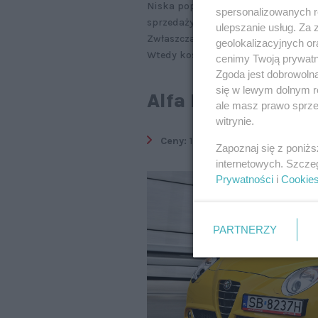
Niska popularność modelu, który j
spersonalizowanych re
sprzedaży, nie musi przekładać si
ulepszanie usług. Za
Zwłaszcza gdy auto jest spokrewnio
geolokalizacyjnych or
Wtedy koszty eksploatacji mogą b
cenimy Twoją prywatno
Zgoda jest dobrowoln
się w lewym dolnym r
Alfa Romeo MiTo 
ale masz prawo sprzec
witrynie.
Ceny:
11-40 tys. zł
Zapoznaj się z poniż
internetowych. Szcze
Prywatności
i
Cookie
PARTNERZY