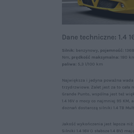
Dane techniczne: 1.4 1
Silnik:
benzynowy,
pojemność:
136
Nm,
prędkość maksymalna:
180 k
paliwa:
5,3 l/100 km
Największa i jedyna poważna wada t
trzydrzwiowe. Zalet jest za to cał
Grande Punto, wspólna jest też wię
1.4 16V o mocy co najmniej 95 KM, 
doznań dostarczą silniki 1.4 TB Mul
Jakość wykończenia jest lepsza niż
Silniki 1.4 16V (i słabsze 1.4 8V) m