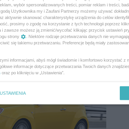
ako nowy próbował skusić klientów w salonach
klam, wybór spersonalizowanych treści, pomiar reklam i treści, bad
ę na brak zainteresowania nim na rynku wtórnym.
 zgodą Użytkownika my i Zaufani Partnerzy możemy używać dokład
ne technicznie z dużo popularniejszym bliźniakiem.
az aktywnie skanować charakterystykę urządzenia do celów identyfi
yć na sensownym poziomie.
ść, prosimy o zgodę na korzystanie z tych technologii poprzez klikn
a i zawsze możesz ją zmienić/wycofać klikając przycisk ustawień pr
ogu strony
. Niektóre rodzaje przetwarzania danych nie wymagaj
(2008-2018)
iwić się takiemu przetwarzaniu. Preferencje będą miały zastosowanie
szymi informacjami, abyś mógł świadomie i komfortowo korzystać z
gółowe informacje dotyczące przetwarzania Twoich danych znajdzi
s
oraz po kliknięciu w „Ustawienia”.
USTAWIENIA