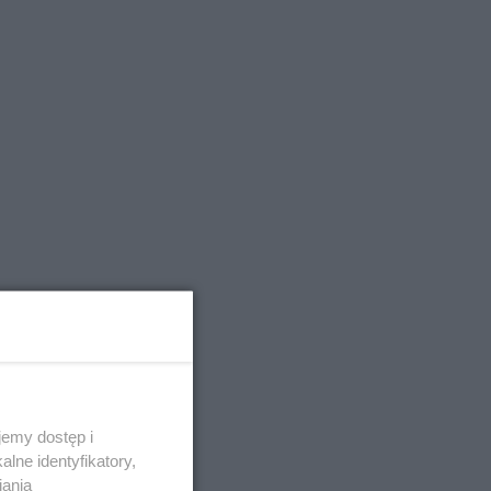
emy dostęp i
lne identyfikatory,
iania