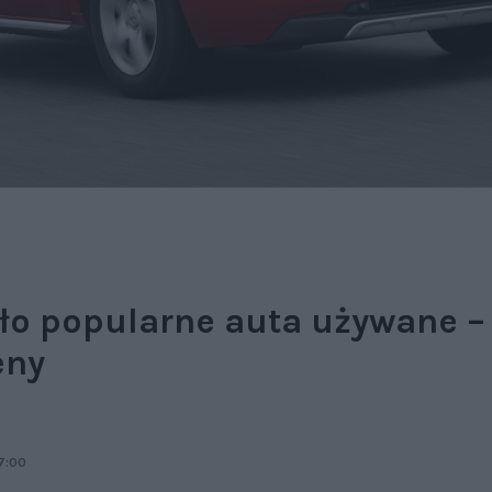
ło popularne auta używane – 
eny
7:00