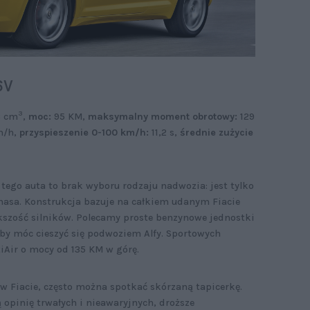
6V
3
8 cm
,
moc:
95 KM,
maksymalny moment obrotowy:
129
m/h,
przyspieszenie 0-100 km/h:
11,2 s,
średnie zużycie
ego auta to brak wyboru rodzaju nadwozia: jest tylko
a masa. Konstrukcja bazuje na całkiem udanym Fiacie
kszość silników. Polecamy proste benzynowe jednostki
aby móc cieszyć się podwoziem Alfy. Sportowych
tiAir o mocy od 135 KM w górę.
 w Fiacie, często można spotkać skórzaną tapicerkę.
ają opinię trwałych i nieawaryjnych, droższe