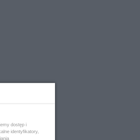
emy dostęp i
lne identyfikatory,
iania