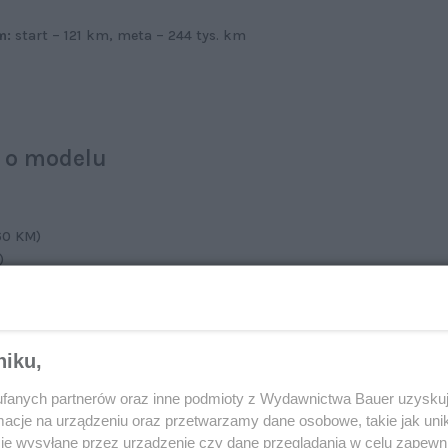
m:
start – 121 km, meta – 244 tys. km
– o modelu
60 KM)
)
u w klasie średniej od lat łączy użyteczność
u konkurentom. Głównie dlatego pan Marek od lat
niku,
tkie generacje serii 3 oprócz pierwszej – E21. Do 2009
 E90. W 2017 postanowił wrócić do bawarskiej marki
fanych partnerów oraz inne podmioty z Wydawnictwa Bauer uzyskuj
cje na urządzeniu oraz przetwarzamy dane osobowe, takie jak unika
je wysyłane przez urządzenie czy dane przeglądania w celu zapewn