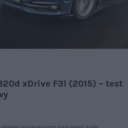
0d xDrive F31 (2015) – test
wy
 silnikiem wysokoprężnym może dawać frajdę