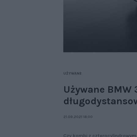
UŻYWANE
Używane BMW 32
długodystanso
21.09.2021 18:00
Czy kombi z czterocylindrowym