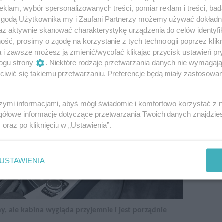
klam, wybór spersonalizowanych treści, pomiar reklam i treści, bad
 zgodą Użytkownika my i Zaufani Partnerzy możemy używać dokład
az aktywnie skanować charakterystykę urządzenia do celów identyfi
ść, prosimy o zgodę na korzystanie z tych technologii poprzez klikn
a i zawsze możesz ją zmienić/wycofać klikając przycisk ustawień pr
ogu strony
. Niektóre rodzaje przetwarzania danych nie wymagaj
iwić się takiemu przetwarzaniu. Preferencje będą miały zastosowanie
szymi informacjami, abyś mógł świadomie i komfortowo korzystać z
gółowe informacje dotyczące przetwarzania Twoich danych znajdzi
s
oraz po kliknięciu w „Ustawienia”.
USTAWIENIA
iny, ale kabina wygląda przyjemnie i jest porządnie