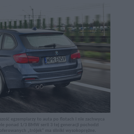
szość egzemplarzy to auta po flotach i nie zachwyca
le ponad 1/3 BMW serii 3 tej generacji pochodzi
 oferowanych „trójek” ma silniki wysokoprężne.