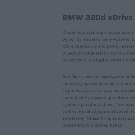
BMW 320d xDrive 
Chciał kupić jak najmłodsze auto i
Wybór był mizerny, ceny wysokie, a
które obejrzał, mimo pełnej histori
W jednym odnaleziono spore wycieki
po szutrach, w drugim wyraźnie hał
Pan Marek bardzo sceptycznie podsz
sprzedaży sprowadzonego z Niemiec
że pierwszym, co usłyszał od sprze
samochód – stłuczona przednia, dwi
i jedne z przednich drzwi. Taki op
szybko wysłał zdjęcia uszkodzeń, n
serwisowej. Okazało się, że auto zo
uczestniczyło w żadnej kolizji.