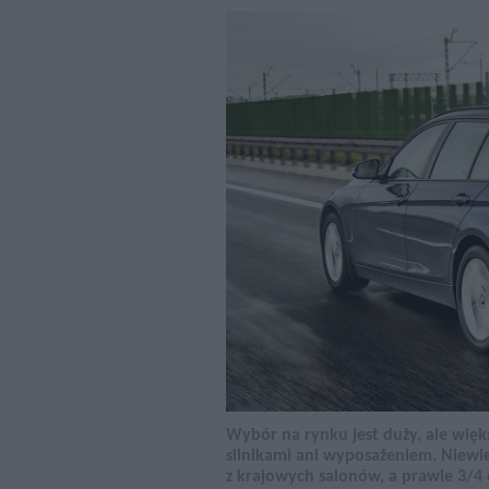
Wybór na rynku jest duży, ale więk
silnikami ani wyposażeniem. Niewie
z krajowych salonów, a prawie 3/4