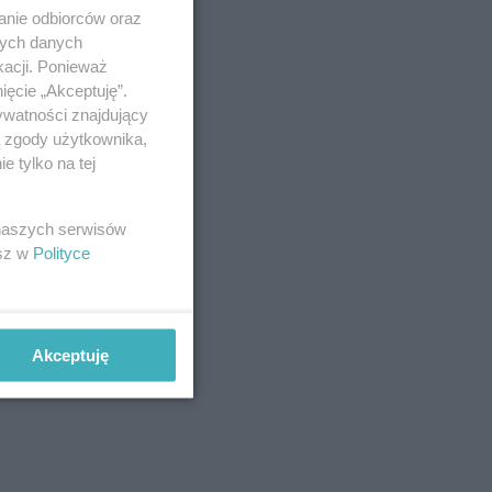
anie odbiorców oraz
nych danych
kacji. Ponieważ
ięcie „Akceptuję”.
ywatności znajdujący
ą zgody użytkownika,
 tylko na tej
 naszych serwisów
esz w
Polityce
Akceptuję