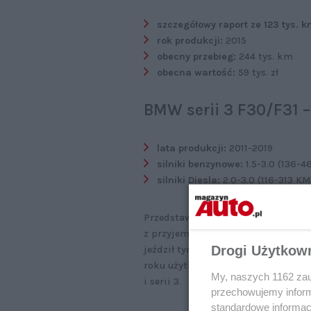
szczegółowy raport ze 123 tys. k
rok produkcji:
2015
obecny przebieg:
244 tys. km
obecna wartość:
59 tys. zł
BMW serii 3 F30/F31 
lata produkcji:
2011-2019
silniki benzynowe:
1.5-3.0 (136-4
silniki Diesla:
2.0-3.0 (116-313 KM
Przedstawiciel bawarskiego koncern
z przyjemnością z jazdy, obcą wiel
Drogi Użytkow
jeździł tymi autami. Posiadał wszys
roku użytkował wczesny egzemplarz
My, naszych 1162 zau
i serii 3.
przechowujemy informa
standardowe informac