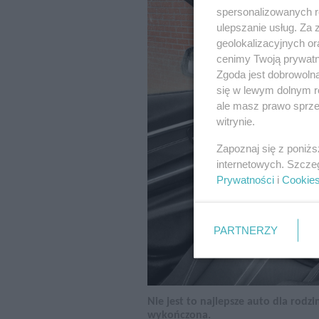
spersonalizowanych re
ulepszanie usług. Za
geolokalizacyjnych or
cenimy Twoją prywatno
Zgoda jest dobrowoln
się w lewym dolnym r
ale masz prawo sprzec
witrynie.
Zapoznaj się z poniż
internetowych. Szcze
Prywatności
i
Cookie
PARTNERZY
Nie jest to najlepsze auto dla rodz
wykończona.