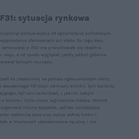
F31: sytuacja rynkowa
 rozpoczął poszukiwania od egzemplarzy poflotowych.
 wyposażenie oferowanych aut słabe. Do tego dwa,
i serwisowej w ASO nie prezentowały się idealnie.
 oleju, a od spodu wyglądał, jakby jeździł głównie
asował łańcuch rozrządu.
edł do znalezionej na portalu ogłoszeniowym oferty
 dwuletniego F31 (czyli odmiany kombi). Tym bardziej
dającego, był opis uszkodzeń, z jakimi nabyto
e boczne i tylna szyba, wgnieciona maska, błotnik
is sugerował mocny wypadek, jednak sprzedający
umer nadwozia auta oraz wykaz pełnej historii
stało w Niemczech zdewastowane na ulicy i nie