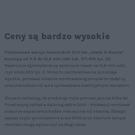
Ceny są bardzo wysokie
Podstawowe wersje niemieckich SUV-ów „made in Russia”
kosztują od 11,9 do 12,9 mln rubli (ok. 571-619 tys. zł)
.
Najdroższe egzemplarze są wyceniane nawet na 13,6 mln rubli,
czyli około 653 tys. zł. Mimo to zainteresowanie pozostaje
wysokie, ponieważ lokalnie montowane egzemplarze nadal są
znacznie tańsze niż auta sprowadzane nieoficjalnymi kanałami.
Eksperci wskazują, że produkcja może potrwać jeszcze kilka lat.
Przed wojną zakład w Kaliningradzie (dziś – Królewcu) montował
znacznie więcej samochodów miesięcznie niż obecnie, dlatego
zapasy części pozostawione przez BMW przy obecnym tempie
montażu mogą wystarczyć na długi okres.