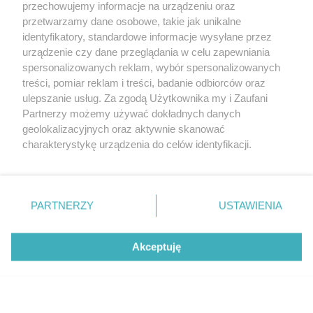
przechowujemy informacje na urządzeniu oraz
przetwarzamy dane osobowe, takie jak unikalne
identyfikatory, standardowe informacje wysyłane przez
urządzenie czy dane przeglądania w celu zapewniania
CZYTAJ TAKŻE
spersonalizowanych reklam, wybór spersonalizowanych
treści, pomiar reklam i treści, badanie odbiorców oraz
ulepszanie usług. Za zgodą Użytkownika my i Zaufani
Partnerzy możemy używać dokładnych danych
geolokalizacyjnych oraz aktywnie skanować
charakterystykę urządzenia do celów identyfikacji.
Ponieważ cenimy Twoją prywatność, prosimy o zgodę na
korzystanie z tych technologii poprzez kliknięcie
„Akceptuję”. Zgoda jest dobrowolna i zawsze możesz ją
zmienić/wycofać klikając przycisk ustawień prywatności
PARTNERZY
USTAWIENIA
znajdujący się w lewym dolnym rogu strony
. Niektóre
NOWOŚCI
NOWOŚCI
rodzaje przetwarzania danych nie wymagają zgody
Akceptuję
użytkownika, ale masz prawo sprzeciwić się takiemu
Poznaj najważniejsze nowości BMW
Teraz także z 4x4 –
przetwarzaniu. Preferencje będą miały zastosowanie tylko
w latach 2021-2023
Competition M xDriv
na tej witrynie.
Zapoznaj się z poniższymi informacjami, abyś mógł