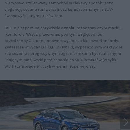
Nietypowo stylizowany samochód w ciekawy sposób łączy
elegancję sedana i uniwersalność kombi ze znanym z SUV-
ów podwyższonym prześwitem.
C5 X nie zapomina oczywiście o znaku rozpoznawczym marki –
komforcie. Wręcz przeciwnie, pod tym względem ten
przestronny Citroën ponownie wyznacza klasowe standardy.
Zwłaszcza w wydaniu Plug-in Hybrid, wyposażonym w aktywne
zawieszenie z progresywnymi ogranicznikami hydraulicznymi
i dającym możliwość przejechania do 55 kilometrów (w cyklu
WLTP) „na prądzie”, czyli w niemal zupełnej ciszy.