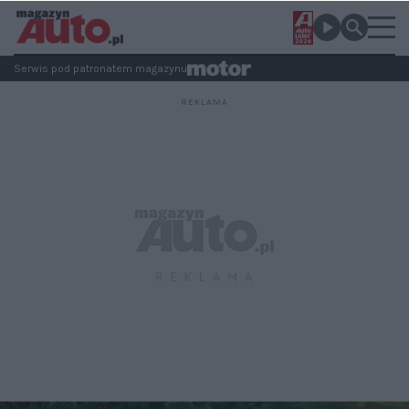
Serwis pod patronatem magazynu