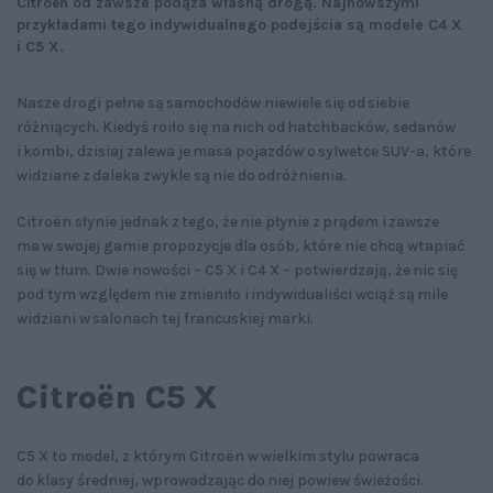
Citroën od zawsze podąża własną drogą. Najnowszymi
przykładami tego indywidualnego podejścia są modele C4 X
i C5 X.
Nasze drogi pełne są samochodów niewiele się od siebie
różniących. Kiedyś roiło się na nich od hatchbacków, sedanów
i kombi, dzisiaj zalewa je masa pojazdów o sylwetce SUV-a, które
widziane z daleka zwykle są nie do odróżnienia.
Citroën słynie jednak z tego, że nie płynie z prądem i zawsze
ma w swojej gamie propozycje dla osób, które nie chcą wtapiać
się w tłum. Dwie nowości – C5 X i C4 X – potwierdzają, że nic się
pod tym względem nie zmieniło i indywidualiści wciąż są mile
widziani w salonach tej francuskiej marki.
Citroën C5 X
C5 X to model, z którym Citroën w wielkim stylu powraca
do klasy średniej, wprowadzając do niej powiew świeżości.