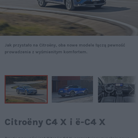
Jak przystało na Citroëny, oba nowe modele łączą pewność
prowadzenia z wyśmienitym komfortem.
Citroëny C4 X i ë-C4 X