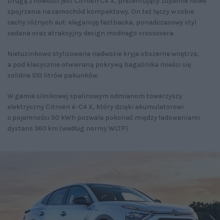
Drugą z nowości jest Citroën C4 X, prezentujący zupełnie nowe
spojrzenie na samochód kompaktowy. On też łączy w sobie
cechy różnych aut: elegancję fastbacka, ponadczasowy styl
sedana oraz atrakcyjny design modnego crossovera.
Nietuzinkowo stylizowane nadwozie kryje obszerne wnętrze,
a pod klasycznie otwieraną pokrywą bagażnika mieści się
solidne 510 litrów pakunków.
W gamie silnikowej spalinowym odmianom towarzyszy
elektryczny Citroën ë-C4 X, który dzięki akumulatorowi
o pojemności 50 kWh pozwala pokonać między ładowaniami
dystans 360 km (według normy WLTP).