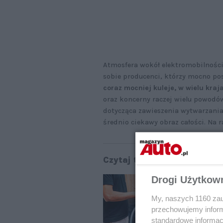
Atmosfera wokół elektromobilności 
sobie producenci, którzy mocno po
coraz mocniej kuleje, w wielu kraj
oraz koncerny raczej wielu powodó
dotycząca zawieszenia wytwarzania 
średnio ciekawy obraz całości. Na 
Czytaj także:
Drogi Użytkow
Za
na
ma
My, naszych 1160 zau
przechowujemy informa
standardowe informac