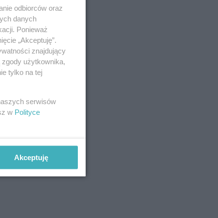
anie odbiorców oraz
nych danych
kacji. Ponieważ
ięcie „Akceptuję”.
ywatności znajdujący
ą zgody użytkownika,
 tylko na tej
 naszych serwisów
esz w
Polityce
Akceptuję