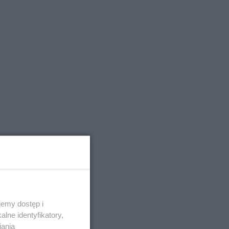
emy dostęp i
lne identyfikatory,
iania