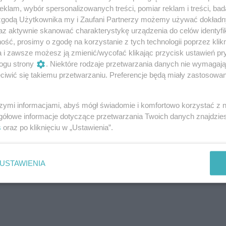
klam, wybór spersonalizowanych treści, pomiar reklam i treści, bad
 zgodą Użytkownika my i Zaufani Partnerzy możemy używać dokład
az aktywnie skanować charakterystykę urządzenia do celów identyfi
ść, prosimy o zgodę na korzystanie z tych technologii poprzez klikn
a i zawsze możesz ją zmienić/wycofać klikając przycisk ustawień pr
ji potrwa cztery tygodnie.
ogu strony
. Niektóre rodzaje przetwarzania danych nie wymagaj
godnie
iwić się takiemu przetwarzaniu. Preferencje będą miały zastosowanie
oblemy
– zauważą czujnie przeciwnicy
szymi informacjami, abyś mógł świadomie i komfortowo korzystać z
 Stellantisowi jedyne słuszne rozwiązanie:
Przecież oni
gółowe informacje dotyczące przetwarzania Twoich danych znajdzi
Cóż, może to niektórych zaskoczy, ale częściowo to już
s
oraz po kliknięciu w „Ustawienia”.
ćwierkają o tym, że
spalinowa (hybrydowa) wersja
 się na rynku prędzej niż później
– mówi się o latach
prawda w 2020 r., że to się nigdy nie wydarzy, ale – jak
USTAWIENIA
lany zweryfikowały.