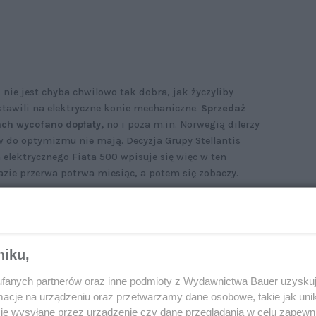
nie jest chyba chwilowo tak dobra, jak życzyliby
stawili na elektryczne konie mechaniczne.
Sprzedaż
ach wycofano dopłaty,
no i poza m.in. Norwegią dilerzy
w do optymizmu nie mają. Decyzja Grupy Stellantis
elektrycznego Fiata 500 wpisuje się więc w ten
razie przerwa potrwa miesiąc, a potem się zobaczy.
niku,
łamanie sprzedaży aut elektrycznych
 największym rynku w Europie. „Wielu klientów
 wątpliwości”
fanych partnerów oraz inne podmioty z Wydawnictwa Bauer uzyskuj
cje na urządzeniu oraz przetwarzamy dane osobowe, takie jak unika
je wysyłane przez urządzenie czy dane przeglądania w celu zapewn